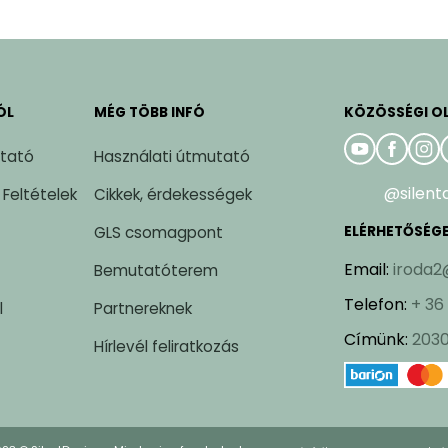
ÓL
MÉG TÖBB INFÓ
KÖZÖSSÉGI O
ztató
Használati útmutató
@silent
 Feltételek
Cikkek, érdekességek
GLS csomagpont
ELÉRHETŐSÉG
Email
:
iroda2
Bemutatóterem
Telefon
:
+ 36
l
Partnereknek
Címünk
:
2030
Hírlevél feliratkozás