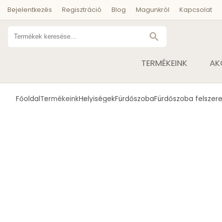
Bejelentkezés
Regisztráció
Blog
Magunkról
Kapcsolat
search
TERMÉKEINK
AK
Főoldal
Termékeink
Helyiségek
Fürdőszoba
Fürdőszoba felszere