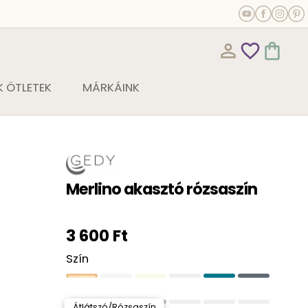
person_outline
favorite_outline
shopping_bag
 ÖTLETEK
MÁRKÁINK
Merlino akasztó rózsaszín
3 600 Ft
Szín
Átlátszó/Rózsaszín