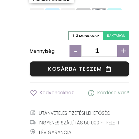
1-3 MUNKANAP
RAKTÁRON
-
+
Mennyiség:
KOSÁRBA TESZEM
shopping_bag
favorite_border
info
Kedvencekhez
Kérdése van?
account_balance_wallet
UTÁNVÉTELES FIZETÉSI LEHETŐSÉG
local_shipping
INGYENES SZÁLLÍTÁS 50 000 FT FELETT
local_police
1 ÉV GARANCIA