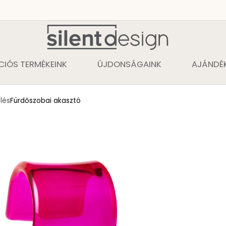
CIÓS TERMÉKEINK
ÚJDONSÁGAINK
AJÁNDÉK
lés
Fürdőszobai akasztó