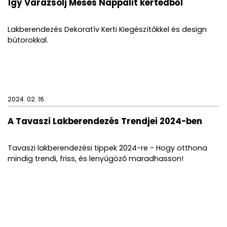
Így Varázsolj Mesés Nappalit kertedből
Lakberendezés Dekoratív Kerti Kiegészítőkkel és design
bútorokkal.
2024. 02. 16.
A Tavaszi Lakberendezés Trendjei 2024-ben
Tavaszi lakberendezési tippek 2024-re - Hogy otthona
mindig trendi, friss, és lenyűgöző maradhasson!