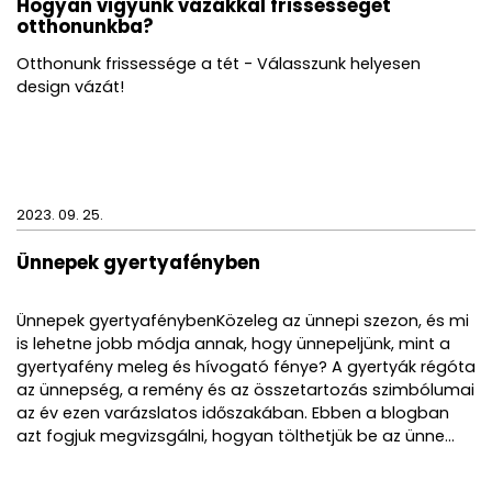
Hogyan vigyünk vázákkal frissességet
alkalmazzunk nedves tisztítórongyot és kerüljük a
otthonunkba?
savas kémhatású, maró vegyszereket.
Otthonunk frissessége a tét - Válasszunk helyesen
design vázát!
2023. 09. 25.
Ünnepek gyertyafényben
Ünnepek gyertyafénybenKözeleg az ünnepi szezon, és mi
is lehetne jobb módja annak, hogy ünnepeljünk, mint a
gyertyafény meleg és hívogató fénye? A gyertyák régóta
az ünnepség, a remény és az összetartozás szimbólumai
az év ezen varázslatos időszakában. Ebben a blogban
azt fogjuk megvizsgálni, hogyan tölthetjük be az ünne...