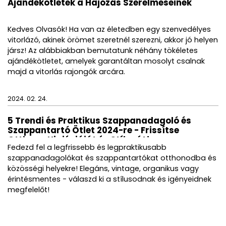
Ajándékötletek a Hajózás Szerelmeseinek
Kedves Olvasók! Ha van az életedben egy szenvedélyes
vitorlázó, akinek örömet szeretnél szerezni, akkor jó helyen
jársz! Az alábbiakban bemutatunk néhány tökéletes
ajándékötletet, amelyek garantáltan mosolyt csalnak
majd a vitorlás rajongók arcára.
2024. 02. 24.
5 Trendi és Praktikus Szappanadagoló és
Szappantartó Ötlet 2024-re - Frissítse
Otthona Higiéniáját és Stílusát!
Fedezd fel a legfrissebb és legpraktikusabb
szappanadagolókat és szappantartókat otthonodba és
közösségi helyekre! Elegáns, vintage, organikus vagy
érintésmentes - válaszd ki a stílusodnak és igényeidnek
megfelelőt!