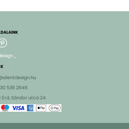
LDALAINK
design_
EK
@silentdesign.hu
 30 536 2646
 Érd, Sándor utca 24.