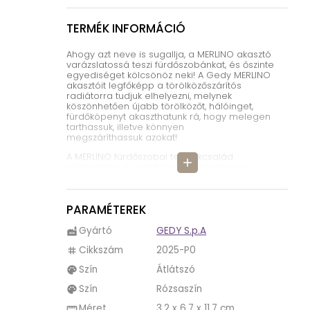
TERMÉK INFORMÁCIÓ
Ahogy azt neve is sugallja, a MERLINO akasztó
varázslatossá teszi fürdőszobánkat, és őszinte
egyediséget kölcsönöz neki! A Gedy MERLINO
akasztóit legfőképp a törölközőszárítós
radiátorra tudjuk elhelyezni, melynek
köszönhetően újabb törölközőt, hálóinget,
fürdőköpenyt akaszthatunk rá, hogy melegen
tarthassuk, illetve könnyen
megszáríthassuk azokat!
A MERLINO fürdőszobai termékcsalád
add
minimalista, és ezáltal szinte mindennel
harmonizáló stílust képviselnek a Gedy
fürdőszobai törölköző akasztói, mely igazán
hangulatos megoldást kínál a törölközők
PARAMÉTEREK
praktikus elhelyezésére.
Egyedi tulajdonsága a Gedy MERLINO
Gyártó
GEDY S.p.A
factory
fürdőszobai akasztóknak, hogy hasonlóan a
RAINBOW vagy a SEVENTY fürdőszobai
Cikkszám
2025-P0
tag
tartozékokhoz, a MERLINO akasztók is rengeteg
Szín
Átlátszó
színben elkészültek! Összesen 17 színvariációról
palette
van szó, melyek között találunk átlátszót és teli
Szín
Rózsaszín
palette
színűt is, így a mi fantáziánkra bízták, hogyan
dekoráljuk fürdőszobánkat!
Méret
3,2 x 6,7 x 11,7 cm
straighten