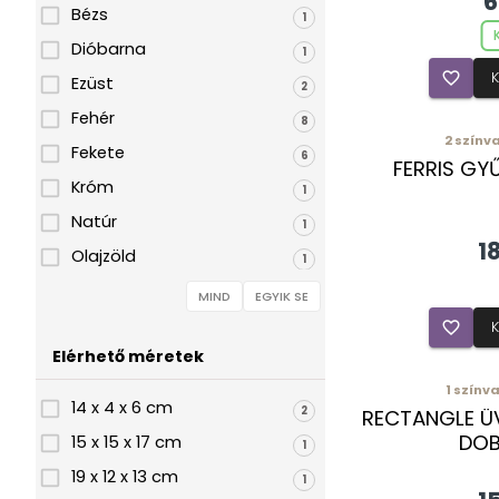
6
Bézs
1
Dióbarna
1
favorite_border
Ezüst
2
Fehér
8
2
színva
Fekete
6
FERRIS GY
Króm
1
Natúr
1
1
Olajzöld
1
Sárgaréz
2
MIND
EGYIK SE
Sötétbarna
favorite_border
1
Elérhető méretek
Szürke
2
1
színva
14 x 4 x 6 cm
2
RECTANGLE Ü
DOB
15 x 15 x 17 cm
1
19 x 12 x 13 cm
1