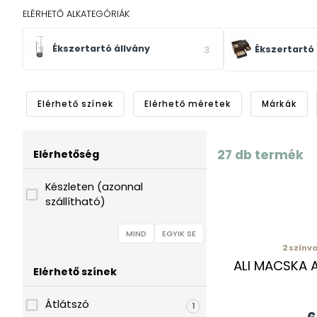
ELÉRHETŐ ALKATEGÓRIÁK
Ékszertartó állvány
Ékszertartó
3
Elérhető színek
Elérhető méretek
Márkák
27
db termék
Elérhetőség
Készleten (azonnal
szállítható)
MIND
EGYIK SE
2
színva
ALI MACSKA 
Elérhető színek
Átlátszó
1