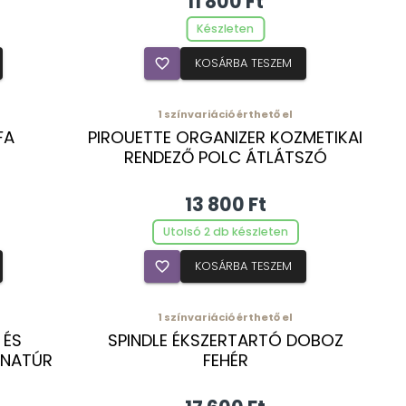
11 800 Ft
Készleten
favorite_border
KOSÁRBA TESZEM
1
színvariáció érthető el
FA
PIROUETTE ORGANIZER KOZMETIKAI
RENDEZŐ POLC ÁTLÁTSZÓ
13 800 Ft
Utolsó 2 db készleten
favorite_border
KOSÁRBA TESZEM
1
színvariáció érthető el
 ÉS
SPINDLE ÉKSZERTARTÓ DOBOZ
 NATÚR
FEHÉR