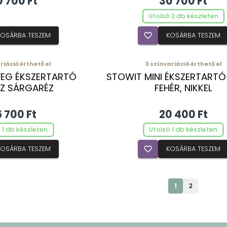
0 700 Ft
30 700 Ft
Utolsó 2 db készleten
KOSÁRBA TESZEM
favorite_border
KOSÁRBA TESZEM
riáció érthető el
3
színvariáció érthető el
EG ÉKSZERTARTÓ
STOWIT MINI ÉKSZERTART
Z SÁRGARÉZ
FEHÉR, NIKKEL
ŰTARTÓVAL
5 700 Ft
20 400 Ft
 1 db készleten
Utolsó 1 db készleten
KOSÁRBA TESZEM
favorite_border
KOSÁRBA TESZEM
1
2