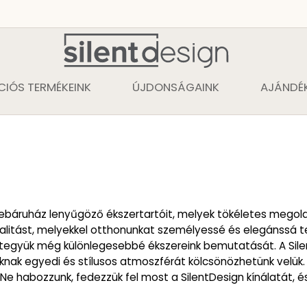
CIÓS TERMÉKEINK
ÚJDONSÁGAINK
AJÁNDÉK
báruház lenyűgöző ékszertartóit, melyek tökéletes megoldá
onalitást, melyekkel otthonunkat személyessé és elegánssá te
és tegyük még különlegesebbé ékszereink bemutatását. A Sil
nknak egyedi és stílusos atmoszférát kölcsönözhetünk velük.
 Ne habozzunk, fedezzük fel most a SilentDesign kínálatát