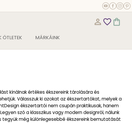
person_outline
favorite_outline
shopping_bag
 ÖTLETEK
MÁRKÁINK
st kínálnak értékes ékszereink tárolására és
hetjük. Válasszuk ki azokat az ékszertartókat, melyek a
entDesign ékszertartói nem csupán praktikusak, hanem
 Legyen szó a klasszikus vagy modern designról, nálunk
, és tegyük még különlegesebbé ékszereink bemutatását