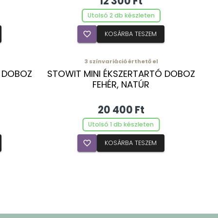
12 300 Ft
Utolsó 2 db készleten
favorite_border
KOSÁRBA TESZEM
3
színvariáció érthető el
Ó DOBOZ
STOWIT MINI ÉKSZERTARTÓ DOBOZ
FEHÉR, NATÚR
20 400 Ft
Utolsó 1 db készleten
favorite_border
KOSÁRBA TESZEM