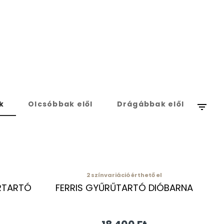
k
Olcsóbbak elől
Drágábbak elől
filter_list
2
színvariáció érthető el
ERTARTÓ
FERRIS GYŰRŰTARTÓ DIÓBARNA