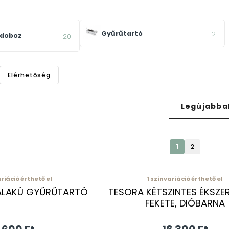
Gyűrűtartó
12
 doboz
20
Elérhetőség
Legújabba
1
2
riáció érthető el
1
színvariáció érthető el
ALAKÚ GYŰRŰTARTÓ
TESORA KÉTSZINTES ÉKSZ
FEKETE, DIÓBARNA