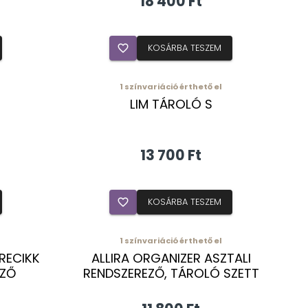
18 400 Ft
favorite_border
KOSÁRBA TESZEM
1
színvariáció érthető el
LIM TÁROLÓ S
13 700 Ft
favorite_border
KOSÁRBA TESZEM
1
színvariáció érthető el
ERECIKK
ALLIRA ORGANIZER ASZTALI
EZŐ
RENDSZEREZŐ, TÁROLÓ SZETT
ÜVEG SZÜRKE