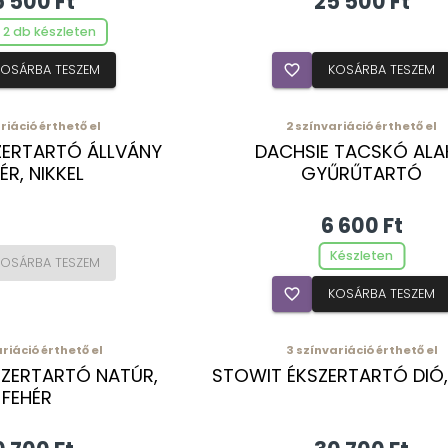
 500 Ft
25 500 Ft
 2 db készleten
KOSÁRBA TESZEM
favorite_border
KOSÁRBA TESZEM
riáció érthető el
2
színvariáció érthető el
ZERTARTÓ ÁLLVÁNY
DACHSIE TACSKÓ ALA
ÉR, NIKKEL
GYŰRŰTARTÓ
6 600 Ft
Készleten
KOSÁRBA TESZEM
favorite_border
KOSÁRBA TESZEM
riáció érthető el
3
színvariáció érthető el
SZERTARTÓ NATÚR,
STOWIT ÉKSZERTARTÓ DIÓ,
FEHÉR