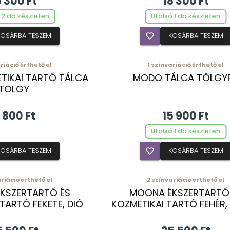
5 300 Ft
18 300 Ft
 2 db készleten
Utolsó 1 db készleten
KOSÁRBA TESZEM
favorite_border
KOSÁRBA TESZEM
riáció érthető el
1
színvariáció érthető el
IKAI TARTÓ TÁLCA
MODO TÁLCA TÖLGY
TÖLGY
1 800 Ft
15 900 Ft
Utolsó 1 db készleten
KOSÁRBA TESZEM
favorite_border
KOSÁRBA TESZEM
riáció érthető el
2
színvariáció érthető el
KSZERTARTÓ ÉS
MOONA ÉKSZERTARTÓ
TARTÓ FEKETE, DIÓ
KOZMETIKAI TARTÓ FEHÉR,