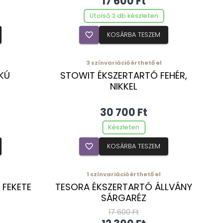
17 600 Ft
Utolsó 2 db készleten
favorite_border
KOSÁRBA TESZEM
3
színvariáció érthető el
KÚ
STOWIT ÉKSZERTARTÓ FEHÉR,
NIKKEL
30 700 Ft
Készleten
favorite_border
KOSÁRBA TESZEM
1
színvariáció érthető el
 FEKETE
TESORA ÉKSZERTARTÓ ÁLLVÁNY
SÁRGARÉZ
17 600 Ft