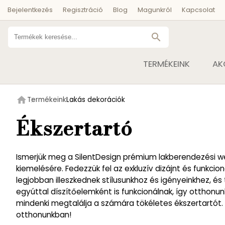
Bejelentkezés
Regisztráció
Blog
Magunkról
Kapcsolat
search
TERMÉKEINK
AK
home
Termékeink
Lakás dekorációk
Ékszertartó
Ismerjük meg a SilentDesign prémium lakberendezési we
kiemelésére. Fedezzük fel az exkluzív dizájnt és funkci
legjobban illeszkednek stílusunkhoz és igényeinkhez, 
egyúttal díszítőelemként is funkcionálnak, így otthonu
mindenki megtalálja a számára tökéletes ékszertartót.
otthonunkban!