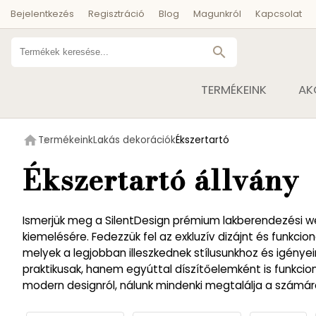
Bejelentkezés
Regisztráció
Blog
Magunkról
Kapcsolat
search
TERMÉKEINK
AK
home
Termékeink
Lakás dekorációk
Ékszertartó
Ékszertartó állvány
Ismerjük meg a SilentDesign prémium lakberendezési we
kiemelésére. Fedezzük fel az exkluzív dizájnt és funkci
melyek a legjobban illeszkednek stílusunkhoz és igény
praktikusak, hanem egyúttal díszítőelemként is funkcio
modern designról, nálunk mindenki megtalálja a számára