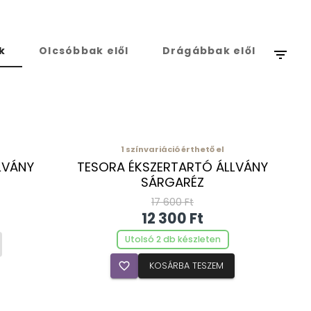
k
Olcsóbbak elől
Drágábbak elől
filter_list
1
színvariáció érthető el
LVÁNY
TESORA ÉKSZERTARTÓ ÁLLVÁNY
SÁRGARÉZ
17 600 Ft
12 300 Ft
Utolsó 2 db készleten
favorite_border
KOSÁRBA TESZEM