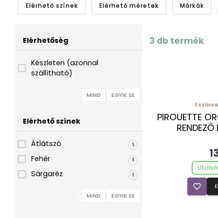
Elérhető színek
Elérhető méretek
Márkák
3
db termék
Elérhetőség
Készleten (azonnal
szállítható)
MIND
EGYIK SE
1
színva
PIROUETTE OR
Elérhető színek
RENDEZŐ 
Átlátszó
1
1
Fehér
1
Utolsó
Sárgaréz
1
favorite_border
MIND
EGYIK SE