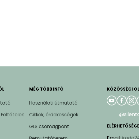
ÓL
MÉG TÖBB INFÓ
KÖZÖSSÉGI O
ztató
Használati útmutató
@silent
 Feltételek
Cikkek, érdekességek
GLS csomagpont
ELÉRHETŐSÉG
Email
:
iroda2
Bemutatóterem