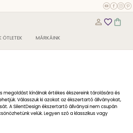
person_outline
favorite_outline
shopping_bag
 ÖTLETEK
MÁRKÁINK
 megoldást kínálnak értékes ékszereink tárolására és
hetjük. Válasszuk ki azokat az ékszertartó állványokat,
át. A SilentDesign ékszertartó állványai nem csupán
csönözhetünk velük. Legyen szó a klasszikus vagy