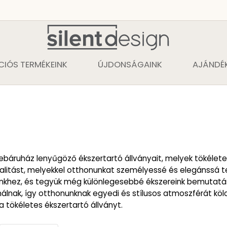
CIÓS TERMÉKEINK
ÚJDONSÁGAINK
AJÁNDÉK
báruház lenyűgöző ékszertartó állványait, melyek tökéletes
onalitást, melyekkel otthonunkat személyessé és elegánssá te
einkhez, és tegyük még különlegesebbé ékszereink bemutatás
nálnak, így otthonunknak egyedi és stílusos atmoszférát köl
 tökéletes ékszertartó állványt.