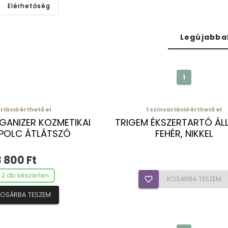
Elérhetőség
Legújabba
1
riáció érthető el
1
színvariáció érthető el
GANIZER KOZMETIKAI
TRIGEM ÉKSZERTARTÓ ÁL
POLC ÁTLÁTSZÓ
FEHÉR, NIKKEL
3 800 Ft
 2 db készleten
favorite_border
KOSÁRBA TESZEM
KOSÁRBA TESZEM