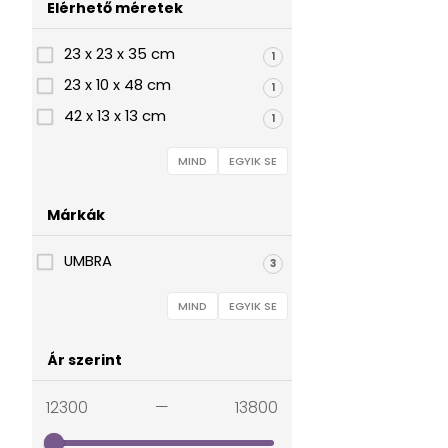
Elérhető méretek
23 x 23 x 35 cm
1
23 x 10 x 48 cm
1
42 x 13 x 13 cm
1
MIND
EGYIK SE
Márkák
UMBRA
3
MIND
EGYIK SE
Ár szerint
12300
—
13800