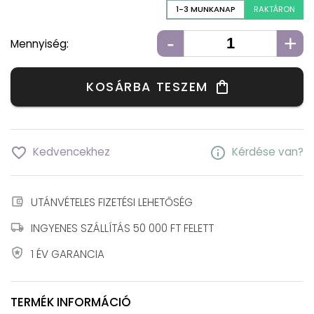
1-3 MUNKANAP
RAKTÁRON
-
+
Mennyiség:
KOSÁRBA TESZEM
shopping_bag
favorite_border
info
Kedvencekhez
Kérdése van?
account_balance_wallet
UTÁNVÉTELES FIZETÉSI LEHETŐSÉG
local_shipping
INGYENES SZÁLLÍTÁS 50 000 FT FELETT
local_police
1 ÉV GARANCIA
TERMÉK INFORMÁCIÓ