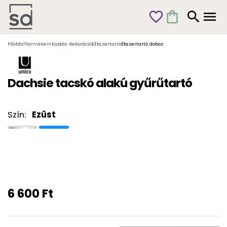
favorite_outline
shopping_bag
search
menu
Főoldal
Termékeink
Lakás dekorációk
Ékszertartó
Ékszertartó doboz
Dachsie tacskó alakú gyűrűtartó
Szín:
Ezüst
6 600 Ft