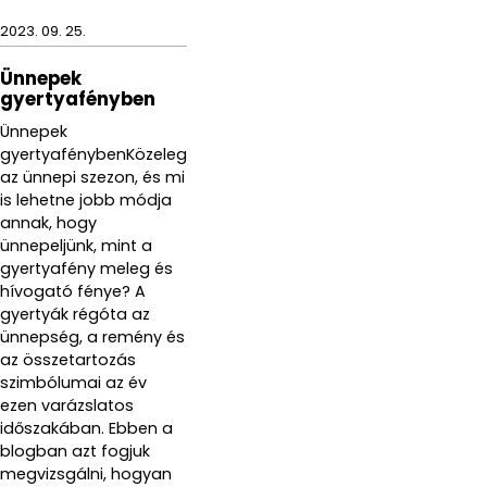
2023. 09. 25.
Ünnepek
gyertyafényben
Ünnepek
gyertyafénybenKözeleg
az ünnepi szezon, és mi
is lehetne jobb módja
annak, hogy
ünnepeljünk, mint a
gyertyafény meleg és
hívogató fénye? A
gyertyák régóta az
ünnepség, a remény és
az összetartozás
szimbólumai az év
ezen varázslatos
időszakában. Ebben a
blogban azt fogjuk
megvizsgálni, hogyan