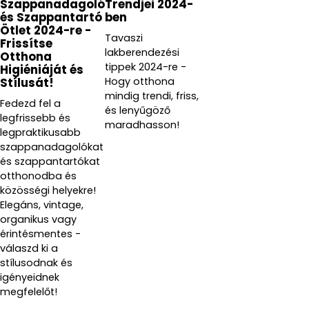
Szappanadagoló
Trendjei 2024-
és Szappantartó
ben
Ötlet 2024-re -
Tavaszi
Frissítse
lakberendezési
Otthona
tippek 2024-re -
Higiéniáját és
Hogy otthona
Stílusát!
mindig trendi, friss,
Fedezd fel a
és lenyűgöző
legfrissebb és
maradhasson!
legpraktikusabb
szappanadagolókat
és szappantartókat
otthonodba és
közösségi helyekre!
Elegáns, vintage,
organikus vagy
érintésmentes -
válaszd ki a
stílusodnak és
igényeidnek
megfelelőt!