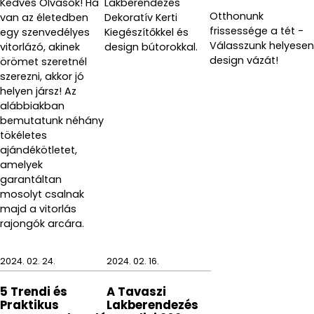
Kedves Olvasók! Ha
Lakberendezés
Otthonunk
van az életedben
Dekoratív Kerti
frissessége a tét -
egy szenvedélyes
Kiegészítőkkel és
Válasszunk helyesen
vitorlázó, akinek
design bútorokkal.
design vázát!
örömet szeretnél
szerezni, akkor jó
helyen jársz! Az
alábbiakban
bemutatunk néhány
tökéletes
ajándékötletet,
amelyek
garantáltan
mosolyt csalnak
majd a vitorlás
rajongók arcára.
2024. 02. 24.
2024. 02. 16.
5 Trendi és
A Tavaszi
Praktikus
Lakberendezés