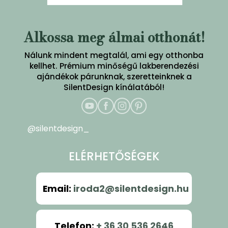
Alkossa meg álmai otthonát!
Nálunk mindent megtalál, ami egy otthonba
kellhet. Prémium minőségű lakberendezési
ajándékok párunknak, szeretteinknek a
SilentDesign kínálatából!
@silentdesign_
ELÉRHETŐSÉGEK
Email
:
iroda2@silentdesign.hu
Telefon
:
+ 36 30 536 2646