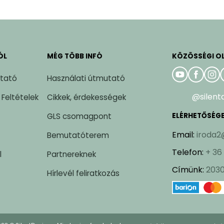
ÓL
MÉG TÖBB INFÓ
KÖZÖSSÉGI O
ztató
Használati útmutató
@silent
 Feltételek
Cikkek, érdekességek
GLS csomagpont
ELÉRHETŐSÉG
Email
:
iroda2
Bemutatóterem
Telefon
:
+ 36
l
Partnereknek
Címünk
:
2030
Hírlevél feliratkozás