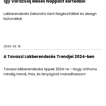
Így Varázsolj Mesés Nappalit kertedből
Lakberendezés Dekoratív Kerti Kiegészítőkkel és design
bútorokkal.
2024. 02. 16.
A Tavaszi Lakberendezés Trendjei 2024-ben
Tavaszi lakberendezési tippek 2024-re - Hogy otthona
mindig trendi, friss, és lenyűgöző maradhasson!