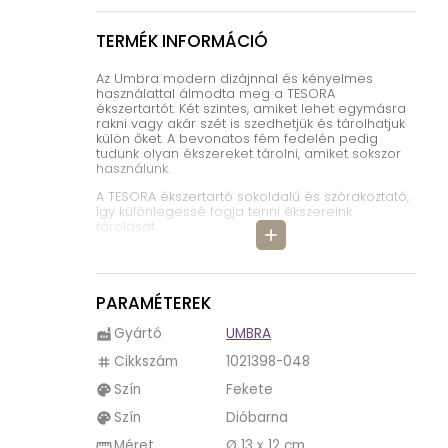
TERMÉK INFORMÁCIÓ
Az Umbra modern dizájnnal és kényelmes
használattal álmodta meg a TESORA
ékszertartót. Két szintes, amiket lehet egymásra
rakni vagy akár szét is szedhetjük és tárolhatjuk
külön őket. A bevonatos fém fedelén pedig
tudunk olyan ékszereket tárolni, amiket sokszor
használunk.
A TESORA ékszertartó sokoldalú és szórakoztató,
így különlegessé fogja tenni ékszereink
tárolását.
add
A TESORA ékszertartó lehet helytakarékos vagy
ketté is szedhetjük. Egyedi, letisztult külsőjével
rakhatjuk az éjjeliszekrényre, komódra vagy akár
asztalra is. Mérete is engedi nekünk majd.
PARAMÉTEREK
Az Umbra magas minőségű anyagokból készíti
Gyártó
UMBRA
factory
termékeit, így nyugodtan választhatjuk őket.
Garantált az eredeti dizájn és elégedettség.
Cikkszám
1021398-048
tag
Kreativitás van bele csempészve minden
termékükbe.
Szín
Fekete
palette
Több színben is kapható a TESORA ékszertartó.
Szín
Dióbarna
palette
Méret
Ø 13 x 12 cm
straighten