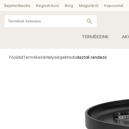
Bejelentkezés
Regisztráció
Blog
Magunkról
Kapcsolat
search
TERMÉKEINK
AK
Főoldal
Termékeink
Helyiségek
Iroda
Asztali rendező