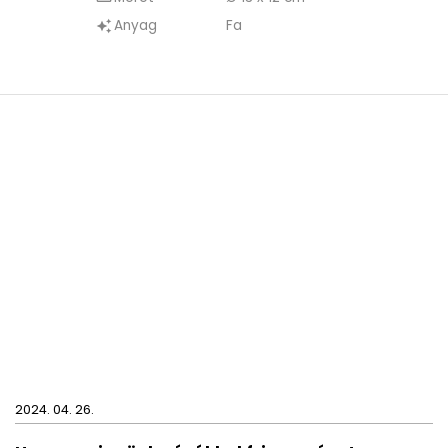
Anyag
Fa
auto_awesome
2024. 04. 26.