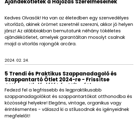
Ajándékötletek a Hajózás Szerelmeseinek
Kedves Olvasók! Ha van az életedben egy szenvedélyes
vitorlázó, akinek örömet szeretnél szerezni, akkor jó helyen
jársz! Az alábbiakban bemutatunk néhány tökéletes
ajándékötletet, amelyek garantáltan mosolyt csalnak
majd a vitorlás rajongók arcára.
2024. 02. 24.
5 Trendi és Praktikus Szappanadagoló és
Szappantartó Ötlet 2024-re - Frissítse
Otthona Higiéniáját és Stílusát!
Fedezd fel a legfrissebb és legpraktikusabb
szappanadagolókat és szappantartókat otthonodba és
közösségi helyekre! Elegáns, vintage, organikus vagy
érintésmentes - válaszd ki a stílusodnak és igényeidnek
megfelelőt!