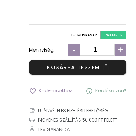
1-3 MUNKANAP
RAKTÁRON
-
+
Mennyiség:
KOSÁRBA TESZEM
shopping_bag
favorite_border
info
Kedvencekhez
Kérdése van?
account_balance_wallet
UTÁNVÉTELES FIZETÉSI LEHETŐSÉG
local_shipping
INGYENES SZÁLLÍTÁS 50 000 FT FELETT
local_police
1 ÉV GARANCIA