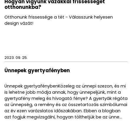
Hogyan vigyünk vázákkal frissességet
otthonunkba?
Otthonunk frissessége a tét - Válasszunk helyesen
design vázát!
2023. 09. 25.
Ünnepek gyertyafényben
Ünnepek gyertyafénybenKözeleg az ünnepi szezon, és mi
is lehetne jobb módja annak, hogy ünnepeljünk, mint a
gyertyafény meleg és hívogató fénye? A gyertyák régóta
az ünnepség, a remény és az összetartozás szimbólumai
az év ezen varázslatos időszakában. Ebben a blogban
azt fogjuk megvizsgálni, hogyan tölthetjük be az ünne...