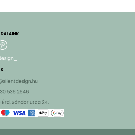
LDALAINK
design_
EK
@silentdesign.hu
 30 536 2646
 Érd, Sándor utca 24.