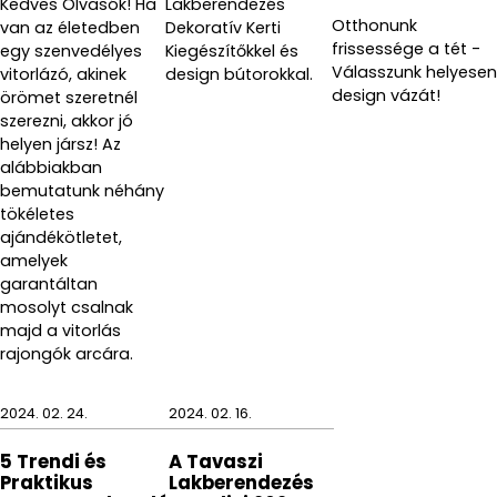
Kedves Olvasók! Ha
Lakberendezés
Gyártó: GEDY S.p.A.
Otthonunk
van az életedben
Dekoratív Kerti
frissessége a tét -
egy szenvedélyes
Kiegészítőkkel és
Válasszunk helyesen
vitorlázó, akinek
design bútorokkal.
design vázát!
örömet szeretnél
szerezni, akkor jó
helyen jársz! Az
alábbiakban
bemutatunk néhány
tökéletes
ajándékötletet,
amelyek
garantáltan
mosolyt csalnak
majd a vitorlás
rajongók arcára.
2024. 02. 24.
2024. 02. 16.
5 Trendi és
A Tavaszi
Praktikus
Lakberendezés