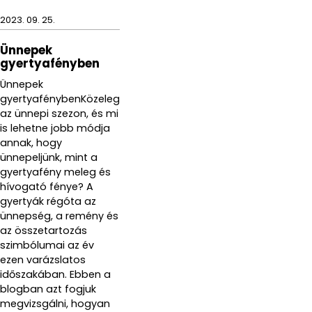
2023. 09. 25.
Ünnepek
gyertyafényben
Ünnepek
gyertyafénybenKözeleg
az ünnepi szezon, és mi
is lehetne jobb módja
annak, hogy
ünnepeljünk, mint a
gyertyafény meleg és
hívogató fénye? A
gyertyák régóta az
ünnepség, a remény és
az összetartozás
szimbólumai az év
ezen varázslatos
időszakában. Ebben a
blogban azt fogjuk
megvizsgálni, hogyan