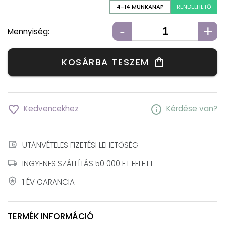
4-14 MUNKANAP
RENDELHETŐ
-
+
Mennyiség:
KOSÁRBA TESZEM
shopping_bag
favorite_border
info
Kedvencekhez
Kérdése van?
account_balance_wallet
UTÁNVÉTELES FIZETÉSI LEHETŐSÉG
local_shipping
INGYENES SZÁLLÍTÁS 50 000 FT FELETT
local_police
1 ÉV GARANCIA
TERMÉK INFORMÁCIÓ