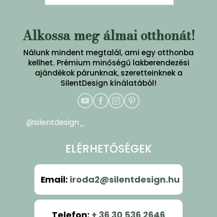
Alkossa meg álmai otthonát!
Nálunk mindent megtalál, ami egy otthonba
kellhet. Prémium minőségű lakberendezési
ajándékok párunknak, szeretteinknek a
SilentDesign kínálatából!
@silentdesign_
ELÉRHETŐSÉGEK
Email
:
iroda2@silentdesign.hu
Telefon
:
+ 36 30 536 2646