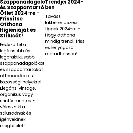
Szappanadagoló
Trendjei 2024-
és Szappantartó
ben
Ötlet 2024-re -
Tavaszi
Frissítse
lakberendezési
Otthona
tippek 2024-re -
Higiéniáját és
Hogy otthona
Stílusát!
mindig trendi, friss,
Fedezd fel a
és lenyűgöző
legfrissebb és
maradhasson!
legpraktikusabb
szappanadagolókat
és szappantartókat
otthonodba és
közösségi helyekre!
Elegáns, vintage,
organikus vagy
érintésmentes -
válaszd ki a
stílusodnak és
igényeidnek
megfelelőt!