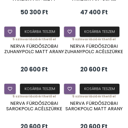
FEKETE
50 300 Ft
47 400 Ft
favorite_border
KOSÁRBA TESZEM
favorite_border
KOSÁRBA TESZEM
5
színvariáció érthető el
5
színvariáció érthető el
NERVA FÜRDŐSZOBAI
NERVA FÜRDŐSZOBAI
ZUHANYPOLC MATT ARANY
ZUHANYPOLC ACÉLSZÜRKE
20 600 Ft
20 600 Ft
favorite_border
KOSÁRBA TESZEM
favorite_border
KOSÁRBA TESZEM
5
színvariáció érthető el
5
színvariáció érthető el
NERVA FÜRDŐSZOBAI
NERVA FÜRDŐSZOBAI
SAROKPOLC ACÉLSZÜRKE
SAROKPOLC MATT ARANY
20 600 Ft
20 600 Ft