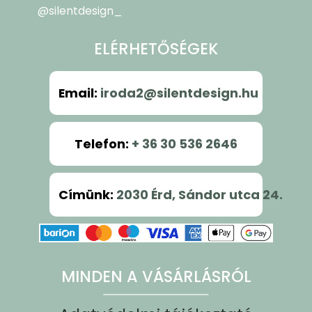
@silentdesign_
ELÉRHETŐSÉGEK
Email
:
iroda2@silentdesign.hu
Telefon
:
+ 36 30 536 2646
Címünk
:
2030 Érd, Sándor utca 24.
MINDEN A VÁSÁRLÁSRÓL