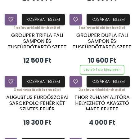
favorite_border
KOSÁRBA TESZEM
favorite_border
KOSÁRBA TESZEM
1
színvariáció érthető el
1
színvariáció érthető el
GROUPER TRIPLA FALI
GROUPER DUPLA FALI
SAMPON ÉS
SAMPON ÉS
TUSFÜRDŐTARTÓ SZETT
TUSFÜRDŐTARTÓ SZETT
MATT FEKETE
MATT FEKETE
12 500 Ft
10 600 Ft
Utolsó 1 db készleten
favorite_border
KOSÁRBA TESZEM
favorite_border
KOSÁRBA TESZEM
3
színvariáció érthető el
2
színvariáció érthető el
AUGUSTUS FÜRDŐSZOBAI
THOR ZUHANY AJTÓRA
SAROKPOLC FEHÉR KÉT
HELYEZHETŐ AKASZTÓ
SZINTES FEHÉR
MATT FEKETE
19 300 Ft
4 000 Ft