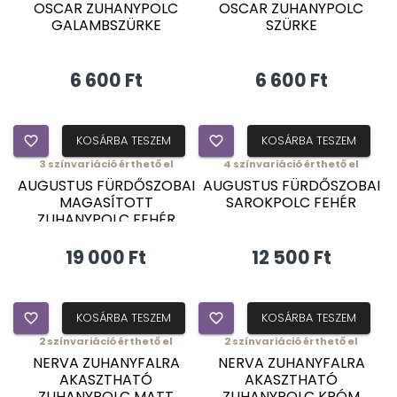
OSCAR ZUHANYPOLC
OSCAR ZUHANYPOLC
GALAMBSZÜRKE
SZÜRKE
6 600 Ft
6 600 Ft
favorite_border
KOSÁRBA TESZEM
favorite_border
KOSÁRBA TESZEM
3
színvariáció érthető el
4
színvariáció érthető el
AUGUSTUS FÜRDŐSZOBAI
AUGUSTUS FÜRDŐSZOBAI
MAGASÍTOTT
SAROKPOLC FEHÉR
ZUHANYPOLC FEHÉR
19 000 Ft
12 500 Ft
favorite_border
KOSÁRBA TESZEM
favorite_border
KOSÁRBA TESZEM
2
színvariáció érthető el
2
színvariáció érthető el
NERVA ZUHANYFALRA
NERVA ZUHANYFALRA
AKASZTHATÓ
AKASZTHATÓ
ZUHANYPOLC MATT
ZUHANYPOLC KRÓM