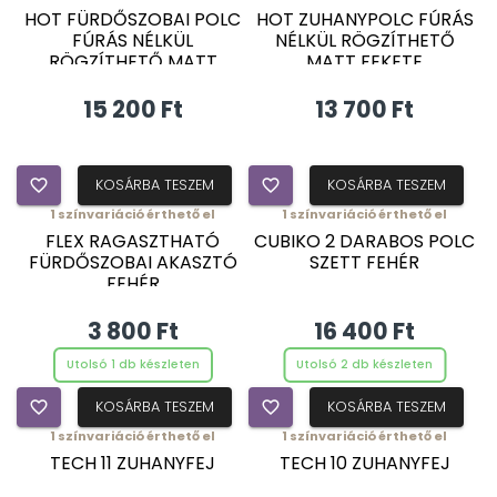
HOT FÜRDŐSZOBAI POLC
HOT ZUHANYPOLC FÚRÁS
FÚRÁS NÉLKÜL
NÉLKÜL RÖGZÍTHETŐ
RÖGZÍTHETŐ MATT
MATT FEKETE
FEKETE
15 200 Ft
13 700 Ft
favorite_border
KOSÁRBA TESZEM
favorite_border
KOSÁRBA TESZEM
1
színvariáció érthető el
1
színvariáció érthető el
FLEX RAGASZTHATÓ
CUBIKO 2 DARABOS POLC
FÜRDŐSZOBAI AKASZTÓ
SZETT FEHÉR
FEHÉR
3 800 Ft
16 400 Ft
Utolsó 1 db készleten
Utolsó 2 db készleten
favorite_border
KOSÁRBA TESZEM
favorite_border
KOSÁRBA TESZEM
1
színvariáció érthető el
1
színvariáció érthető el
TECH 11 ZUHANYFEJ
TECH 10 ZUHANYFEJ