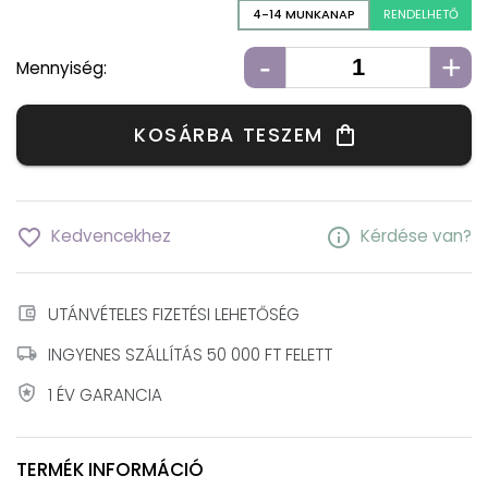
4-14 MUNKANAP
RENDELHETŐ
-
+
Mennyiség:
KOSÁRBA TESZEM
shopping_bag
favorite_border
info
Kedvencekhez
Kérdése van?
account_balance_wallet
UTÁNVÉTELES FIZETÉSI LEHETŐSÉG
local_shipping
INGYENES SZÁLLÍTÁS 50 000 FT FELETT
local_police
1 ÉV GARANCIA
TERMÉK INFORMÁCIÓ