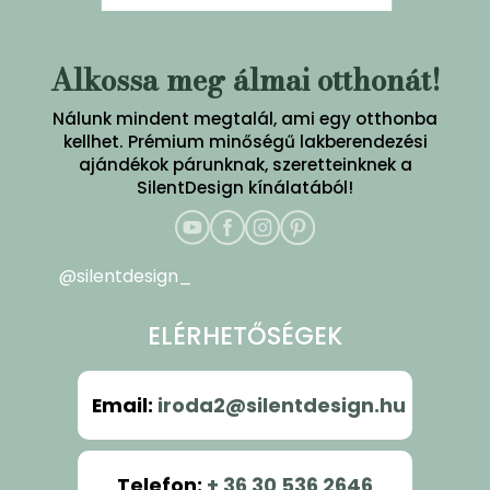
Alkossa meg álmai otthonát!
Nálunk mindent megtalál, ami egy otthonba
kellhet. Prémium minőségű lakberendezési
ajándékok párunknak, szeretteinknek a
SilentDesign kínálatából!
@silentdesign_
ELÉRHETŐSÉGEK
Email
:
iroda2@silentdesign.hu
Telefon
:
+ 36 30 536 2646