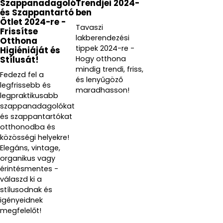
Szappanadagoló
Trendjei 2024-
és Szappantartó
ben
Ötlet 2024-re -
Tavaszi
Frissítse
lakberendezési
Otthona
tippek 2024-re -
Higiéniáját és
Hogy otthona
Stílusát!
mindig trendi, friss,
Fedezd fel a
és lenyűgöző
legfrissebb és
maradhasson!
legpraktikusabb
szappanadagolókat
és szappantartókat
otthonodba és
közösségi helyekre!
Elegáns, vintage,
organikus vagy
érintésmentes -
válaszd ki a
stílusodnak és
igényeidnek
megfelelőt!