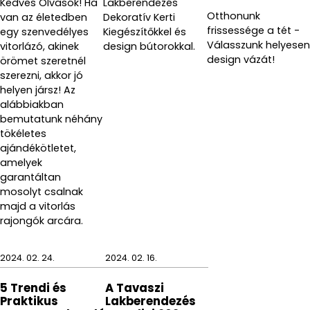
Kedves Olvasók! Ha
Lakberendezés
A csomag tartalma:
kézi zuhanyfej, állítható
Otthonunk
van az életedben
Dekoratív Kerti
tartórúd, gégecső
frissessége a tét -
egy szenvedélyes
Kiegészítőkkel és
Válasszunk helyesen
vitorlázó, akinek
design bútorokkal.
Anyag: ABS, rozsdamentes acél
design vázát!
örömet szeretnél
szerezni, akkor jó
Szín: króm
helyen jársz! Az
alábbiakban
Méret: 21 x 10 x 91,5 cm
bemutatunk néhány
tökéletes
Cikkszám: GYSS10305
ajándékötletet,
Gyártó: GEDY S.p.A
amelyek
garantáltan
mosolyt csalnak
majd a vitorlás
rajongók arcára.
2024. 02. 24.
2024. 02. 16.
5 Trendi és
A Tavaszi
Praktikus
Lakberendezés