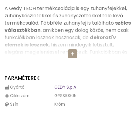
A Gedy TECH termékcsaládja is egy zuhanyfejekkel,
zuhanykészletekkel és zuhanyszettekkel tele lévő
termékcsalád. Többféle zuhanyfej is található
széles
választékban
, amikben egy dolog közös, nem csak
funkcióikban lesznek hasznosak, de
dekoratív
elemek is lesznek
, hiszen mindegyik letisztult,
elegáns megjelenéssel rendelkezik. Funkcióikban és
add
kinézetükben lehet minimális eltérés, így kedvünkre
tudunk válogatni a nagy választékban és
csomagolásban attól függően, hogy mire van
PARAMÉTEREK
szükségünk.
Gyártó
GEDY S.p.A
factory
A TECH 05 zuhanyszett megjelenése is
modern
Cikkszám
GYSS10305
tag
hatást kelt
, amihez
króm színe
is hozzájárul.
Szín
Króm
palette
A TECH 05 zuhanyszettben a kézi zuhanyfej csak
három funkcióval működik
, így tudunk válogatni a
funkciói között, hogy tökéletes módon
zuhanyozhassunk le.