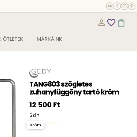
person_outline
favorite_outline
shopping_bag
 ÖTLETEK
MÁRKÁINK
TANG803 szögletes
zuhanyfüggöny tartó króm
12 500 Ft
Szín
Króm