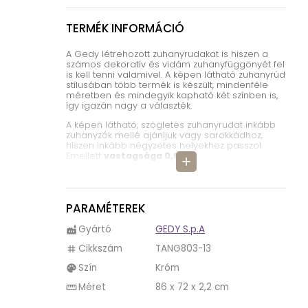
TERMÉK INFORMÁCIÓ
A Gedy létrehozott zuhanyrudakat is hiszen a
számos dekoratív és vidám zuhanyfüggönyét fel
is kell tenni valamivel. A képen látható zuhanyrúd
stílusában több termék is készült, mindenféle
méretben és mindegyik kapható két színben is,
így igazán nagy a választék.
A képen látható, szögletes zuhanyrudat inkább
zuhanyzók mellé ajánljuk vagy sarokkádhoz,
hiszen inkább négyzetes helyekhez passzol.
Emellett
vastagsága 0,6 cm
.
add
Két színben is kapható
a TANG803 zuhanyrúd,
így választékunk is van. Ez a két szín a
fehér és a
króm
. Egyik szín se kirívó darab, így bármilyen
színes, mintás is legyen a zuhanyfüggönyünk
PARAMÉTEREK
nem fog elütni tőle a tartó.
Gyártó
GEDY S.p.A
factory
Anyaga alumínium
, ami nem elhanyagolható
tekintve, hogy ha a vízcseppek nem is érik el, de
Cikkszám
TANG803-13
tag
a fürdőszobában mindig pára és nedvesség
uralkodik.
Szín
Króm
palette
Anyag: alumínium
Méret
86 x 72 x 2,2 cm
straighten
Szín: króm