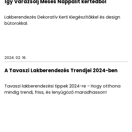
Így Varázsolj Mesés Nappalit kertedből
Lakberendezés Dekoratív Kerti Kiegészítőkkel és design
bútorokkal.
2024. 02. 16.
A Tavaszi Lakberendezés Trendjei 2024-ben
Tavaszi lakberendezési tippek 2024-re - Hogy otthona
mindig trendi, friss, és lenyűgöző maradhasson!