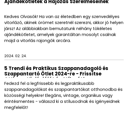
Ajándékötletek a Hajózás Szerelmeseinek
Kedves Olvasók! Ha van az életedben egy szenvedélyes
vitorlázó, akinek örömet szeretnél szerezni, akkor jó helyen
jársz! Az alábbiakban bemutatunk néhány tökéletes
ajándékötletet, amelyek garantáltan mosolyt csalnak
majd a vitorlás rajongók arcára.
2024. 02. 24.
5 Trendi és Praktikus Szappanadagoló és
Szappantartó Ötlet 2024-re - Frissítse
Otthona Higiéniáját és Stílusát!
Fedezd fel a legfrissebb és legpraktikusabb
szappanadagolókat és szappantartókat otthonodba és
közösségi helyekre! Elegáns, vintage, organikus vagy
érintésmentes - válaszd ki a stílusodnak és igényeidnek
megfelelőt!