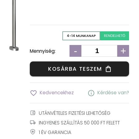
4-14 MUNKANAP
RENDELHETŐ
-
+
Mennyiség:
KOSÁRBA TESZEM
shopping_bag
favorite_border
info
Kedvencekhez
Kérdése van?
account_balance_wallet
UTÁNVÉTELES FIZETÉSI LEHETŐSÉG
local_shipping
INGYENES SZÁLLÍTÁS 50 000 FT FELETT
local_police
1 ÉV GARANCIA