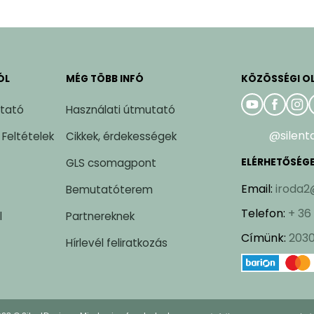
ÓL
MÉG TÖBB INFÓ
KÖZÖSSÉGI O
ztató
Használati útmutató
@silent
 Feltételek
Cikkek, érdekességek
GLS csomagpont
ELÉRHETŐSÉG
Email
:
iroda2
Bemutatóterem
Telefon
:
+ 36
l
Partnereknek
Címünk
:
2030
Hírlevél feliratkozás