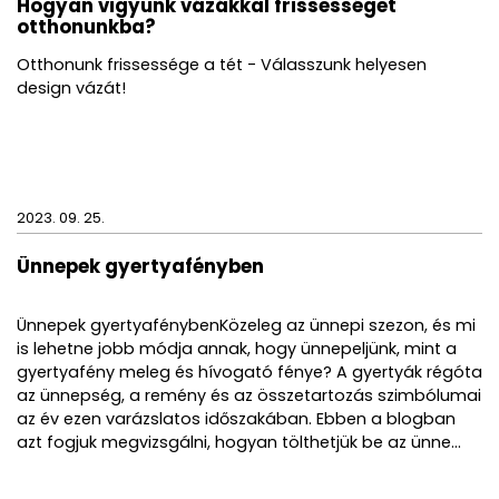
Hogyan vigyünk vázákkal frissességet
otthonunkba?
Otthonunk frissessége a tét - Válasszunk helyesen
design vázát!
2023. 09. 25.
Ünnepek gyertyafényben
Ünnepek gyertyafénybenKözeleg az ünnepi szezon, és mi
is lehetne jobb módja annak, hogy ünnepeljünk, mint a
gyertyafény meleg és hívogató fénye? A gyertyák régóta
az ünnepség, a remény és az összetartozás szimbólumai
az év ezen varázslatos időszakában. Ebben a blogban
azt fogjuk megvizsgálni, hogyan tölthetjük be az ünne...