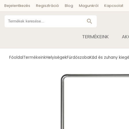
Bejelentkezés
Regisztráció
Blog
Magunkról
Kapcsolat
search
TERMÉKEINK
AK
Főoldal
Termékeink
Helyiségek
Fürdőszoba
Kád és zuhany kiegé