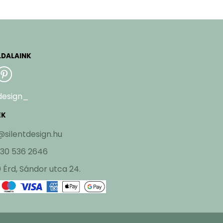
LDALAINK
design_
EK
@silentdesign.hu
 30 536 2646
 Érd, Sándor utca 24.