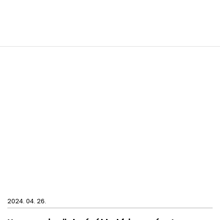
Méret: 86 x 72 x 2,2 cm
Cikkszám: TANG802-13
Gyártó: GEDY S.p.A
2024. 04. 26.