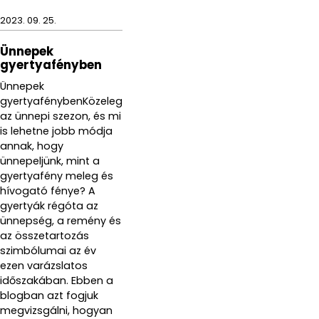
2023. 09. 25.
Ünnepek
gyertyafényben
Ünnepek
gyertyafénybenKözeleg
az ünnepi szezon, és mi
is lehetne jobb módja
annak, hogy
ünnepeljünk, mint a
gyertyafény meleg és
hívogató fénye? A
gyertyák régóta az
ünnepség, a remény és
az összetartozás
szimbólumai az év
ezen varázslatos
időszakában. Ebben a
blogban azt fogjuk
megvizsgálni, hogyan