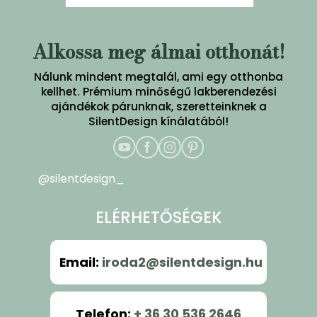
Alkossa meg álmai otthonát!
Nálunk mindent megtalál, ami egy otthonba
kellhet. Prémium minőségű lakberendezési
ajándékok párunknak, szeretteinknek a
SilentDesign kínálatából!
@silentdesign_
ELÉRHETŐSÉGEK
Email
:
iroda2@silentdesign.hu
Telefon
:
+ 36 30 536 2646