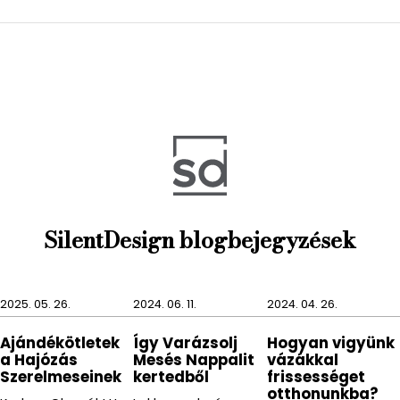
fürdőszobában mindig pára és nedvesség uralkodik.
Anyag: alumínium
Szín: fehér
Méret: 78 x 72,3 x 2,2 cm
Cikkszám: TANG800-13
Gyártó: GEDY S.p.A
SilentDesign blogbejegyzések
2025. 05. 26.
2024. 06. 11.
2024. 04. 26.
Ajándékötletek
Így Varázsolj
Hogyan vigyünk
a Hajózás
Mesés Nappalit
vázákkal
Szerelmeseinek
kertedből
frissességet
otthonunkba?