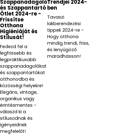
Szappanadagoló
Trendjei 2024-
és Szappantartó
ben
Ötlet 2024-re -
Tavaszi
Frissítse
lakberendezési
Otthona
tippek 2024-re -
Higiéniáját és
Hogy otthona
Stílusát!
mindig trendi, friss,
Fedezd fel a
és lenyűgöző
legfrissebb és
maradhasson!
legpraktikusabb
szappanadagolókat
és szappantartókat
otthonodba és
közösségi helyekre!
Elegáns, vintage,
organikus vagy
érintésmentes -
válaszd ki a
stílusodnak és
igényeidnek
megfelelőt!