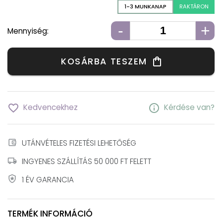
1-3 MUNKANAP
RAKTÁRON
-
+
Mennyiség:
KOSÁRBA TESZEM
shopping_bag
favorite_border
info
Kedvencekhez
Kérdése van?
account_balance_wallet
UTÁNVÉTELES FIZETÉSI LEHETŐSÉG
local_shipping
INGYENES SZÁLLÍTÁS 50 000 FT FELETT
local_police
1 ÉV GARANCIA
TERMÉK INFORMÁCIÓ