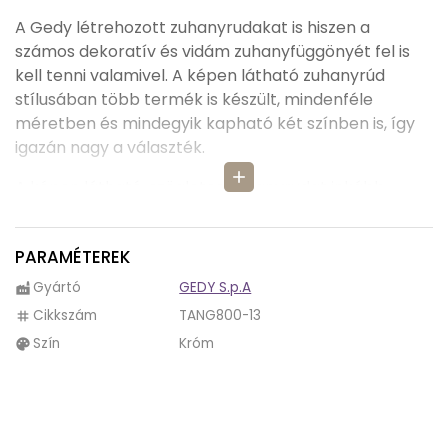
A Gedy létrehozott zuhanyrudakat is hiszen a
számos dekoratív és vidám zuhanyfüggönyét fel is
kell tenni valamivel. A képen látható zuhanyrúd
stílusában több termék is készült, mindenféle
méretben és mindegyik kapható két színben is, így
igazán nagy a választék.
add
A képen látható, szögletes zuhanyrudat inkább
zuhanyzók mellé ajánljuk vagy sarokkádhoz. Emellett
vastagsága 0,6 cm
.
PARAMÉTEREK
Két színben is kapható
a TANG800 zuhanyrúd, így
Gyártó
GEDY S.p.A
factory
választékunk is van. Ez a két szín a
fehér és a króm
.
Cikkszám
TANG800-13
tag
Egyik szín se kirívó darab, így bármilyen színes,
Szín
Króm
palette
mintás is legyen a zuhanyfüggönyünk nem fog elütni
tőle a tartó.
Anyaga alumínium
, ami nem elhanyagolható
tekintve, hogy ha a vízcseppek nem is érik el, de a