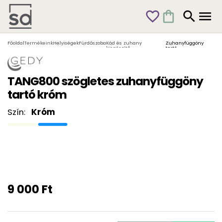
favorite_outline
shopping_bag
search
menu
Főoldal
Termékeink
Helyiségek
Fürdőszoba
Kád és zuhany
Zuhanyfüggöny
kiegészítő
tartó
TANG800 szögletes zuhanyfüggöny
tartó króm
Szín:
Króm
9 000 Ft