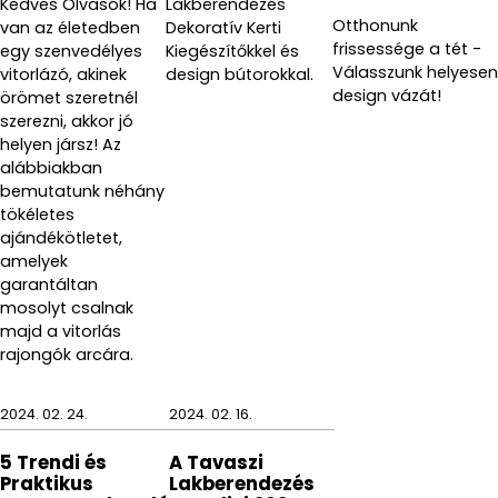
Kedves Olvasók! Ha
Lakberendezés
Otthonunk
van az életedben
Dekoratív Kerti
frissessége a tét -
egy szenvedélyes
Kiegészítőkkel és
Válasszunk helyesen
vitorlázó, akinek
design bútorokkal.
design vázát!
örömet szeretnél
szerezni, akkor jó
helyen jársz! Az
alábbiakban
bemutatunk néhány
tökéletes
ajándékötletet,
amelyek
garantáltan
mosolyt csalnak
majd a vitorlás
rajongók arcára.
2024. 02. 24.
2024. 02. 16.
5 Trendi és
A Tavaszi
Praktikus
Lakberendezés