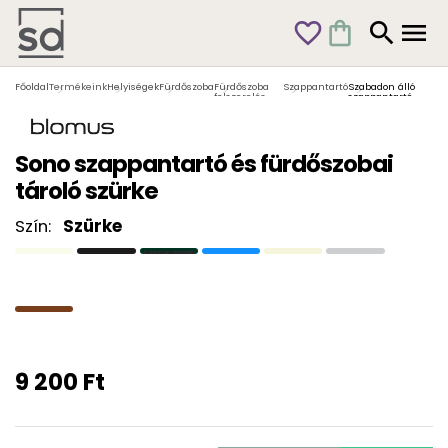
favorite_outline
shopping_bag
search
menu
Főoldal
Termékeink
Helyiségek
Fürdőszoba
Fürdőszoba
Szappantartó
Szabadon álló
felszerelés
szappantartó
Sono szappantartó és fürdőszobai
tároló szürke
Szín:
Szürke
9 200 Ft