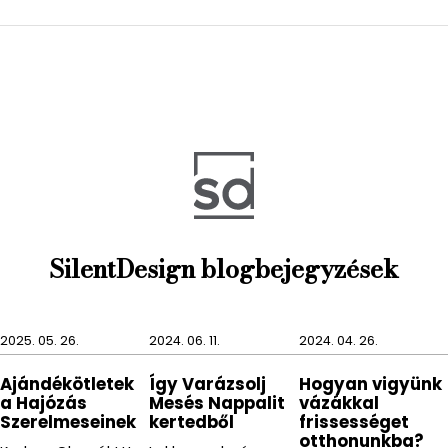
áttörölni.
SilentDesign blogbejegyzések
2025. 05. 26.
2024. 06. 11.
2024. 04. 26.
Ajándékötletek
Így Varázsolj
Hogyan vigyünk
a Hajózás
Mesés Nappalit
vázákkal
Szerelmeseinek
kertedből
frissességet
otthonunkba?