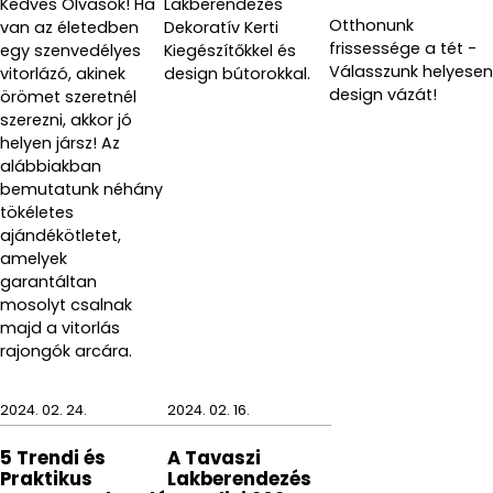
Kedves Olvasók! Ha
Lakberendezés
Otthonunk
van az életedben
Dekoratív Kerti
frissessége a tét -
egy szenvedélyes
Kiegészítőkkel és
Válasszunk helyesen
vitorlázó, akinek
design bútorokkal.
design vázát!
örömet szeretnél
szerezni, akkor jó
helyen jársz! Az
alábbiakban
bemutatunk néhány
tökéletes
ajándékötletet,
amelyek
garantáltan
mosolyt csalnak
majd a vitorlás
rajongók arcára.
2024. 02. 24.
2024. 02. 16.
5 Trendi és
A Tavaszi
Praktikus
Lakberendezés