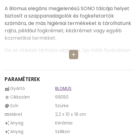
A Blomus elegáns megjelenésű SONO tálcája helyet
biztosít a szappanadagolók és fogkefetartók
számára, de más higiéniai termékeket is tárolhatunk
rajta, például fogkrémet, kézkrémet vagy egyéb
kozmetikai terméket.
De az ötletek tárháza végtelen, így több funkciósan
add
felhasználható akár ékszertartónak, asztali
rendszerezőnek, vagy kozmetikai tartónak is.
Elegáns, finom megjelenése, modern formavilága és
PARAMÉTEREK
egyedisége egy csipet luxust visz életünkbe.
Gyártó
BLOMUS
factory
A puha, kellemes tapintású SONO tálca teljesen
Cikkszám
69050
tag
elvarázsol minket, és divatos színvilágával és további
Szín
Szürke
palette
fürdőszobai termékeivel a vizes helyiségek igazi
ékkövévé válik.
Méret
2,2 x 10 x 19 cm
straighten
Anyag
Kerámia
auto_awesome
A kívül matt, belül fényes SONO tálca können tisztán
Anyag
Szilikon
auto_awesome
tartható, így csak egy puha, vizes ronggyal kell