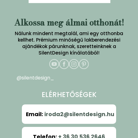
Alkossa meg álmai otthonát!
Nálunk mindent megtalál, ami egy otthonba
kellhet. Prémium minőségű lakberendezési
ajándékok párunknak, szeretteinknek a
SilentDesign kínálatából!
@silentdesign_
ELÉRHETŐSÉGEK
Email
:
iroda2@silentdesign.hu
Telefon
:
+ 36 30 536 2646