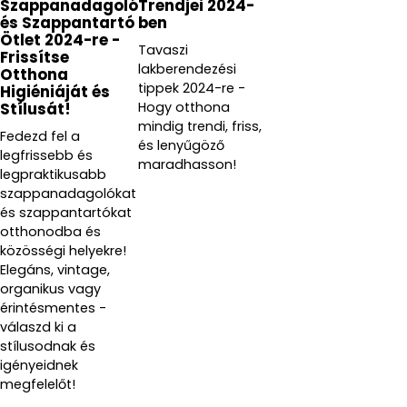
Szappanadagoló
Trendjei 2024-
és Szappantartó
ben
Ötlet 2024-re -
Tavaszi
Frissítse
lakberendezési
Otthona
tippek 2024-re -
Higiéniáját és
Hogy otthona
Stílusát!
mindig trendi, friss,
Fedezd fel a
és lenyűgöző
legfrissebb és
maradhasson!
legpraktikusabb
szappanadagolókat
és szappantartókat
otthonodba és
közösségi helyekre!
Elegáns, vintage,
organikus vagy
érintésmentes -
válaszd ki a
stílusodnak és
igényeidnek
megfelelőt!