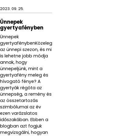
2023. 09. 25.
Ünnepek
gyertyafényben
Ünnepek
gyertyafénybenKözeleg
az ünnepi szezon, és mi
is lehetne jobb módja
annak, hogy
ünnepeljünk, mint a
gyertyafény meleg és
hívogató fénye? A
gyertyák régóta az
ünnepség, a remény és
az összetartozás
szimbólumai az év
ezen varázslatos
időszakában. Ebben a
blogban azt fogjuk
megvizsgálni, hogyan