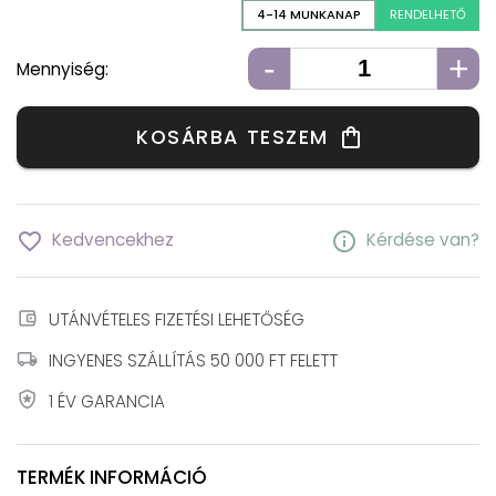
4-14 MUNKANAP
RENDELHETŐ
-
+
Mennyiség:
KOSÁRBA TESZEM
shopping_bag
favorite_border
info
Kedvencekhez
Kérdése van?
account_balance_wallet
UTÁNVÉTELES FIZETÉSI LEHETŐSÉG
local_shipping
INGYENES SZÁLLÍTÁS 50 000 FT FELETT
local_police
1 ÉV GARANCIA
TERMÉK INFORMÁCIÓ