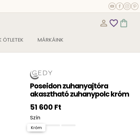
person_outline
favorite_outline
shopping_bag
 ÖTLETEK
MÁRKÁINK
Poseidon zuhanyajtóra
akasztható zuhanypolc króm
51 600 Ft
Szín
Króm