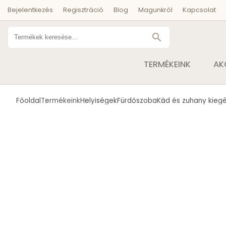
Bejelentkezés
Regisztráció
Blog
Magunkról
Kapcsolat
search
TERMÉKEINK
AK
Főoldal
Termékeink
Helyiségek
Fürdőszoba
Kád és zuhany kiegé