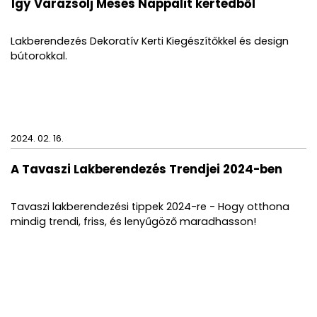
Így Varázsolj Mesés Nappalit kertedből
Lakberendezés Dekoratív Kerti Kiegészítőkkel és design
bútorokkal.
2024. 02. 16.
A Tavaszi Lakberendezés Trendjei 2024-ben
Tavaszi lakberendezési tippek 2024-re - Hogy otthona
mindig trendi, friss, és lenyűgöző maradhasson!