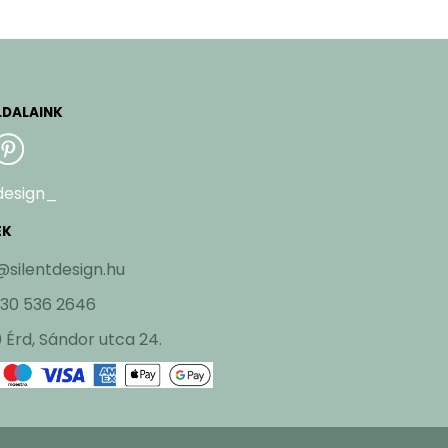
LDALAINK
design_
EK
@silentdesign.hu
 30 536 2646
 Érd, Sándor utca 24.