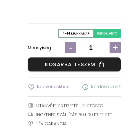
4-14 MUNKANAP
RENDELHETŐ
-
+
Mennyiség:
KOSÁRBA TESZEM
shopping_bag
favorite_border
info
Kedvencekhez
Kérdése van?
account_balance_wallet
UTÁNVÉTELES FIZETÉSI LEHETŐSÉG
local_shipping
INGYENES SZÁLLÍTÁS 50 000 FT FELETT
local_police
1 ÉV GARANCIA