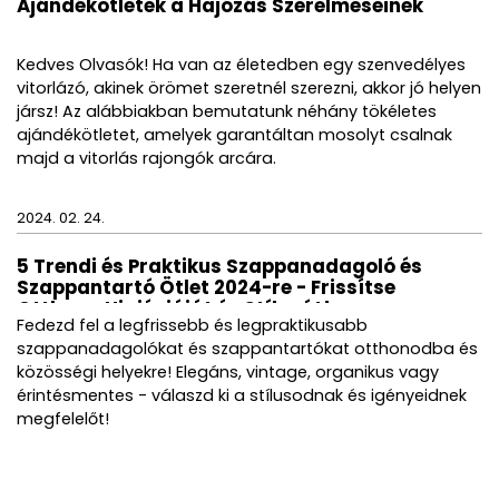
Ajándékötletek a Hajózás Szerelmeseinek
Kedves Olvasók! Ha van az életedben egy szenvedélyes
vitorlázó, akinek örömet szeretnél szerezni, akkor jó helyen
jársz! Az alábbiakban bemutatunk néhány tökéletes
ajándékötletet, amelyek garantáltan mosolyt csalnak
majd a vitorlás rajongók arcára.
2024. 02. 24.
5 Trendi és Praktikus Szappanadagoló és
Szappantartó Ötlet 2024-re - Frissítse
Otthona Higiéniáját és Stílusát!
Fedezd fel a legfrissebb és legpraktikusabb
szappanadagolókat és szappantartókat otthonodba és
közösségi helyekre! Elegáns, vintage, organikus vagy
érintésmentes - válaszd ki a stílusodnak és igényeidnek
megfelelőt!