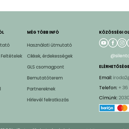
ÓL
MÉG TÖBB INFÓ
KÖZÖSSÉGI O
ztató
Használati útmutató
@silent
 Feltételek
Cikkek, érdekességek
GLS csomagpont
ELÉRHETŐSÉG
Email
:
iroda2
Bemutatóterem
Telefon
:
+ 36
l
Partnereknek
Címünk
:
2030
Hírlevél feliratkozás