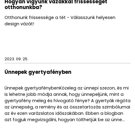
Hogyan vigyünk vázákkal frissességet
otthonunkba?
Otthonunk frissessége a tét - Válasszunk helyesen
design vázát!
2023. 09. 25.
Ünnepek gyertyafényben
Ünnepek gyertyafénybenKözeleg az ünnepi szezon, és mi
is lehetne jobb módja annak, hogy ünnepeljünk, mint a
gyertyafény meleg és hívogató fénye? A gyertyák régóta
az ünnepség, a remény és az összetartozás szimbólumai
az év ezen varázslatos időszakában. Ebben a blogban
azt fogjuk megvizsgálni, hogyan tölthetjük be az ünne...