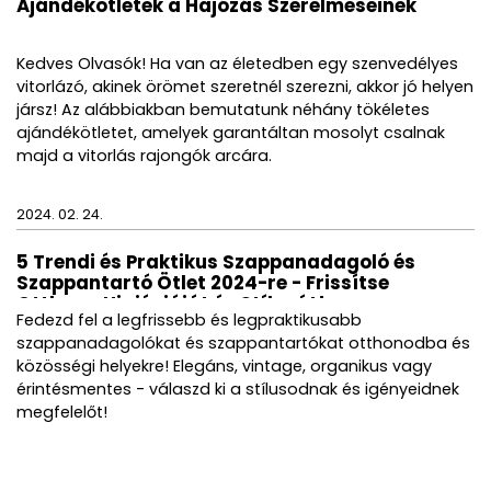
Ajándékötletek a Hajózás Szerelmeseinek
Kedves Olvasók! Ha van az életedben egy szenvedélyes
vitorlázó, akinek örömet szeretnél szerezni, akkor jó helyen
jársz! Az alábbiakban bemutatunk néhány tökéletes
ajándékötletet, amelyek garantáltan mosolyt csalnak
majd a vitorlás rajongók arcára.
2024. 02. 24.
5 Trendi és Praktikus Szappanadagoló és
Szappantartó Ötlet 2024-re - Frissítse
Otthona Higiéniáját és Stílusát!
Fedezd fel a legfrissebb és legpraktikusabb
szappanadagolókat és szappantartókat otthonodba és
közösségi helyekre! Elegáns, vintage, organikus vagy
érintésmentes - válaszd ki a stílusodnak és igényeidnek
megfelelőt!