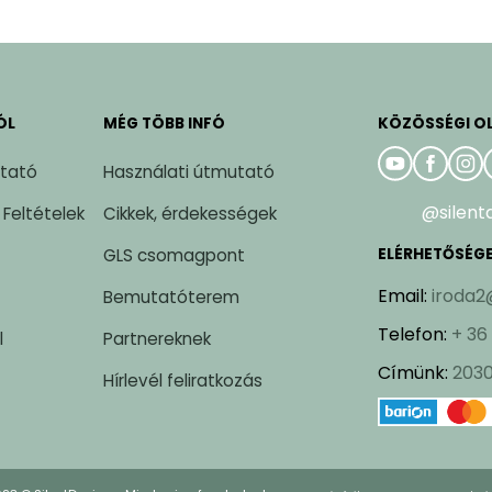
ÓL
MÉG TÖBB INFÓ
KÖZÖSSÉGI O
ztató
Használati útmutató
@silent
 Feltételek
Cikkek, érdekességek
GLS csomagpont
ELÉRHETŐSÉG
Email
:
iroda2
Bemutatóterem
Telefon
:
+ 36
l
Partnereknek
Címünk
:
2030
Hírlevél feliratkozás