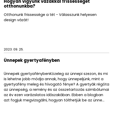
Hogyan vigyünk vázákkal frissességet
otthonunkba?
Otthonunk frissessége a tét - Válasszunk helyesen
design vázát!
2023. 09. 25.
Ünnepek gyertyafényben
Ünnepek gyertyafénybenKözeleg az ünnepi szezon, és mi
is lehetne jobb módja annak, hogy ünnepeljünk, mint a
gyertyafény meleg és hívogató fénye? A gyertyák régóta
az ünnepség, a remény és az összetartozás szimbólumai
az év ezen varázslatos időszakában. Ebben a blogban
azt fogjuk megvizsgálni, hogyan tölthetjük be az ünne...