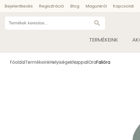
Bejelentkezés
Regisztráció
Blog
Magunkról
Kapcsolat
search
TERMÉKEINK
AK
Főoldal
Termékeink
Helyiségek
Nappali
Óra
Falióra