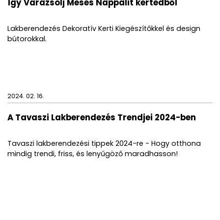
Így Varázsolj Mesés Nappalit kertedből
Lakberendezés Dekoratív Kerti Kiegészítőkkel és design
bútorokkal.
2024. 02. 16.
A Tavaszi Lakberendezés Trendjei 2024-ben
Tavaszi lakberendezési tippek 2024-re - Hogy otthona
mindig trendi, friss, és lenyűgöző maradhasson!