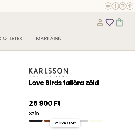
person_outline
favorite_outline
shopping_bag
 ÖTLETEK
MÁRKÁINK
Love Birds falióra zöld
25 900 Ft
Szín
Szürkészöld