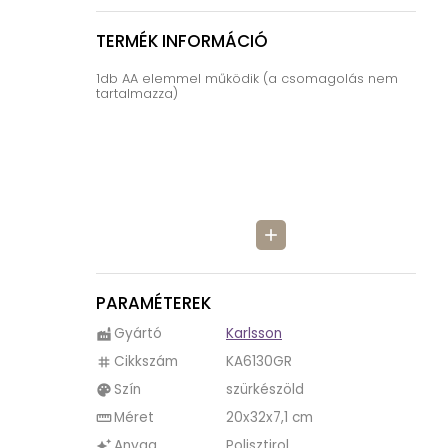
TERMÉK INFORMÁCIÓ
1db AA elemmel működik (a csomagolás nem
tartalmazza)
add
PARAMÉTEREK
Gyártó
Karlsson
factory
Cikkszám
KA6130GR
tag
Szín
szürkészöld
palette
Méret
20x32x7,1 cm
straighten
Anyag
Polisztirol
auto_awesome