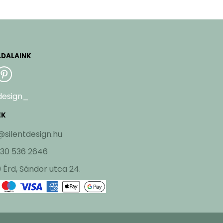
LDALAINK
design_
EK
@silentdesign.hu
 30 536 2646
 Érd, Sándor utca 24.