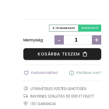
4-14 MUNKANAP
RENDELHETŐ
-
+
Mennyiség:
KOSÁRBA TESZEM
shopping_bag
favorite_border
info
Kedvencekhez
Kérdése van?
account_balance_wallet
UTÁNVÉTELES FIZETÉSI LEHETŐSÉG
local_shipping
INGYENES SZÁLLÍTÁS 50 000 FT FELETT
local_police
1 ÉV GARANCIA