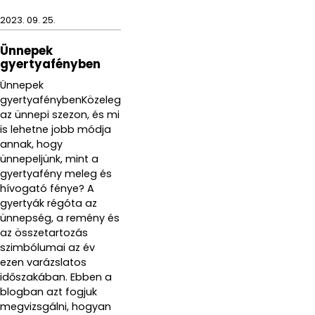
2023. 09. 25.
Ünnepek
gyertyafényben
Ünnepek
gyertyafénybenKözeleg
az ünnepi szezon, és mi
is lehetne jobb módja
annak, hogy
ünnepeljünk, mint a
gyertyafény meleg és
hívogató fénye? A
gyertyák régóta az
ünnepség, a remény és
az összetartozás
szimbólumai az év
ezen varázslatos
időszakában. Ebben a
blogban azt fogjuk
megvizsgálni, hogyan