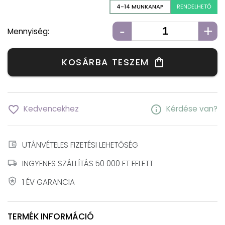
4-14 MUNKANAP
RENDELHETŐ
-
+
Mennyiség:
KOSÁRBA TESZEM
shopping_bag
favorite_border
info
Kedvencekhez
Kérdése van?
account_balance_wallet
UTÁNVÉTELES FIZETÉSI LEHETŐSÉG
local_shipping
INGYENES SZÁLLÍTÁS 50 000 FT FELETT
local_police
1 ÉV GARANCIA
TERMÉK INFORMÁCIÓ