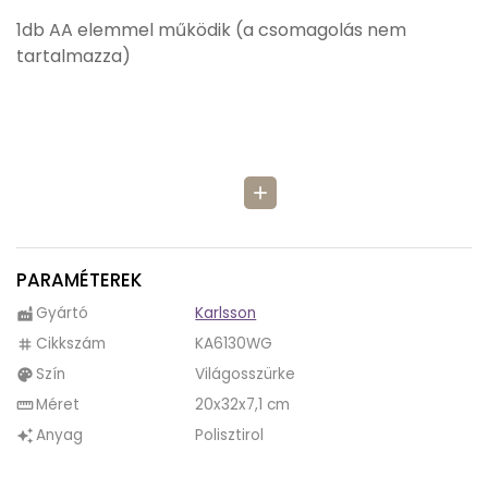
1db AA elemmel működik (a csomagolás nem
tartalmazza)
add
PARAMÉTEREK
Gyártó
Karlsson
factory
Cikkszám
KA6130WG
tag
Szín
Világosszürke
palette
Méret
20x32x7,1 cm
straighten
Anyag
Polisztirol
auto_awesome