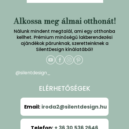
Alkossa meg álmai otthonát!
Nálunk mindent megtalál, ami egy otthonba
kellhet. Prémium minőségű lakberendezési
ajándékok párunknak, szeretteinknek a
SilentDesign kínálatából!
@silentdesign_
ELÉRHETŐSÉGEK
Email
:
iroda2@silentdesign.hu
Telefon
:
+ 36 30 536 2646