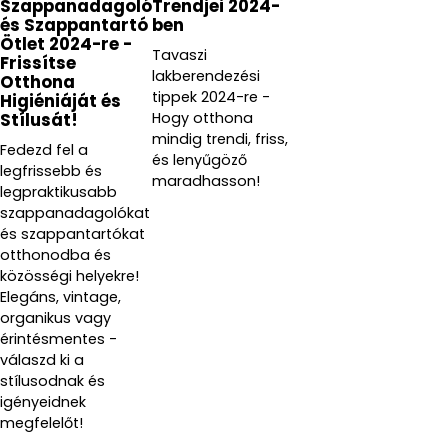
Szappanadagoló
Trendjei 2024-
és Szappantartó
ben
Ötlet 2024-re -
Tavaszi
Frissítse
lakberendezési
Otthona
tippek 2024-re -
Higiéniáját és
Hogy otthona
Stílusát!
mindig trendi, friss,
Fedezd fel a
és lenyűgöző
legfrissebb és
maradhasson!
legpraktikusabb
szappanadagolókat
és szappantartókat
otthonodba és
közösségi helyekre!
Elegáns, vintage,
organikus vagy
érintésmentes -
válaszd ki a
stílusodnak és
igényeidnek
megfelelőt!