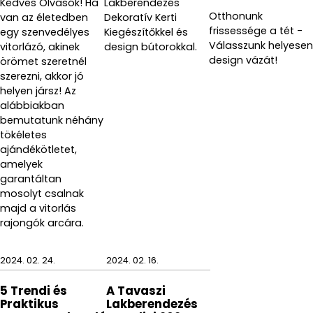
Kedves Olvasók! Ha
Lakberendezés
Otthonunk
van az életedben
Dekoratív Kerti
frissessége a tét -
egy szenvedélyes
Kiegészítőkkel és
Válasszunk helyesen
vitorlázó, akinek
design bútorokkal.
design vázát!
örömet szeretnél
szerezni, akkor jó
helyen jársz! Az
alábbiakban
bemutatunk néhány
tökéletes
ajándékötletet,
amelyek
garantáltan
mosolyt csalnak
majd a vitorlás
rajongók arcára.
2024. 02. 24.
2024. 02. 16.
5 Trendi és
A Tavaszi
Praktikus
Lakberendezés