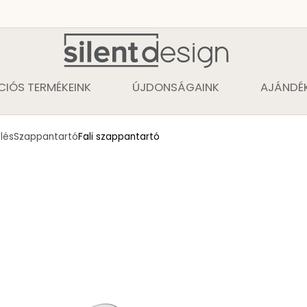
CIÓS TERMÉKEINK
ÚJDONSÁGAINK
AJÁNDÉK
lés
Szappantartó
Fali szappantartó