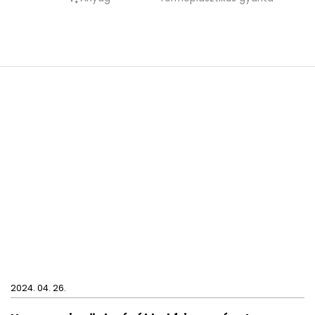
A JUNIOR termékcsalád, ahogy neve is mutatja
tökéletes választás, ha van egy kisebb gyerek a
háznál. Ezek a termekek biztos, hogy nem
rendelkeznek éles sarkokkal, aminek neki futva
bajuk eshetne.
2024. 04. 26.