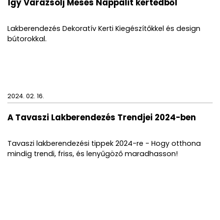
Így Varázsolj Mesés Nappalit kertedből
Lakberendezés Dekoratív Kerti Kiegészítőkkel és design
bútorokkal.
2024. 02. 16.
A Tavaszi Lakberendezés Trendjei 2024-ben
Tavaszi lakberendezési tippek 2024-re - Hogy otthona
mindig trendi, friss, és lenyűgöző maradhasson!