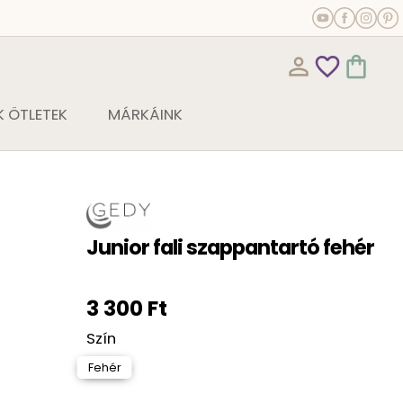
person_outline
favorite_outline
shopping_bag
 ÖTLETEK
MÁRKÁINK
Junior fali szappantartó fehér
3 300 Ft
Szín
Fehér