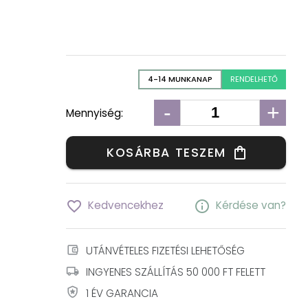
4-14 MUNKANAP
RENDELHETŐ
-
+
Mennyiség:
KOSÁRBA TESZEM
shopping_bag
favorite_border
info
Kedvencekhez
Kérdése van?
account_balance_wallet
UTÁNVÉTELES FIZETÉSI LEHETŐSÉG
local_shipping
INGYENES SZÁLLÍTÁS 50 000 FT FELETT
local_police
1 ÉV GARANCIA