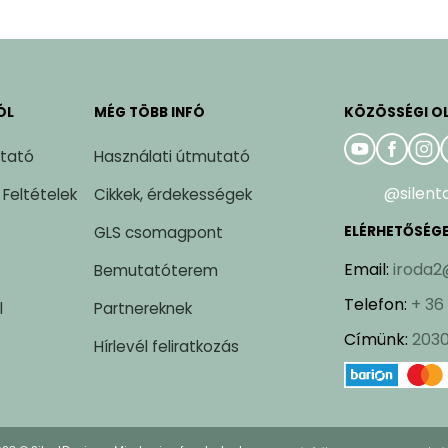
ÓL
MÉG TÖBB INFÓ
KÖZÖSSÉGI O
ztató
Használati útmutató
@silent
 Feltételek
Cikkek, érdekességek
GLS csomagpont
ELÉRHETŐSÉG
Email
:
iroda2
Bemutatóterem
Telefon
:
+ 36
l
Partnereknek
Címünk
:
2030
Hírlevél feliratkozás