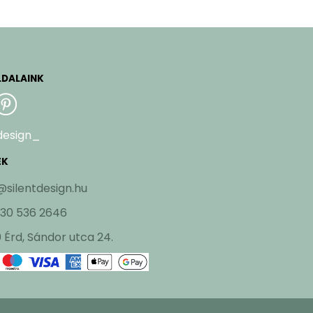
LDALAINK
design_
EK
@silentdesign.hu
 30 536 2646
 Érd, Sándor utca 24.