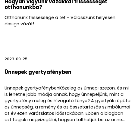
Hogyan vigyünk vázákkal frissességet
otthonunkba?
Otthonunk frissessége a tét - Válasszunk helyesen
design vázát!
2023. 09. 25.
Ünnepek gyertyafényben
Ünnepek gyertyafénybenKözeleg az ünnepi szezon, és mi
is lehetne jobb módja annak, hogy ünnepeljünk, mint a
gyertyafény meleg és hívogató fénye? A gyertyák régóta
az ünnepség, a remény és az összetartozás szimbólumai
az év ezen varázslatos időszakában. Ebben a blogban
azt fogjuk megvizsgálni, hogyan tölthetjük be az ünne...