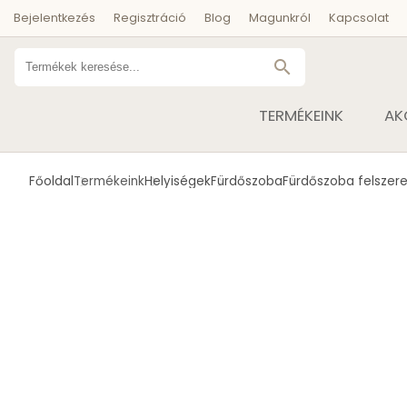
Bejelentkezés
Regisztráció
Blog
Magunkról
Kapcsolat
search
TERMÉKEINK
AK
Főoldal
Termékeink
Helyiségek
Fürdőszoba
Fürdőszoba felszere