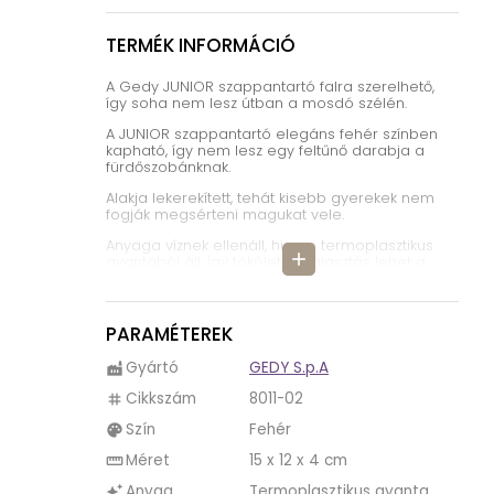
TERMÉK INFORMÁCIÓ
A Gedy JUNIOR szappantartó falra szerelhető,
így soha nem lesz útban a mosdó szélén.
A JUNIOR szappantartó elegáns fehér színben
kapható, így nem lesz egy feltűnő darabja a
fürdőszobánknak.
Alakja lekerekített, tehát kisebb gyerekek nem
fogják megsérteni magukat vele.
Anyaga víznek ellenáll, hiszen termoplasztikus
add
gyantából áll, így tökéletes választás lehet a
fürdőszobai vizes környezet közé.
A JUNIOR szappantartó pereme magas, így
tökéletesen bele fog illeni a szappan és nem
PARAMÉTEREK
fog kiesni.
Gyártó
GEDY S.p.A
factory
A JUNIOR szappantartó tisztítása egyszerű, elég
áttörölni egy vizes ronggyal.
Cikkszám
8011-02
tag
A JUNIOR termékcsalád minden darabja ilyen
Szín
Fehér
palette
fehér, lekerekített külsőben kapható. A
termékcsaládban találhatóak WC kefe tartók,
Méret
15 x 12 x 4 cm
straighten
törölközőtartók, akasztók és tükrök is.
Anyag
Termoplasztikus gyanta
auto_awesome