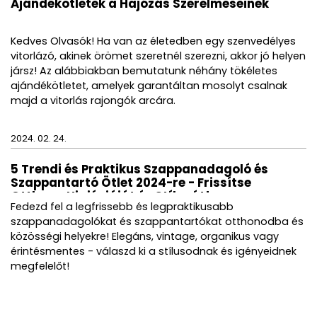
Ajándékötletek a Hajózás Szerelmeseinek
Kedves Olvasók! Ha van az életedben egy szenvedélyes
vitorlázó, akinek örömet szeretnél szerezni, akkor jó helyen
jársz! Az alábbiakban bemutatunk néhány tökéletes
ajándékötletet, amelyek garantáltan mosolyt csalnak
majd a vitorlás rajongók arcára.
2024. 02. 24.
5 Trendi és Praktikus Szappanadagoló és
Szappantartó Ötlet 2024-re - Frissítse
Otthona Higiéniáját és Stílusát!
Fedezd fel a legfrissebb és legpraktikusabb
szappanadagolókat és szappantartókat otthonodba és
közösségi helyekre! Elegáns, vintage, organikus vagy
érintésmentes - válaszd ki a stílusodnak és igényeidnek
megfelelőt!