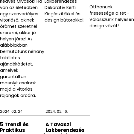
Kedves Olvasók! Ha
Lakberendezés
Otthonunk
van az életedben
Dekoratív Kerti
frissessége a tét -
egy szenvedélyes
Kiegészítőkkel és
Válasszunk helyesen
vitorlázó, akinek
design bútorokkal.
design vázát!
örömet szeretnél
szerezni, akkor jó
helyen jársz! Az
alábbiakban
bemutatunk néhány
tökéletes
ajándékötletet,
amelyek
garantáltan
mosolyt csalnak
majd a vitorlás
rajongók arcára.
2024. 02. 24.
2024. 02. 16.
5 Trendi és
A Tavaszi
Praktikus
Lakberendezés