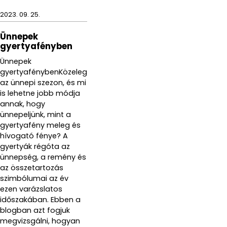
2023. 09. 25.
Ünnepek
gyertyafényben
Ünnepek
gyertyafénybenKözeleg
az ünnepi szezon, és mi
is lehetne jobb módja
annak, hogy
ünnepeljünk, mint a
gyertyafény meleg és
hívogató fénye? A
gyertyák régóta az
ünnepség, a remény és
az összetartozás
szimbólumai az év
ezen varázslatos
időszakában. Ebben a
blogban azt fogjuk
megvizsgálni, hogyan