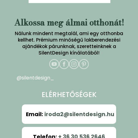
Alkossa meg álmai otthonát!
Nálunk mindent megtalál, ami egy otthonba
kellhet. Prémium minőségű lakberendezési
ajándékok párunknak, szeretteinknek a
SilentDesign kínálatából!
@silentdesign_
ELÉRHETŐSÉGEK
Email
:
iroda2@silentdesign.hu
Telefon
:
+ 36 30 536 2646