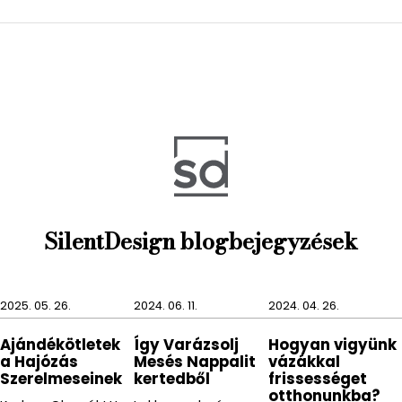
3db AAA elemmel működik (a csomag nem
tartalmazza).
SilentDesign blogbejegyzések
2025. 05. 26.
2024. 06. 11.
2024. 04. 26.
Ajándékötletek
Így Varázsolj
Hogyan vigyünk
a Hajózás
Mesés Nappalit
vázákkal
Szerelmeseinek
kertedből
frissességet
otthonunkba?