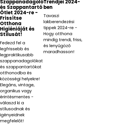
Szappanadagoló
Trendjei 2024-
és Szappantartó
ben
Ötlet 2024-re -
Tavaszi
Frissítse
lakberendezési
Otthona
tippek 2024-re -
Higiéniáját és
Hogy otthona
Stílusát!
mindig trendi, friss,
Fedezd fel a
és lenyűgöző
legfrissebb és
maradhasson!
legpraktikusabb
szappanadagolókat
és szappantartókat
otthonodba és
közösségi helyekre!
Elegáns, vintage,
organikus vagy
érintésmentes -
válaszd ki a
stílusodnak és
igényeidnek
megfelelőt!