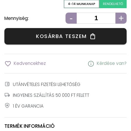
4-14 MUNKANAP
RENDELHETŐ
-
+
Mennyiség:
KOSÁRBA TESZEM
shopping_bag
favorite_border
info
Kedvencekhez
Kérdése van?
account_balance_wallet
UTÁNVÉTELES FIZETÉSI LEHETŐSÉG
local_shipping
INGYENES SZÁLLÍTÁS 50 000 FT FELETT
local_police
1 ÉV GARANCIA
TERMÉK INFORMÁCIÓ