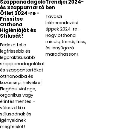
Szappanadagoló
Trendjei 2024-
és Szappantartó
ben
Ötlet 2024-re -
Tavaszi
Frissítse
lakberendezési
Otthona
tippek 2024-re -
Higiéniáját és
Hogy otthona
Stílusát!
mindig trendi, friss,
Fedezd fel a
és lenyűgöző
legfrissebb és
maradhasson!
legpraktikusabb
szappanadagolókat
és szappantartókat
otthonodba és
közösségi helyekre!
Elegáns, vintage,
organikus vagy
érintésmentes -
válaszd ki a
stílusodnak és
igényeidnek
megfelelőt!