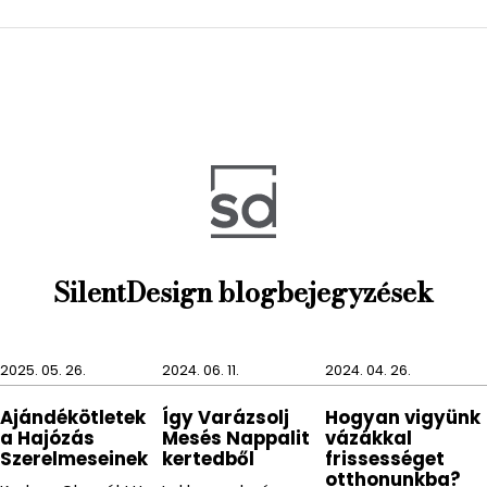
3db AAA elemmel működik (a csomag nem
tartalmazza).
SilentDesign blogbejegyzések
2025. 05. 26.
2024. 06. 11.
2024. 04. 26.
Ajándékötletek
Így Varázsolj
Hogyan vigyünk
a Hajózás
Mesés Nappalit
vázákkal
Szerelmeseinek
kertedből
frissességet
otthonunkba?