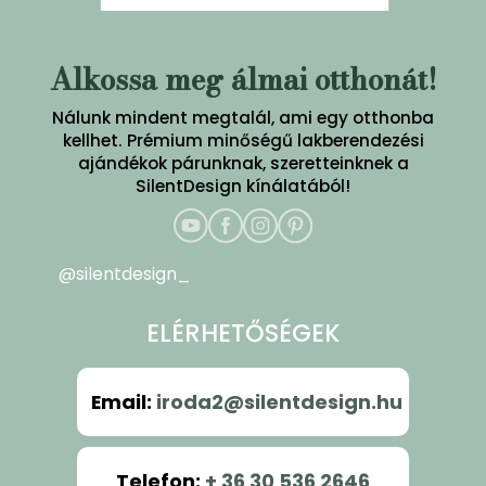
Alkossa meg álmai otthonát!
Nálunk mindent megtalál, ami egy otthonba
kellhet. Prémium minőségű lakberendezési
ajándékok párunknak, szeretteinknek a
SilentDesign kínálatából!
@silentdesign_
ELÉRHETŐSÉGEK
Email
:
iroda2@silentdesign.hu
Telefon
:
+ 36 30 536 2646