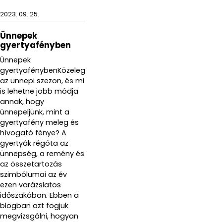
2023. 09. 25.
Ünnepek
gyertyafényben
Ünnepek
gyertyafénybenKözeleg
az ünnepi szezon, és mi
is lehetne jobb módja
annak, hogy
ünnepeljünk, mint a
gyertyafény meleg és
hívogató fénye? A
gyertyák régóta az
ünnepség, a remény és
az összetartozás
szimbólumai az év
ezen varázslatos
időszakában. Ebben a
blogban azt fogjuk
megvizsgálni, hogyan