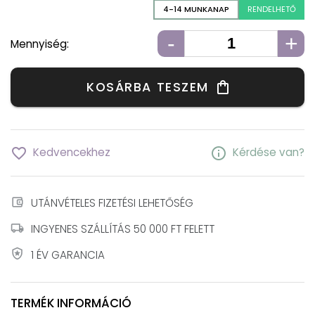
4-14 MUNKANAP
RENDELHETŐ
-
+
Mennyiség:
KOSÁRBA TESZEM
shopping_bag
favorite_border
info
Kedvencekhez
Kérdése van?
account_balance_wallet
UTÁNVÉTELES FIZETÉSI LEHETŐSÉG
local_shipping
INGYENES SZÁLLÍTÁS 50 000 FT FELETT
local_police
1 ÉV GARANCIA
TERMÉK INFORMÁCIÓ