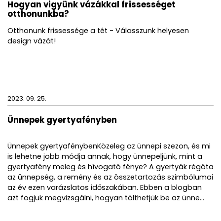
Hogyan vigyünk vázákkal frissességet
otthonunkba?
Otthonunk frissessége a tét - Válasszunk helyesen
design vázát!
2023. 09. 25.
Ünnepek gyertyafényben
Ünnepek gyertyafénybenKözeleg az ünnepi szezon, és mi
is lehetne jobb módja annak, hogy ünnepeljünk, mint a
gyertyafény meleg és hívogató fénye? A gyertyák régóta
az ünnepség, a remény és az összetartozás szimbólumai
az év ezen varázslatos időszakában. Ebben a blogban
azt fogjuk megvizsgálni, hogyan tölthetjük be az ünne...