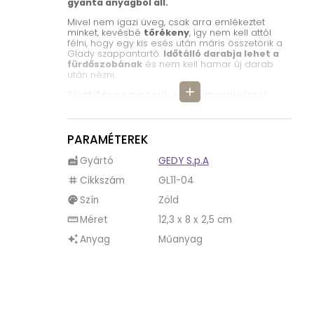
gyanta anyagból áll.
Mivel nem igazi üveg, csak arra emlékeztet
minket, kevésbé
törékeny
, így nem kell attól
félni, hogy egy kis esés után máris összetörik a
Glady szappantartó.
Időtálló darabja lehet a
fürdőszobának
és nem kell hamar új darab
után nézni.
add
Tisztítása egyszerű, elég kimosni vízzel
vagy áttörölni egy ronggyal.
A Glady szappantartó magasabb pereme
megakadályozza, hogy kiessen a szappan.
PARAMÉTEREK
Mélyebb közepébe tökéletesen beleillik a
szappan
.
Gyártó
GEDY S.p.A
factory
Felülete nem sima a Glady szappantartónak.
Cikkszám
GL11-04
tag
Kidomborodó csíkok díszítik
, így tapintása is
érdekes.
Szín
Zöld
palette
Áttetsző anyagával és csíkos megjelenésével
Méret
12,3 x 8 x 2,5 cm
straighten
eleganciát képvisel.
Anyag
Műanyag
auto_awesome
A Glady szappantartó
10 különböző színben
kapható
. A képen látható darab türkiz színben
pompázik.
A Glady termékcsaládban hat terméket találunk.
Az elengedhetetlen fürdőszobai kiegészítők
mellett (szappantartó, szappanadagoló,