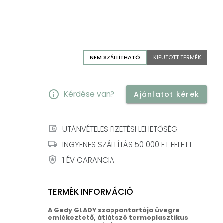
NEM SZÁLLÍTHATÓ
KIFUTOTT TERMÉK
info
Kérdése van?
Ajánlatot kérek
account_balance_wallet
UTÁNVÉTELES FIZETÉSI LEHETŐSÉG
local_shipping
INGYENES SZÁLLÍTÁS 50 000 FT FELETT
local_police
1 ÉV GARANCIA
TERMÉK INFORMÁCIÓ
A Gedy GLADY szappantartója üvegre
emlékeztető, átlátszó termoplasztikus