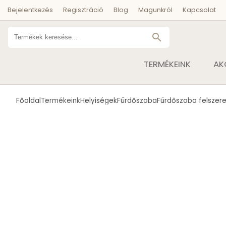
Bejelentkezés
Regisztráció
Blog
Magunkról
Kapcsolat
search
TERMÉKEINK
AK
Főoldal
Termékeink
Helyiségek
Fürdőszoba
Fürdőszoba felszere