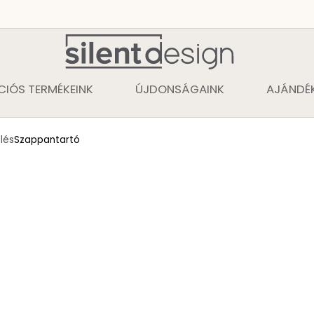
CIÓS TERMÉKEINK
ÚJDONSÁGAINK
AJÁNDÉK
lés
Szappantartó