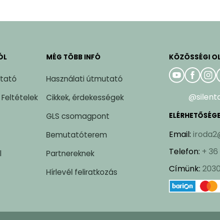
ÓL
MÉG TÖBB INFÓ
KÖZÖSSÉGI O
ztató
Használati útmutató
@silent
 Feltételek
Cikkek, érdekességek
GLS csomagpont
ELÉRHETŐSÉG
Email
:
iroda2
Bemutatóterem
Telefon
:
+ 36
l
Partnereknek
Címünk
:
2030
Hírlevél feliratkozás