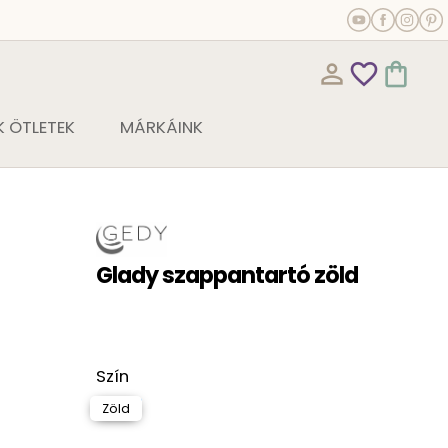
person_outline
favorite_outline
shopping_bag
 ÖTLETEK
MÁRKÁINK
Glady szappantartó zöld
Szín
Zöld