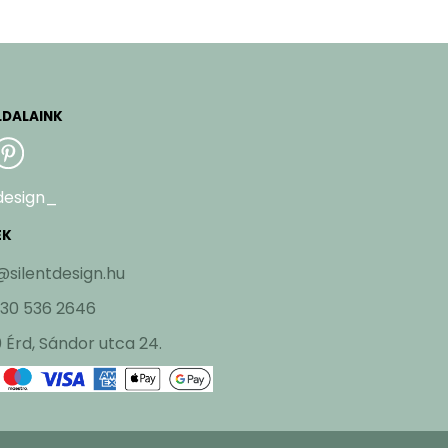
LDALAINK
design_
EK
@silentdesign.hu
 30 536 2646
 Érd, Sándor utca 24.