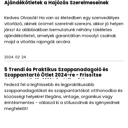
Ajándékötletek a Hajózás Szerelmeseinek
Kedves Olvasók! Ha van az életedben egy szenvedélyes
vitorlázó, akinek örömet szeretnél szerezni, akkor jó helyen
jársz! Az alábbiakban bemutatunk néhány tökéletes
ajándékötletet, amelyek garantáltan mosolyt csalnak
majd a vitorlás rajongók arcára.
2024. 02. 24.
5 Trendi és Praktikus Szappanadagoló és
Szappantartó Ötlet 2024-re - Frissítse
Otthona Higiéniáját és Stílusát!
Fedezd fel a legfrissebb és legpraktikusabb
szappanadagolókat és szappantartókat otthonodba és
közösségi helyekre! Elegáns, vintage, organikus vagy
érintésmentes - válaszd ki a stílusodnak és igényeidnek
megfelelőt!