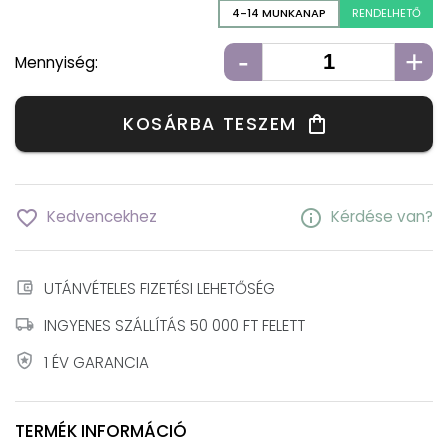
4-14 MUNKANAP
RENDELHETŐ
-
+
Mennyiség:
KOSÁRBA TESZEM
shopping_bag
favorite_border
info
Kedvencekhez
Kérdése van?
account_balance_wallet
UTÁNVÉTELES FIZETÉSI LEHETŐSÉG
local_shipping
INGYENES SZÁLLÍTÁS 50 000 FT FELETT
local_police
1 ÉV GARANCIA
TERMÉK INFORMÁCIÓ