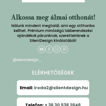
Alkossa meg álmai otthonát!
Nálunk mindent megtalál, ami egy otthonba
kellhet. Prémium minőségű lakberendezési
ajándékok párunknak, szeretteinknek a
SilentDesign kínálatából!
@silentdesign_
ELÉRHETŐSÉGEK
Email
:
iroda2@silentdesign.hu
Telefon
:
+ 36 30 536 2646