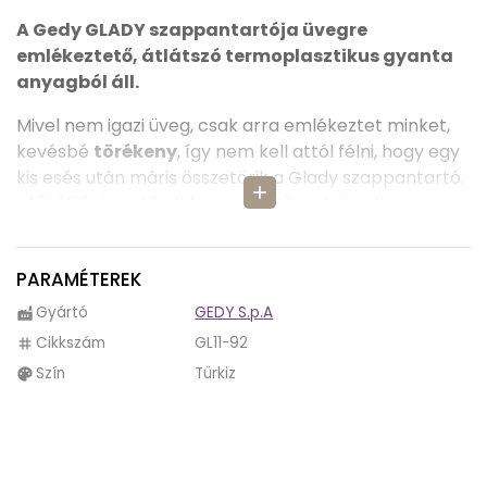
A Gedy GLADY szappantartója üvegre
emlékeztető, átlátszó termoplasztikus gyanta
anyagból áll.
Mivel nem igazi üveg, csak arra emlékeztet minket,
kevésbé
törékeny
, így nem kell attól félni, hogy egy
kis esés után máris összetörik a Glady szappantartó.
add
Időtálló darabja lehet a fürdőszobának
és nem
kell hamar új darab után nézni.
Tisztítása egyszerű, elég kimosni vízzel vagy
PARAMÉTEREK
áttörölni egy ronggyal.
Gyártó
GEDY S.p.A
factory
A Glady szappantartó magasabb pereme
Cikkszám
GL11-92
tag
megakadályozza, hogy kiessen a szappan.
Mélyebb
Szín
Türkiz
palette
közepébe tökéletesen beleillik a szappan
.
Felülete nem sima a Glady szappantartónak.
Kidomborodó csíkok díszítik
, így tapintása is