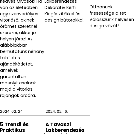
Kedves Olvasók! Ha
Lakberendezés
Otthonunk
van az életedben
Dekoratív Kerti
Szín: türkiz
frissessége a tét -
egy szenvedélyes
Kiegészítőkkel és
Válasszunk helyesen
vitorlázó, akinek
design bútorokkal.
Méret: 12,3 x 8 x 2,5 cm
design vázát!
örömet szeretnél
szerezni, akkor jó
Cikkszám: GL11-92
helyen jársz! Az
alábbiakban
Gyártó: Gedy S.p.A.
bemutatunk néhány
tökéletes
ajándékötletet,
amelyek
garantáltan
mosolyt csalnak
majd a vitorlás
rajongók arcára.
2024. 02. 24.
2024. 02. 16.
5 Trendi és
A Tavaszi
Praktikus
Lakberendezés