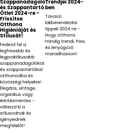
Szappanadagoló
Trendjei 2024-
és Szappantartó
ben
Ötlet 2024-re -
Tavaszi
Frissítse
lakberendezési
Otthona
tippek 2024-re -
Higiéniáját és
Hogy otthona
Stílusát!
mindig trendi, friss,
Fedezd fel a
és lenyűgöző
legfrissebb és
maradhasson!
legpraktikusabb
szappanadagolókat
és szappantartókat
otthonodba és
közösségi helyekre!
Elegáns, vintage,
organikus vagy
érintésmentes -
válaszd ki a
stílusodnak és
igényeidnek
megfelelőt!