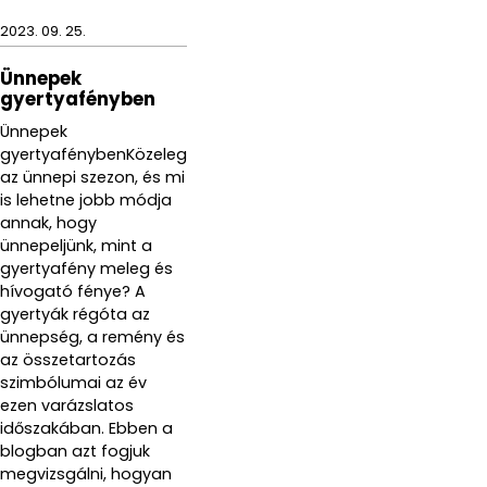
2023. 09. 25.
Ünnepek
gyertyafényben
Ünnepek
gyertyafénybenKözeleg
az ünnepi szezon, és mi
is lehetne jobb módja
annak, hogy
ünnepeljünk, mint a
gyertyafény meleg és
hívogató fénye? A
gyertyák régóta az
ünnepség, a remény és
az összetartozás
szimbólumai az év
ezen varázslatos
időszakában. Ebben a
blogban azt fogjuk
megvizsgálni, hogyan