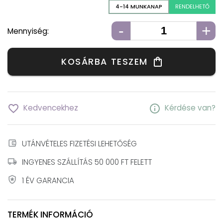
4-14 MUNKANAP
RENDELHETŐ
-
+
Mennyiség:
KOSÁRBA TESZEM
shopping_bag
favorite_border
info
Kedvencekhez
Kérdése van?
account_balance_wallet
UTÁNVÉTELES FIZETÉSI LEHETŐSÉG
local_shipping
INGYENES SZÁLLÍTÁS 50 000 FT FELETT
local_police
1 ÉV GARANCIA
TERMÉK INFORMÁCIÓ