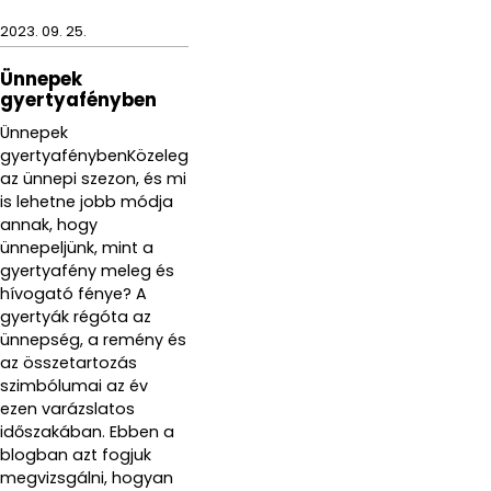
2023. 09. 25.
Ünnepek
gyertyafényben
Ünnepek
gyertyafénybenKözeleg
az ünnepi szezon, és mi
is lehetne jobb módja
annak, hogy
ünnepeljünk, mint a
gyertyafény meleg és
hívogató fénye? A
gyertyák régóta az
ünnepség, a remény és
az összetartozás
szimbólumai az év
ezen varázslatos
időszakában. Ebben a
blogban azt fogjuk
megvizsgálni, hogyan