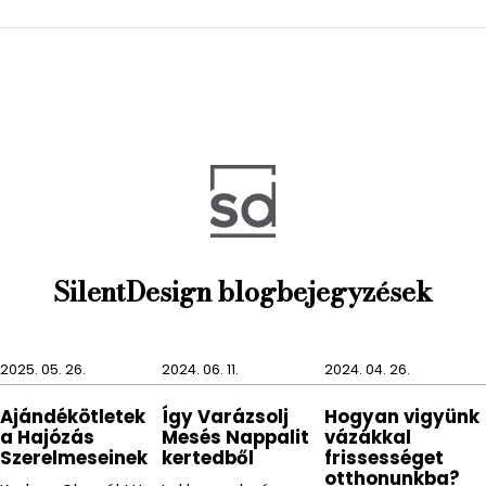
tökéletesek lehetnek.
Anyaga puha pamut a FRINO törölközőnek, így egy
élvezet lesz beletörölközni és nemcsak hasznos.
A színeket akár variálhatjuk is és egyszer többféle
FRINO törölközőt is kiakaszthatunk, hogy ne csak
hasznosak, de dekoratívak is legyenek.
Természetesen a méretei között is lehet variálni.
SilentDesign blogbejegyzések
2025. 05. 26.
2024. 06. 11.
2024. 04. 26.
Ajándékötletek
Így Varázsolj
Hogyan vigyünk
a Hajózás
Mesés Nappalit
vázákkal
Szerelmeseinek
kertedből
frissességet
otthonunkba?