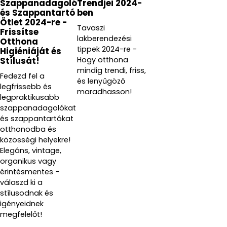
Szappanadagoló
Trendjei 2024-
és Szappantartó
ben
Ötlet 2024-re -
Tavaszi
Frissítse
lakberendezési
Otthona
tippek 2024-re -
Higiéniáját és
Hogy otthona
Stílusát!
mindig trendi, friss,
Fedezd fel a
és lenyűgöző
legfrissebb és
maradhasson!
legpraktikusabb
szappanadagolókat
és szappantartókat
otthonodba és
közösségi helyekre!
Elegáns, vintage,
organikus vagy
érintésmentes -
válaszd ki a
stílusodnak és
igényeidnek
megfelelőt!