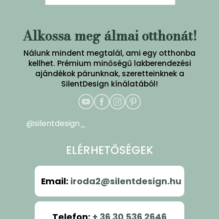
Alkossa meg álmai otthonát!
Nálunk mindent megtalál, ami egy otthonba
kellhet. Prémium minőségű lakberendezési
ajándékok párunknak, szeretteinknek a
SilentDesign kínálatából!
@silentdesign_
ELÉRHETŐSÉGEK
Email
:
iroda2@silentdesign.hu
Telefon
:
+ 36 30 536 2646