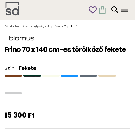
favorite_outline
shopping_bag
search
menu
Főoldal
Termékeink
Helyiségek
Fürdőszoba
Törölköző
Frino 70 x 140 cm-es törölköző fekete
Szín:
Fekete
15 300 Ft