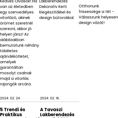
Kedves Olvasók! Ha
Lakberendezés
Otthonunk
van az életedben
Dekoratív Kerti
frissessége a tét -
egy szenvedélyes
Kiegészítőkkel és
Válasszunk helyesen
vitorlázó, akinek
design bútorokkal.
design vázát!
örömet szeretnél
szerezni, akkor jó
helyen jársz! Az
alábbiakban
bemutatunk néhány
tökéletes
ajándékötletet,
amelyek
garantáltan
mosolyt csalnak
majd a vitorlás
rajongók arcára.
2024. 02. 24.
2024. 02. 16.
5 Trendi és
A Tavaszi
Praktikus
Lakberendezés