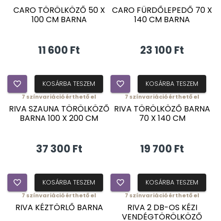
CARO TÖRÖLKÖZŐ 50 X
CARO FÜRDŐLEPEDŐ 70 X
100 CM BARNA
140 CM BARNA
11 600 Ft
23 100 Ft
favorite_border
KOSÁRBA TESZEM
favorite_border
KOSÁRBA TESZEM
7
színvariáció érthető el
7
színvariáció érthető el
RIVA SZAUNA TÖRÖLKÖZŐ
RIVA TÖRÖLKÖZŐ BARNA
BARNA 100 X 200 CM
70 X 140 CM
37 300 Ft
19 700 Ft
favorite_border
KOSÁRBA TESZEM
favorite_border
KOSÁRBA TESZEM
7
színvariáció érthető el
7
színvariáció érthető el
RIVA KÉZTÖRLŐ BARNA
RIVA 2 DB-OS KÉZI
VENDÉGTÖRÖLKÖZŐ