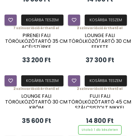
favorite_border
KOSÁRBA TESZEM
favorite_border
KOSÁRBA TESZEM
7
színvariáció érthető el
2
színvariáció érthető el
PIRENEI FALI
LOUNGE FALI
TÖRÖLKÖZŐTARTÓ 35 CM
TÖRÖLKÖZŐTARTÓ 30 CM
ACÉLSZÜRKE
FEKETE
33 200 Ft
37 300 Ft
favorite_border
KOSÁRBA TESZEM
favorite_border
KOSÁRBA TESZEM
2
színvariáció érthető el
2
színvariáció érthető el
LOUNGE FALI
FUJI FALI
TÖRÖLKÖZŐTARTÓ 30 CM
TÖRÖLKÖZŐTARTÓ 45 CM
KRÓM
SZÁLCSISZOLT NIKKEL
35 600 Ft
14 800 Ft
Utolsó 1 db készleten