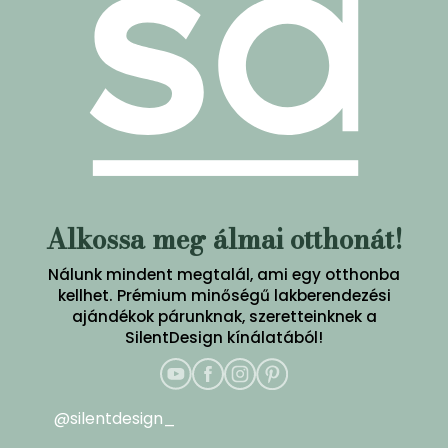
Alkossa meg álmai otthonát!
Nálunk mindent megtalál, ami egy otthonba
kellhet. Prémium minőségű lakberendezési
ajándékok párunknak, szeretteinknek a
SilentDesign kínálatából!
@silentdesign_