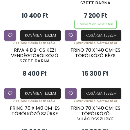
SZETT BARNA
10 400 Ft
7 200 Ft
Utolsó 2 db készleten
favorite_border
KOSÁRBA TESZEM
favorite_border
KOSÁRBA TESZEM
7
színvariáció érthető el
7
színvariáció érthető el
RIVA 4 DB-OS KÉZI
FRINO 70 X 140 CM-ES
VENDÉGTÖRÖLKÖZŐ
TÖRÖLKÖZŐ BÉZS
SZETT BARNA
8 400 Ft
15 300 Ft
favorite_border
KOSÁRBA TESZEM
favorite_border
KOSÁRBA TESZEM
7
színvariáció érthető el
7
színvariáció érthető el
FRINO 70 X 140 CM-ES
FRINO 70 X 140 CM-ES
TÖRÖLKÖZŐ SZÜRKE
TÖRÖLKÖZŐ
VILÁGOSSZÜRKE