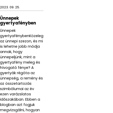
2023. 09. 25.
Ünnepek
gyertyafényben
Ünnepek
gyertyafénybenKözeleg
az ünnepi szezon, és mi
is lehetne jobb módja
annak, hogy
ünnepeljünk, mint a
gyertyafény meleg és
hívogató fénye? A
gyertyák régóta az
ünnepség, a remény és
az összetartozás
szimbólumai az év
ezen varázslatos
időszakában. Ebben a
blogban azt fogjuk
megvizsgálni, hogyan