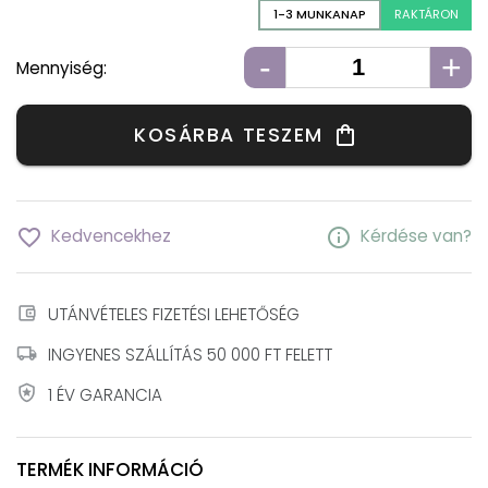
1-3 MUNKANAP
RAKTÁRON
-
+
Mennyiség:
KOSÁRBA TESZEM
shopping_bag
favorite_border
info
Kedvencekhez
Kérdése van?
account_balance_wallet
UTÁNVÉTELES FIZETÉSI LEHETŐSÉG
local_shipping
INGYENES SZÁLLÍTÁS 50 000 FT FELETT
local_police
1 ÉV GARANCIA
TERMÉK INFORMÁCIÓ