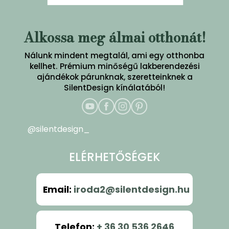
Alkossa meg álmai otthonát!
Nálunk mindent megtalál, ami egy otthonba
kellhet. Prémium minőségű lakberendezési
ajándékok párunknak, szeretteinknek a
SilentDesign kínálatából!
@silentdesign_
ELÉRHETŐSÉGEK
Email
:
iroda2@silentdesign.hu
Telefon
:
+ 36 30 536 2646