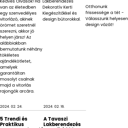
Kedves Olvasók! Ha
Lakberendezés
Otthonunk
van az életedben
Dekoratív Kerti
1. a divatos hátteret
frissessége a tét -
egy szenvedélyes
Kiegészítőkkel és
Válasszunk helyesen
2. érzelmek megjelenítését
vitorlázó, akinek
design bútorokkal.
design vázát!
örömet szeretnél
3. mindezt az öko fenntarthatóság jegyében
szerezni, akkor jó
helyen jársz! Az
alábbiakban
Tisztítási tippek:
bemutatunk néhány
tökéletes
Használjon puha törlőkendőt üvegtisztító szerekkel
ajándékötletet,
(feltéve, hogy azok nem tartalmaznak alkoholos
amelyek
garantáltan
vagy súroló hatású anyagokat).
mosolyt csalnak
majd a vitorlás
Az enyhe karcolások folyékony fényezőanyaggal és
rajongók arcára.
puha mikroszálas kendővel eltávolíthatók.
2024. 02. 24.
2024. 02. 16.
5 Trendi és
A Tavaszi
Praktikus
Lakberendezés