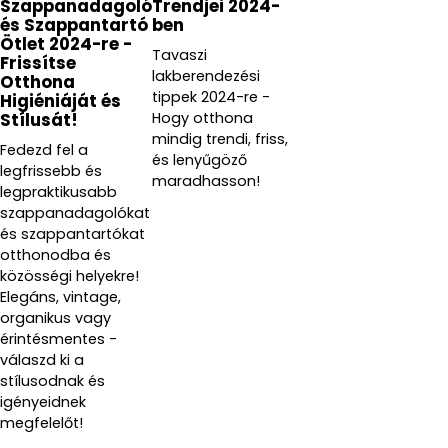
Szappanadagoló
Trendjei 2024-
és Szappantartó
ben
Ötlet 2024-re -
Tavaszi
Frissítse
lakberendezési
Otthona
tippek 2024-re -
Higiéniáját és
Hogy otthona
Stílusát!
mindig trendi, friss,
Fedezd fel a
és lenyűgöző
legfrissebb és
maradhasson!
legpraktikusabb
szappanadagolókat
és szappantartókat
otthonodba és
közösségi helyekre!
Elegáns, vintage,
organikus vagy
érintésmentes -
válaszd ki a
stílusodnak és
igényeidnek
megfelelőt!