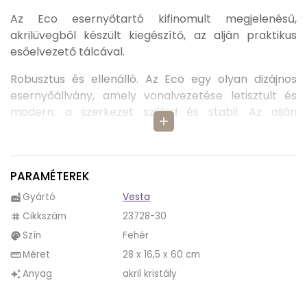
Az Eco esernyőtartó kifinomult megjelenésű,
akrilüvegből készült kiegészítő, az alján praktikus
esőelvezető tálcával.
Robusztus és ellenálló. Az Eco egy olyan dizájnos
esernyőállvány, amely vonalvezetése letisztult és
modern; a szerkezet szilárd és stabil. Az alján
add
felszerelt fém csepegtető tálca forgatható, így
könnyen üríthető a víz.
Tágas mérete lehetővé teszi a nagy esernyők
PARAMÉTEREK
tökéletes rendben tartását akár otthon, akár az
Gyártó
Vesta
factory
irodában.
Cikkszám
23728-30
tag
Száraz padló esős napokon is! Az Eco ideális
Szín
Fehér
palette
esernyőtartó, mely ötvözi a funkcionalitást és a
Méret
28 x 16,5 x 60 cm
straighten
praktikumot, mindezt kellő eleganciával, mely
Anyag
akril kristály
auto_awesome
garantáltan eredeti megjelenést kölcsönöz a
bejáratnak.