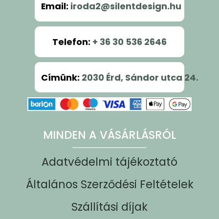
Email
:
iroda2@silentdesign.hu
Telefon
:
+ 36 30 536 2646
Címünk
:
2030 Érd, Sándor utca 24.
MINDEN A VÁSÁRLÁSRÓL
Adatvédelmi tájékoztató
Általános Szerződési Feltételek
Szállítási díjak