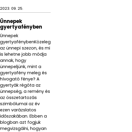
2023. 09. 25.
Ünnepek
gyertyafényben
Ünnepek
gyertyafénybenKözeleg
az ünnepi szezon, és mi
is lehetne jobb módja
annak, hogy
ünnepeljünk, mint a
gyertyafény meleg és
hívogató fénye? A
gyertyák régóta az
ünnepség, a remény és
az összetartozás
szimbólumai az év
ezen varázslatos
időszakában. Ebben a
blogban azt fogjuk
megvizsgálni, hogyan