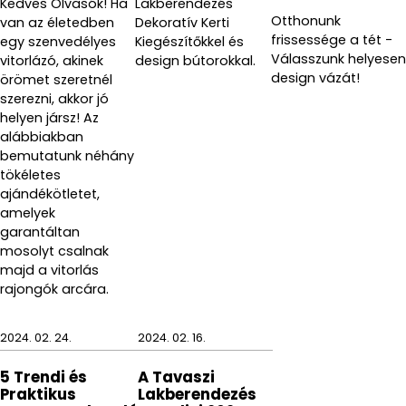
Kedves Olvasók! Ha
Lakberendezés
Otthonunk
van az életedben
Dekoratív Kerti
frissessége a tét -
egy szenvedélyes
Kiegészítőkkel és
Válasszunk helyesen
vitorlázó, akinek
design bútorokkal.
design vázát!
örömet szeretnél
szerezni, akkor jó
helyen jársz! Az
alábbiakban
bemutatunk néhány
tökéletes
ajándékötletet,
amelyek
garantáltan
mosolyt csalnak
majd a vitorlás
rajongók arcára.
2024. 02. 24.
2024. 02. 16.
5 Trendi és
A Tavaszi
Praktikus
Lakberendezés