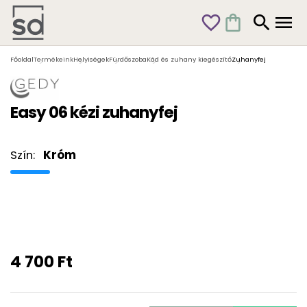
favorite_outline
shopping_bag
search
menu
Főoldal
Termékeink
Helyiségek
Fürdőszoba
Kád és zuhany kiegészítő
Zuhanyfej
Easy 06 kézi zuhanyfej
Szín:
Króm
4 700 Ft