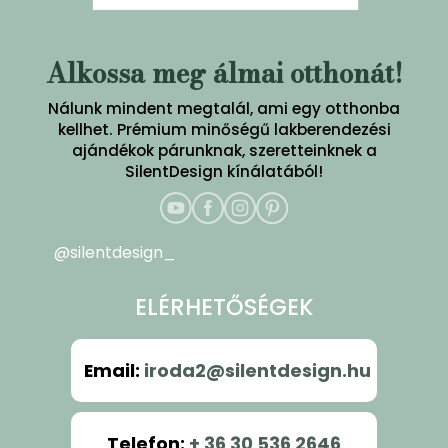
Alkossa meg álmai otthonát!
Nálunk mindent megtalál, ami egy otthonba
kellhet. Prémium minőségű lakberendezési
ajándékok párunknak, szeretteinknek a
SilentDesign kínálatából!
@silentdesign_
ELÉRHETŐSÉGEK
Email
:
iroda2@silentdesign.hu
Telefon
:
+ 36 30 536 2646