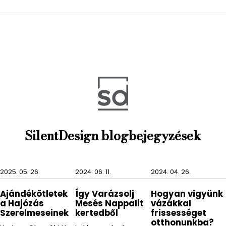
hogy
víztakarékos a használata
, így még a
környezetet is védjük, hiszen nem fog feleslegesen
több víz folyni belőle.
Garancia
is jár a zuhanyfejhez, ami
12 hónap
.
Anyag: ABS
Szín: króm
Méret: 8 x 4 x 20 cm
SilentDesign blogbejegyzések
Cikkszám: SDGYHS10006
Gyártó: GEDY S.p.A
2025. 05. 26.
2024. 06. 11.
2024. 04. 26.
Ajándékötletek
Így Varázsolj
Hogyan vigyünk
a Hajózás
Mesés Nappalit
vázákkal
Szerelmeseinek
kertedből
frissességet
otthonunkba?