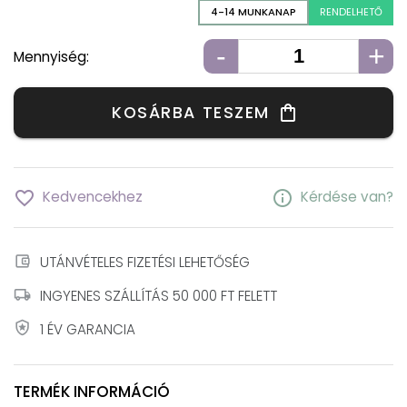
4-14 MUNKANAP
RENDELHETŐ
-
+
Mennyiség:
KOSÁRBA TESZEM
shopping_bag
favorite_border
info
Kedvencekhez
Kérdése van?
account_balance_wallet
UTÁNVÉTELES FIZETÉSI LEHETŐSÉG
local_shipping
INGYENES SZÁLLÍTÁS 50 000 FT FELETT
local_police
1 ÉV GARANCIA
TERMÉK INFORMÁCIÓ