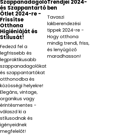
Szappanadagoló
Trendjei 2024-
és Szappantartó
ben
Ötlet 2024-re -
Tavaszi
Frissítse
lakberendezési
Otthona
tippek 2024-re -
Higiéniáját és
Hogy otthona
Stílusát!
mindig trendi, friss,
Fedezd fel a
és lenyűgöző
legfrissebb és
maradhasson!
legpraktikusabb
szappanadagolókat
és szappantartókat
otthonodba és
közösségi helyekre!
Elegáns, vintage,
organikus vagy
érintésmentes -
válaszd ki a
stílusodnak és
igényeidnek
megfelelőt!