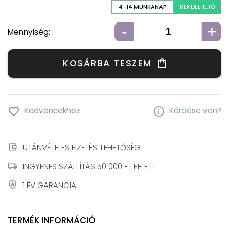
4-14 MUNKANAP
RENDELHETŐ
-
+
Mennyiség:
KOSÁRBA TESZEM
shopping_bag
favorite_border
info
Kedvencekhez
Kérdése van?
account_balance_wallet
UTÁNVÉTELES FIZETÉSI LEHETŐSÉG
local_shipping
INGYENES SZÁLLÍTÁS 50 000 FT FELETT
local_police
1 ÉV GARANCIA
TERMÉK INFORMÁCIÓ