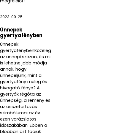
megfelelőt!
2023. 09. 25.
Ünnepek
gyertyafényben
Ünnepek
gyertyafénybenKözeleg
az ünnepi szezon, és mi
is lehetne jobb módja
annak, hogy
ünnepeljünk, mint a
gyertyafény meleg és
hívogató fénye? A
gyertyák régóta az
ünnepség, a remény és
az összetartozás
szimbólumai az év
ezen varázslatos
időszakában. Ebben a
blogban azt fogjuk