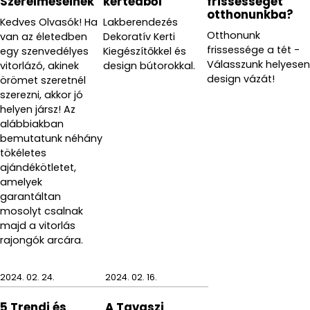
Szerelmeseinek
kertedből
frissességet
felszíne megsérülhet.
otthonunkba?
Kedves Olvasók! Ha
Lakberendezés
Otthonunk
van az életedben
Dekoratív Kerti
frissessége a tét -
egy szenvedélyes
Kiegészítőkkel és
Válasszunk helyesen
vitorlázó, akinek
design bútorokkal.
design vázát!
örömet szeretnél
szerezni, akkor jó
helyen jársz! Az
alábbiakban
bemutatunk néhány
tökéletes
ajándékötletet,
amelyek
garantáltan
mosolyt csalnak
majd a vitorlás
rajongók arcára.
2024. 02. 24.
2024. 02. 16.
5 Trendi és
A Tavaszi