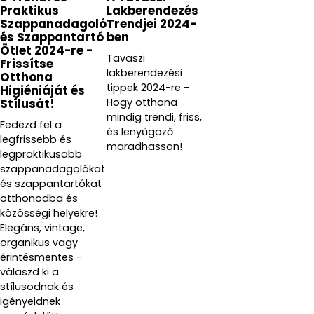
Praktikus
Lakberendezés
Szappanadagoló
Trendjei 2024-
és Szappantartó
ben
Ötlet 2024-re -
Tavaszi
Frissítse
lakberendezési
Otthona
tippek 2024-re -
Higiéniáját és
Hogy otthona
Stílusát!
mindig trendi, friss,
Fedezd fel a
és lenyűgöző
legfrissebb és
maradhasson!
legpraktikusabb
szappanadagolókat
és szappantartókat
otthonodba és
közösségi helyekre!
Elegáns, vintage,
organikus vagy
érintésmentes -
válaszd ki a
stílusodnak és
igényeidnek