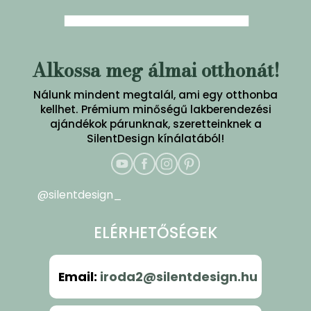
Alkossa meg álmai otthonát!
Nálunk mindent megtalál, ami egy otthonba
kellhet. Prémium minőségű lakberendezési
ajándékok párunknak, szeretteinknek a
SilentDesign kínálatából!
@silentdesign_
ELÉRHETŐSÉGEK
Email
:
iroda2@silentdesign.hu