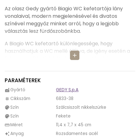
Az olasz Gedy gyártó Biagio WC kefetartója lány
vonalaival, modern megjelenésével és divatos
színével meggyőz minket arról, hogy a legjobb
választás lesz fürdőszobánkba.
A Biagio WC kefetartó különlegessége, hogy
használhatjuk a WC mellé állítva, de igény esetén a
add
falra is rögzíthetjük kétoldali ragasztóval, így
könnyedén fel tudunk mosni alatta úgy, hogy közben
nem fúrjuk meg a csempét.
PARAMÉTEREK
A tervező két divatos szín, a szárcsiszolt nikkel és a
Gyártó
GEDY S.p.A
factory
fekete és króm kombinációjával hozta létre a Biagio
Cikkszám
6833-38
tag
WC kefét, melytől nagyon különleges lett. Mindkét
Szín
Szálcsiszolt nikkelszürke
palette
szín az eleganciát, az stílust és időtlenséget sugallja,
mely külön-külön is, de így együtt méginkább
Szín
Fekete
palette
beleilleszthetőek a modern, minimalista és
Méret
11,4 x 7,7 x 45 cm
straighten
indusztriális belsőépítészeti stílusba, melyeket
Anyag
Rozsdamentes acél
auto_awesome
alkalmazhatunk otthonunkba és irodánkba is.