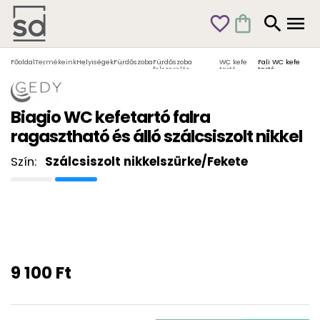
favorite_outline
shopping_bag
search
menu
Főoldal
Termékeink
Helyiségek
Fürdőszoba
Fürdőszoba
WC kefe
Fali WC kefe
felszerelés
tartó
tartó
Biagio WC kefetartó falra
ragasztható és álló szálcsiszolt nikkel
Szín:
Szálcsiszolt nikkelszürke/Fekete
9 100 Ft