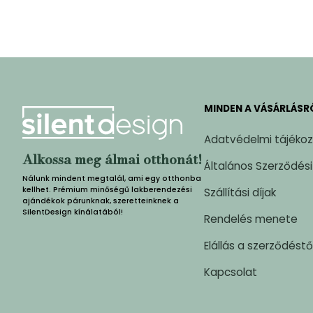
MINDEN A VÁSÁRLÁSR
Adatvédelmi tájéko
Alkossa meg álmai otthonát!
Általános Szerződési
Nálunk mindent megtalál, ami egy otthonba
kellhet. Prémium minőségű lakberendezési
Szállítási díjak
ajándékok párunknak, szeretteinknek a
SilentDesign kínálatából!
Rendelés menete
Elállás a szerződéstő
Kapcsolat