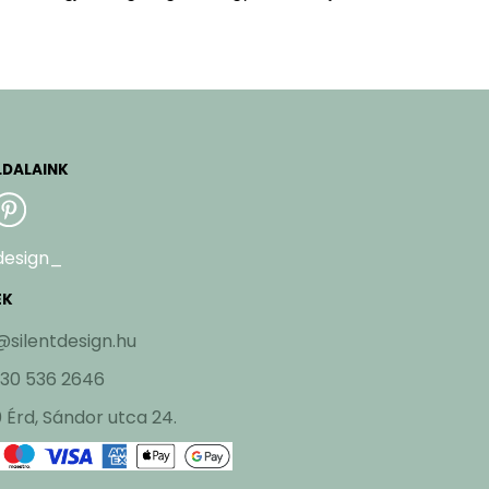
LDALAINK
design_
EK
@silentdesign.hu
 30 536 2646
 Érd, Sándor utca 24.