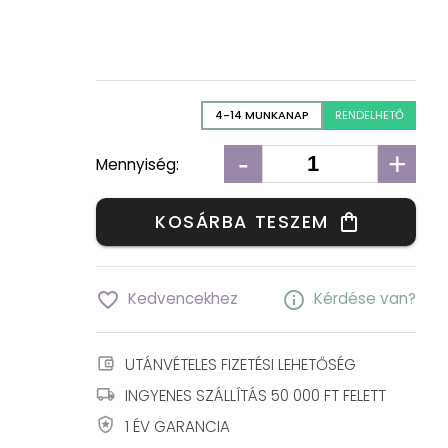
4-14 MUNKANAP
RENDELHETŐ
-
+
Mennyiség:
KOSÁRBA TESZEM
shopping_bag
favorite_border
info
Kedvencekhez
Kérdése van?
account_balance_wallet
UTÁNVÉTELES FIZETÉSI LEHETŐSÉG
local_shipping
INGYENES SZÁLLÍTÁS 50 000 FT FELETT
local_police
1 ÉV GARANCIA