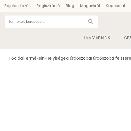
Bejelentkezés
Regisztráció
Blog
Magunkról
Kapcsolat
search
TERMÉKEINK
AK
Főoldal
Termékeink
Helyiségek
Fürdőszoba
Fürdőszoba felszere