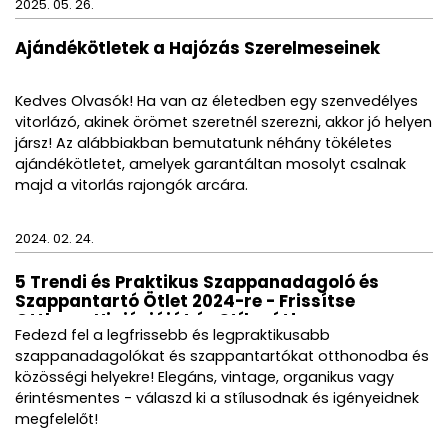
2025. 05. 26.
Ajándékötletek a Hajózás Szerelmeseinek
Kedves Olvasók! Ha van az életedben egy szenvedélyes
vitorlázó, akinek örömet szeretnél szerezni, akkor jó helyen
jársz! Az alábbiakban bemutatunk néhány tökéletes
ajándékötletet, amelyek garantáltan mosolyt csalnak
majd a vitorlás rajongók arcára.
2024. 02. 24.
5 Trendi és Praktikus Szappanadagoló és
Szappantartó Ötlet 2024-re - Frissítse
Otthona Higiéniáját és Stílusát!
Fedezd fel a legfrissebb és legpraktikusabb
szappanadagolókat és szappantartókat otthonodba és
közösségi helyekre! Elegáns, vintage, organikus vagy
érintésmentes - válaszd ki a stílusodnak és igényeidnek
megfelelőt!