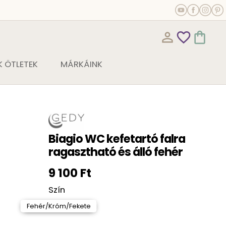
person_outline
favorite_outline
shopping_bag
 ÖTLETEK
MÁRKÁINK
Biagio WC kefetartó falra
ragasztható és álló fehér
9 100 Ft
Szín
Fehér/Króm/Fekete