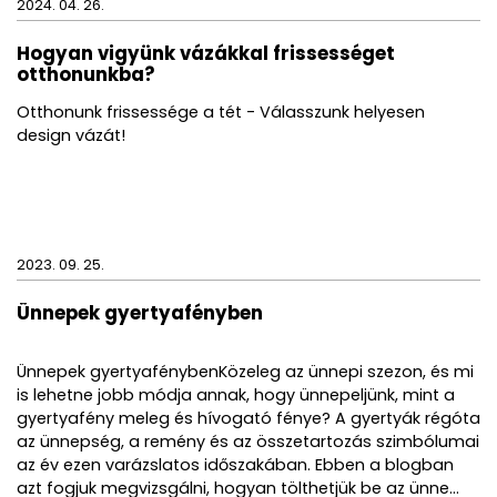
2024. 04. 26.
Hogyan vigyünk vázákkal frissességet
otthonunkba?
Otthonunk frissessége a tét - Válasszunk helyesen
design vázát!
2023. 09. 25.
Ünnepek gyertyafényben
Ünnepek gyertyafénybenKözeleg az ünnepi szezon, és mi
is lehetne jobb módja annak, hogy ünnepeljünk, mint a
gyertyafény meleg és hívogató fénye? A gyertyák régóta
az ünnepség, a remény és az összetartozás szimbólumai
az év ezen varázslatos időszakában. Ebben a blogban
azt fogjuk megvizsgálni, hogyan tölthetjük be az ünne...