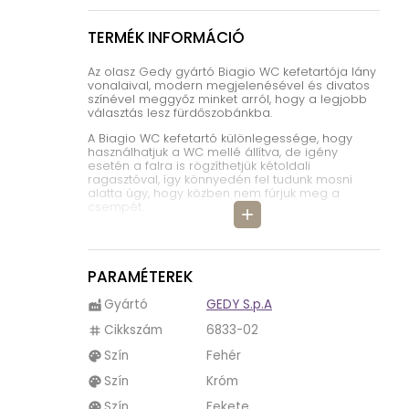
TERMÉK INFORMÁCIÓ
Az olasz Gedy gyártó Biagio WC kefetartója lány
vonalaival, modern megjelenésével és divatos
színével meggyőz minket arról, hogy a legjobb
választás lesz fürdőszobánkba.
A Biagio WC kefetartó különlegessége, hogy
használhatjuk a WC mellé állítva, de igény
esetén a falra is rögzíthetjük kétoldali
ragasztóval, így könnyedén fel tudunk mosni
alatta úgy, hogy közben nem fúrjuk meg a
csempét.
add
A tervező három divatos szín, a fehér, a fekete
és króm kombinációjával hozta létre a Biagio
WC kefét, melytől nagyon különleges lett. A fehér
szín dominál a WC kefetartóban, mely
PARAMÉTEREK
eleganciát kölcsönöz fürdőszobánknak, hiszen a
fehér szín használata mind otthoni, mind pedig
Gyártó
GEDY S.p.A
factory
irodai környezetben divatos, időtálló. A fehér
fürdőszobai kiegészítők könnyen kombinálható
Cikkszám
6833-02
tag
más színekkel és anyagokkal, nagyon széles a
Szín
Fehér
felhasználási területe egyszerűségének
palette
köszönhetően. Ezt a fehér eleganciát
Szín
Króm
palette
bolondította meg alulról és felülről a fekete
színnel, melybe a króm egy kis játékosságot vitt
Szín
Fekete
palette