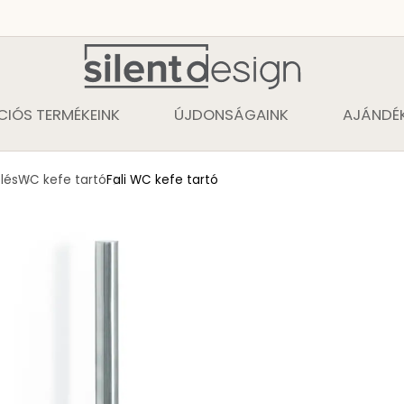
CIÓS TERMÉKEINK
ÚJDONSÁGAINK
AJÁNDÉK
lés
WC kefe tartó
Fali WC kefe tartó