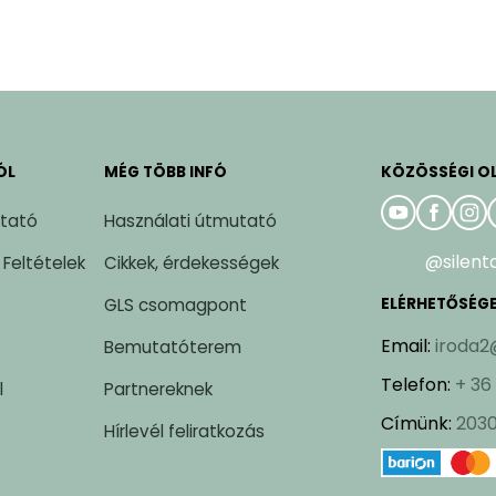
ÓL
MÉG TÖBB INFÓ
KÖZÖSSÉGI O
ztató
Használati útmutató
@silent
 Feltételek
Cikkek, érdekességek
GLS csomagpont
ELÉRHETŐSÉG
Email
:
iroda2
Bemutatóterem
Telefon
:
+ 36
l
Partnereknek
Címünk
:
2030
Hírlevél feliratkozás