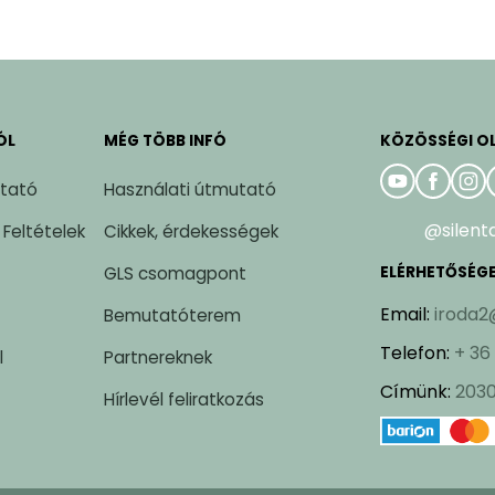
ÓL
MÉG TÖBB INFÓ
KÖZÖSSÉGI O
ztató
Használati útmutató
@silent
 Feltételek
Cikkek, érdekességek
GLS csomagpont
ELÉRHETŐSÉG
Email
:
iroda2
Bemutatóterem
Telefon
:
+ 36
l
Partnereknek
Címünk
:
2030
Hírlevél feliratkozás