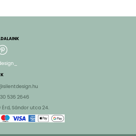
LDALAINK
design_
EK
@silentdesign.hu
 30 536 2646
 Érd, Sándor utca 24.