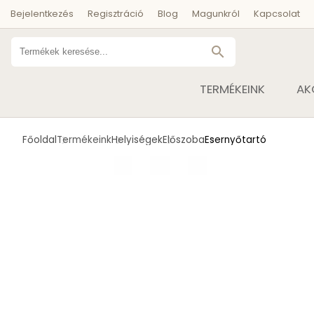
Bejelentkezés
Regisztráció
Blog
Magunkról
Kapcsolat
search
TERMÉKEINK
AK
Főoldal
Termékeink
Helyiségek
Előszoba
Esernyőtartó