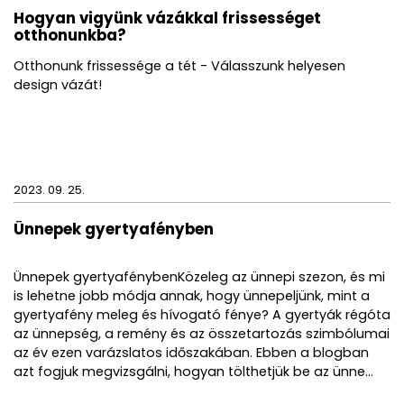
Hogyan vigyünk vázákkal frissességet
otthonunkba?
Otthonunk frissessége a tét - Válasszunk helyesen
design vázát!
2023. 09. 25.
Ünnepek gyertyafényben
Ünnepek gyertyafénybenKözeleg az ünnepi szezon, és mi
is lehetne jobb módja annak, hogy ünnepeljünk, mint a
gyertyafény meleg és hívogató fénye? A gyertyák régóta
az ünnepség, a remény és az összetartozás szimbólumai
az év ezen varázslatos időszakában. Ebben a blogban
azt fogjuk megvizsgálni, hogyan tölthetjük be az ünne...