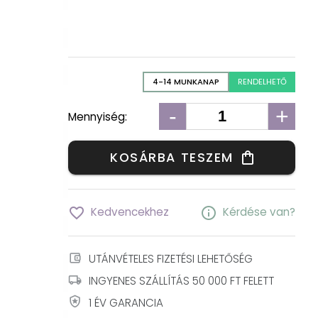
4-14 MUNKANAP
RENDELHETŐ
-
+
Mennyiség:
KOSÁRBA TESZEM
shopping_bag
favorite_border
info
Kedvencekhez
Kérdése van?
account_balance_wallet
UTÁNVÉTELES FIZETÉSI LEHETŐSÉG
local_shipping
INGYENES SZÁLLÍTÁS 50 000 FT FELETT
local_police
1 ÉV GARANCIA