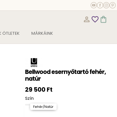
person_outline
favorite_outline
shopping_bag
 ÖTLETEK
MÁRKÁINK
Bellwood esernyőtartó fehér,
natúr
29 500 Ft
Szín
Fehér/Natúr