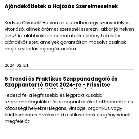
Ajándékötletek a Hajózás Szerelmeseinek
Kedves Olvasók! Ha van az életedben egy szenvedélyes
vitorlázó, akinek örömet szeretnél szerezni, akkor jó helyen
jársz! Az alábbiakban bemutatunk néhány tökéletes
ajándékötletet, amelyek garantáltan mosolyt csalnak
majd a vitorlás rajongók arcára.
2024. 02. 24.
5 Trendi és Praktikus Szappanadagoló és
Szappantartó Ötlet 2024-re - Frissítse
Otthona Higiéniáját és Stílusát!
Fedezd fel a legfrissebb és legpraktikusabb
szappanadagolókat és szappantartókat otthonodba és
közösségi helyekre! Elegáns, vintage, organikus vagy
érintésmentes - válaszd ki a stílusodnak és igényeidnek
megfelelőt!