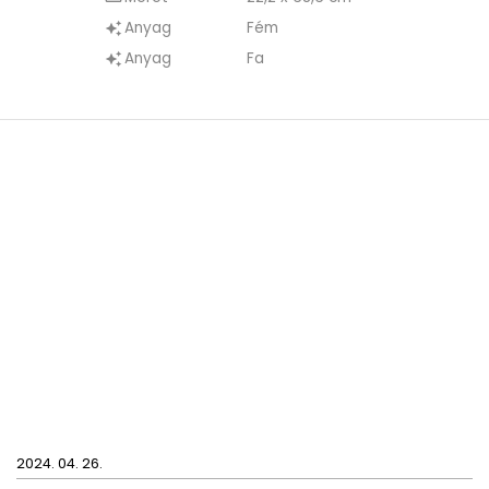
esernyőnek ad helyet.
Anyag
Fém
auto_awesome
Anyag
Fa
auto_awesome
2024. 04. 26.