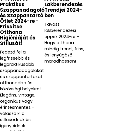
Praktikus
Lakberendezés
Szappanadagoló
Trendjei 2024-
és Szappantartó
ben
Ötlet 2024-re -
Tavaszi
Frissítse
lakberendezési
Otthona
tippek 2024-re -
Higiéniáját és
Hogy otthona
Stílusát!
mindig trendi, friss,
Fedezd fel a
és lenyűgöző
legfrissebb és
maradhasson!
legpraktikusabb
szappanadagolókat
és szappantartókat
otthonodba és
közösségi helyekre!
Elegáns, vintage,
organikus vagy
érintésmentes -
válaszd ki a
stílusodnak és
igényeidnek