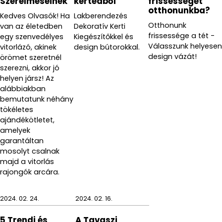
Szerelmeseinek
kertedből
frissességet
otthonunkba?
Kedves Olvasók! Ha
Lakberendezés
Otthonunk
van az életedben
Dekoratív Kerti
frissessége a tét -
egy szenvedélyes
Kiegészítőkkel és
Válasszunk helyesen
vitorlázó, akinek
design bútorokkal.
design vázát!
örömet szeretnél
szerezni, akkor jó
helyen jársz! Az
alábbiakban
bemutatunk néhány
tökéletes
ajándékötletet,
amelyek
garantáltan
mosolyt csalnak
majd a vitorlás
rajongók arcára.
2024. 02. 24.
2024. 02. 16.
5 Trendi és
A Tavaszi