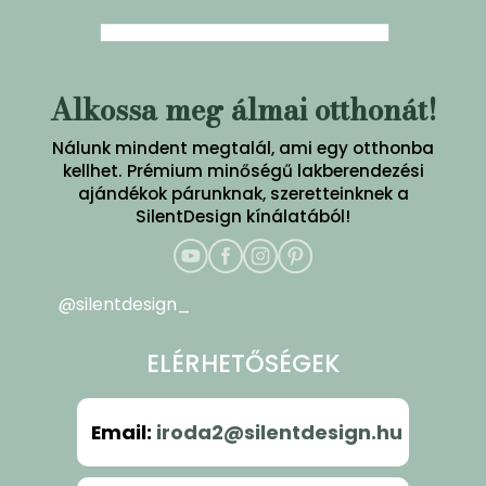
Alkossa meg álmai otthonát!
Nálunk mindent megtalál, ami egy otthonba
kellhet. Prémium minőségű lakberendezési
ajándékok párunknak, szeretteinknek a
SilentDesign kínálatából!
@silentdesign_
ELÉRHETŐSÉGEK
Email
:
iroda2@silentdesign.hu