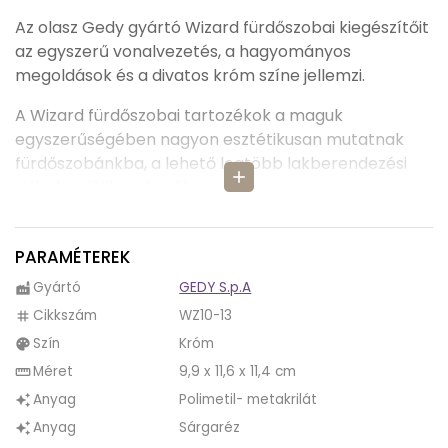
Az olasz Gedy gyártó Wizard fürdőszobai kiegészítőit
az egyszerű vonalvezetés, a hagyományos
megoldások és a divatos króm színe jellemzi.
A Wizard fürdőszobai tartozékok a maguk
egyszerűségében nagyon esztétikusan mutatnak
fürdőszobánkba, a lehető legtöbb lakberendezési
add
stílusba jól illeszthetők.
A Wizard fürdőszobai kiegészítőknél a gyártó játszik
a kerek és szögletes formák megjelenítésével, és
PARAMÉTEREK
ettől lesz különleges a Wizard megjelenése.
Gyártó
GEDY S.p.A
factory
A Wizard fali fogkefetartó anyaga magas minőségű
Cikkszám
WZ10-13
tag
sárgarézből és akrill üvegből készül, mely garantálja
Szín
Króm
palette
a termék tartósságát.
Méret
9,9 x 11,6 x 11,4 cm
straighten
Anyag
Polimetil- metakrilát
auto_awesome
A Wizard fali fogmosópohár ragasztással rögzíthető,
így nem kell megfúrni a csempét, ezért viszonylag
Anyag
Sárgaréz
auto_awesome