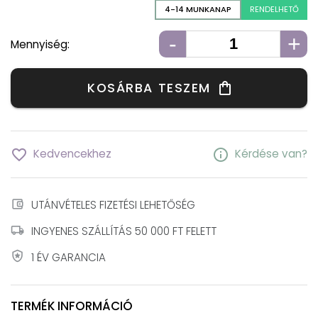
4-14 MUNKANAP
RENDELHETŐ
-
+
Mennyiség:
KOSÁRBA TESZEM
shopping_bag
favorite_border
info
Kedvencekhez
Kérdése van?
account_balance_wallet
UTÁNVÉTELES FIZETÉSI LEHETŐSÉG
local_shipping
INGYENES SZÁLLÍTÁS 50 000 FT FELETT
local_police
1 ÉV GARANCIA
TERMÉK INFORMÁCIÓ