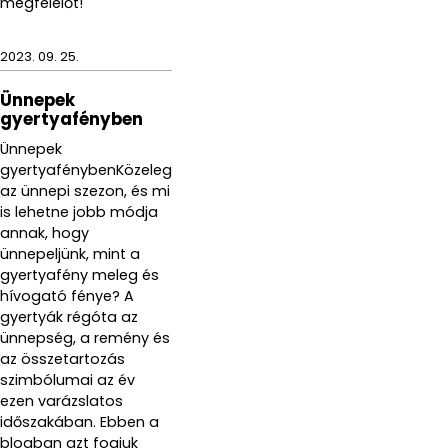
megfelelőt!
2023. 09. 25.
Ünnepek
gyertyafényben
Ünnepek
gyertyafénybenKözeleg
az ünnepi szezon, és mi
is lehetne jobb módja
annak, hogy
ünnepeljünk, mint a
gyertyafény meleg és
hívogató fénye? A
gyertyák régóta az
ünnepség, a remény és
az összetartozás
szimbólumai az év
ezen varázslatos
időszakában. Ebben a
blogban azt fogjuk