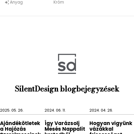
egyszerűen telepíthető kétoldalú ragasztóval. A
Anyag
Króm
auto_awesome
termék maximális terhelhetősége 3 kg.
Fontos hogy a termék állagának megőrzése
érdekében a tisztításkor ne használjunk savas és
maró hatású tisztítószereket.
SilentDesign blogbejegyzések
2025. 05. 26.
2024. 06. 11.
2024. 04. 26.
Ajándékötletek
Így Varázsolj
Hogyan vigyünk
a Hajózás
Mesés Nappalit
vázákkal