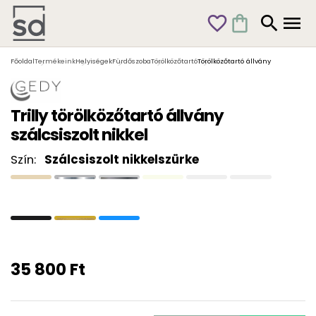
favorite_outline
shopping_bag
search
menu
Főoldal
Termékeink
Helyiségek
Fürdőszoba
Törölközőtartó
Törölközőtartó állvány
Trilly törölközőtartó állvány
szálcsiszolt nikkel
Szín:
Szálcsiszolt nikkelszürke
35 800 Ft