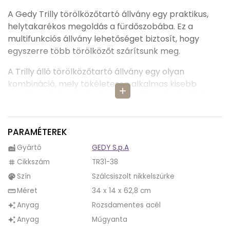
A Gedy Trilly törölközőtartó állvány egy praktikus,
helytakarékos megoldás a fürdőszobába. Ez a
multifunkciós állvány lehetőséget biztosít, hogy
egyszerre több törölközőt szárítsunk meg.
A Trilly álló törölközőtartó állvány egy olyan
kombináció, mely tökéletesen alkalmas kisebb
add
terekbe, ahol számít a helytakarékosság. Az állvány
szabadon álló, ami azt jelenti, hogy nem igényel falra
szerelést, így bárhol elhelyezhető a fürdőszobába és
PARAMÉTEREK
igény esetén egy mozdulattal áthelyezhető.
Gyártó
GEDY S.p.A
factory
A Trilly állvány kialakítása masszív és stabil
Cikkszám
TR31-38
tag
kialakítású, mely biztonságosan használható anélkül,
Szín
Szálcsiszolt nikkelszürke
palette
hogy felborulna.
Méret
34 x 14 x 62,8 cm
straighten
Ebben az esztétikusan megtervezett állványba a
Anyag
Rozsdamentes acél
auto_awesome
gyártó az elegáns, szárcsiszolt nikkel színt álmodta
Anyag
Műgyanta
auto_awesome
meg. Az ilyen szárcsiszolt nikkel felületek mindig