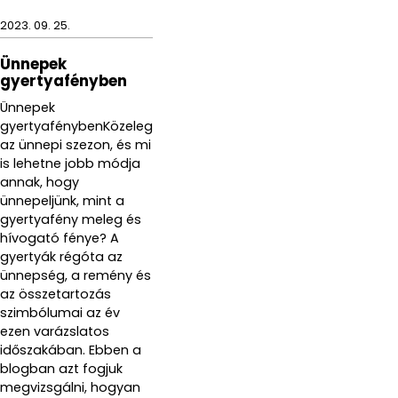
2023. 09. 25.
Ünnepek
gyertyafényben
Ünnepek
gyertyafénybenKözeleg
az ünnepi szezon, és mi
is lehetne jobb módja
annak, hogy
ünnepeljünk, mint a
gyertyafény meleg és
hívogató fénye? A
gyertyák régóta az
ünnepség, a remény és
az összetartozás
szimbólumai az év
ezen varázslatos
időszakában. Ebben a
blogban azt fogjuk
megvizsgálni, hogyan