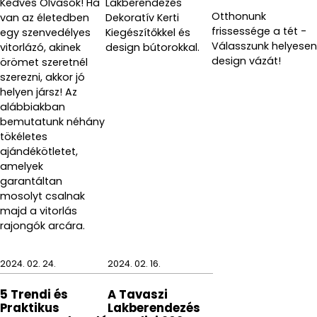
Kedves Olvasók! Ha
Lakberendezés
Otthonunk
van az életedben
Dekoratív Kerti
frissessége a tét -
egy szenvedélyes
Kiegészítőkkel és
Válasszunk helyesen
vitorlázó, akinek
design bútorokkal.
design vázát!
örömet szeretnél
szerezni, akkor jó
helyen jársz! Az
alábbiakban
bemutatunk néhány
tökéletes
ajándékötletet,
amelyek
garantáltan
mosolyt csalnak
majd a vitorlás
rajongók arcára.
2024. 02. 24.
2024. 02. 16.
5 Trendi és
A Tavaszi
Praktikus
Lakberendezés