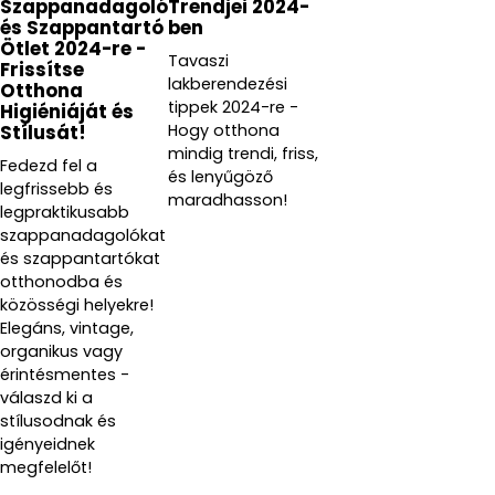
Szappanadagoló
Trendjei 2024-
és Szappantartó
ben
Ötlet 2024-re -
Tavaszi
Frissítse
lakberendezési
Otthona
tippek 2024-re -
Higiéniáját és
Hogy otthona
Stílusát!
mindig trendi, friss,
Fedezd fel a
és lenyűgöző
legfrissebb és
maradhasson!
legpraktikusabb
szappanadagolókat
és szappantartókat
otthonodba és
közösségi helyekre!
Elegáns, vintage,
organikus vagy
érintésmentes -
válaszd ki a
stílusodnak és
igényeidnek
megfelelőt!