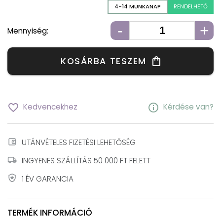
4-14 MUNKANAP
RENDELHETŐ
-
+
Mennyiség:
KOSÁRBA TESZEM
shopping_bag
favorite_border
info
Kedvencekhez
Kérdése van?
account_balance_wallet
UTÁNVÉTELES FIZETÉSI LEHETŐSÉG
local_shipping
INGYENES SZÁLLÍTÁS 50 000 FT FELETT
local_police
1 ÉV GARANCIA
TERMÉK INFORMÁCIÓ