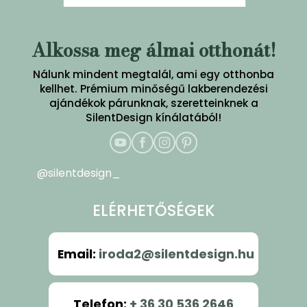
Alkossa meg álmai otthonát!
Nálunk mindent megtalál, ami egy otthonba
kellhet. Prémium minőségű lakberendezési
ajándékok párunknak, szeretteinknek a
SilentDesign kínálatából!
@silentdesign_
ELÉRHETŐSÉGEK
Email
:
iroda2@silentdesign.hu
Telefon
:
+ 36 30 536 2646