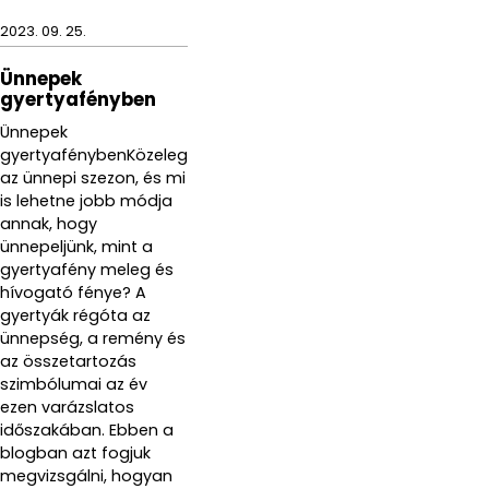
2023. 09. 25.
Ünnepek
gyertyafényben
Ünnepek
gyertyafénybenKözeleg
az ünnepi szezon, és mi
is lehetne jobb módja
annak, hogy
ünnepeljünk, mint a
gyertyafény meleg és
hívogató fénye? A
gyertyák régóta az
ünnepség, a remény és
az összetartozás
szimbólumai az év
ezen varázslatos
időszakában. Ebben a
blogban azt fogjuk
megvizsgálni, hogyan