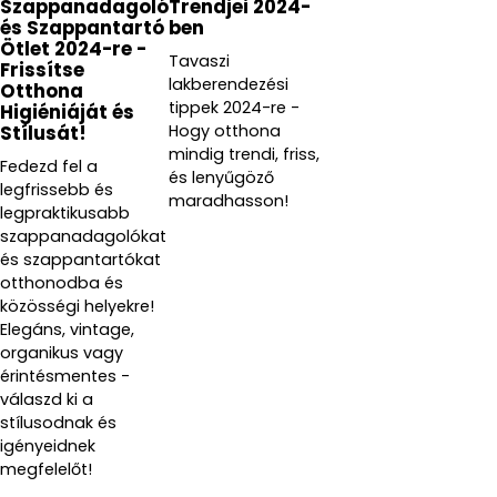
Szappanadagoló
Trendjei 2024-
és Szappantartó
ben
Ötlet 2024-re -
Tavaszi
Frissítse
lakberendezési
Otthona
tippek 2024-re -
Higiéniáját és
Hogy otthona
Stílusát!
mindig trendi, friss,
Fedezd fel a
és lenyűgöző
legfrissebb és
maradhasson!
legpraktikusabb
szappanadagolókat
és szappantartókat
otthonodba és
közösségi helyekre!
Elegáns, vintage,
organikus vagy
érintésmentes -
válaszd ki a
stílusodnak és
igényeidnek
megfelelőt!