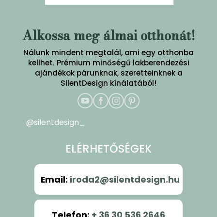
Alkossa meg álmai otthonát!
Nálunk mindent megtalál, ami egy otthonba
kellhet. Prémium minőségű lakberendezési
ajándékok párunknak, szeretteinknek a
SilentDesign kínálatából!
@silentdesign_
ELÉRHETŐSÉGEK
Email
:
iroda2@silentdesign.hu
Telefon
:
+ 36 30 536 2646