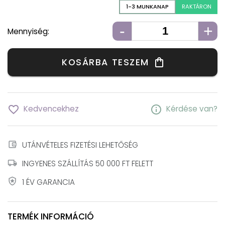
1-3 MUNKANAP
RAKTÁRON
-
+
Mennyiség:
KOSÁRBA TESZEM
shopping_bag
favorite_border
info
Kedvencekhez
Kérdése van?
account_balance_wallet
UTÁNVÉTELES FIZETÉSI LEHETŐSÉG
local_shipping
INGYENES SZÁLLÍTÁS 50 000 FT FELETT
local_police
1 ÉV GARANCIA
TERMÉK INFORMÁCIÓ