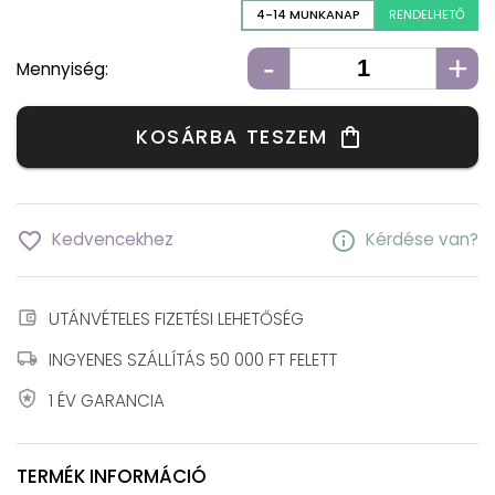
4-14 MUNKANAP
RENDELHETŐ
-
+
Mennyiség:
KOSÁRBA TESZEM
shopping_bag
favorite_border
info
Kedvencekhez
Kérdése van?
account_balance_wallet
UTÁNVÉTELES FIZETÉSI LEHETŐSÉG
local_shipping
INGYENES SZÁLLÍTÁS 50 000 FT FELETT
local_police
1 ÉV GARANCIA
TERMÉK INFORMÁCIÓ