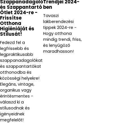
Szappanadagoló
Trendjei 2024-
és Szappantartó
ben
Ötlet 2024-re -
Tavaszi
Frissítse
lakberendezési
Otthona
tippek 2024-re -
Higiéniáját és
Hogy otthona
Stílusát!
mindig trendi, friss,
Fedezd fel a
és lenyűgöző
legfrissebb és
maradhasson!
legpraktikusabb
szappanadagolókat
és szappantartókat
otthonodba és
közösségi helyekre!
Elegáns, vintage,
organikus vagy
érintésmentes -
válaszd ki a
stílusodnak és
igényeidnek
megfelelőt!