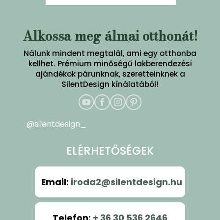
Alkossa meg álmai otthonát!
Nálunk mindent megtalál, ami egy otthonba
kellhet. Prémium minőségű lakberendezési
ajándékok párunknak, szeretteinknek a
SilentDesign kínálatából!
@silentdesign_
ELÉRHETŐSÉGEK
Email
:
iroda2@silentdesign.hu
Telefon
:
+ 36 30 536 2646