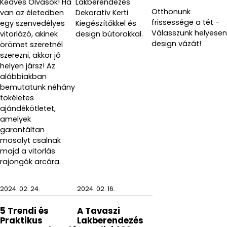
Kedves Olvasók! Ha
Lakberendezés
Otthonunk
van az életedben
Dekoratív Kerti
frissessége a tét -
egy szenvedélyes
Kiegészítőkkel és
Válasszunk helyesen
vitorlázó, akinek
design bútorokkal.
design vázát!
örömet szeretnél
szerezni, akkor jó
helyen jársz! Az
alábbiakban
bemutatunk néhány
tökéletes
ajándékötletet,
amelyek
garantáltan
mosolyt csalnak
majd a vitorlás
rajongók arcára.
2024. 02. 24.
2024. 02. 16.
5 Trendi és
A Tavaszi
Praktikus
Lakberendezés