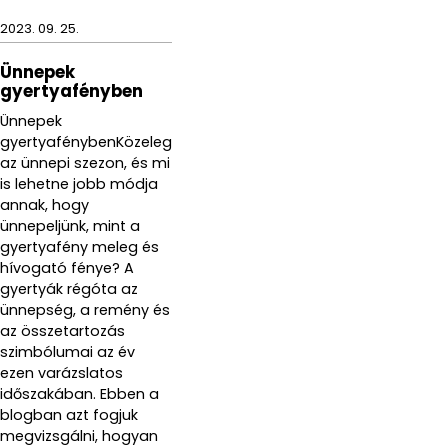
2023. 09. 25.
Ünnepek
gyertyafényben
Ünnepek
gyertyafénybenKözeleg
az ünnepi szezon, és mi
is lehetne jobb módja
annak, hogy
ünnepeljünk, mint a
gyertyafény meleg és
hívogató fénye? A
gyertyák régóta az
ünnepség, a remény és
az összetartozás
szimbólumai az év
ezen varázslatos
időszakában. Ebben a
blogban azt fogjuk
megvizsgálni, hogyan