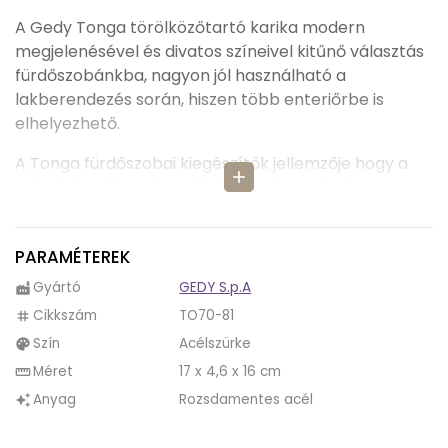
A Gedy Tonga törölközőtartó karika modern
megjelenésével és divatos színeivel kitűnő választás
fürdőszobánkba, nagyon jól használható a
lakberendezés során, hiszen több enteriőrbe is
elhelyezhető.
A Tonga fürdőszobai kiegészítők jellemzője hogy a
add
szép lekerekített formák és szögletes ívek
használata, és ettől a kettősségtől válik különlegessé
és rendkívül ízlésessé fürdőszobánk.
PARAMÉTEREK
A Tonga törölközőtartó karika acélszürke színe
Gyártó
GEDY S.p.A
factory
alkalmazása a lakberendezésben elegáns és
Cikkszám
TO70-81
tag
modern megjelenést kölcsönöz otthonunknak. Ezek
Szín
Acélszürke
palette
a sötétebb, hűvös tónusú szürke árnyalatok
kifinomult hangulatot teremtenek, és jól
Méret
17 x 4,6 x 16 cm
straighten
párosíthatók különböző belsőépítészeti stílusokkal,
Anyag
Rozsdamentes acél
auto_awesome
úgy mint az ipari, minimalista vagy akár a skandináv
stílussal. Az acélszürke fürdőszobai kiegészítők, úgy