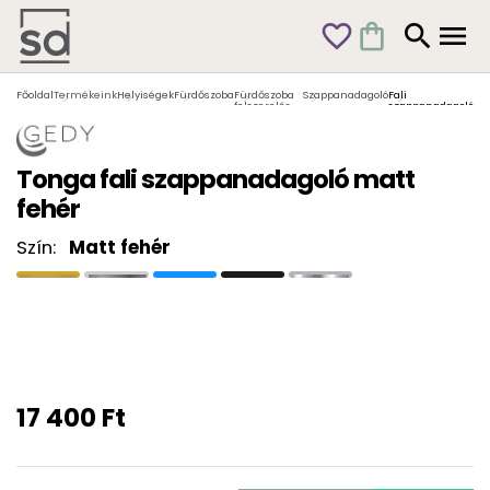
favorite_outline
shopping_bag
search
menu
Főoldal
Termékeink
Helyiségek
Fürdőszoba
Fürdőszoba
Szappanadagoló
Fali
felszerelés
szappanadagoló
Tonga fali szappanadagoló matt
fehér
Szín:
Matt fehér
17 400 Ft