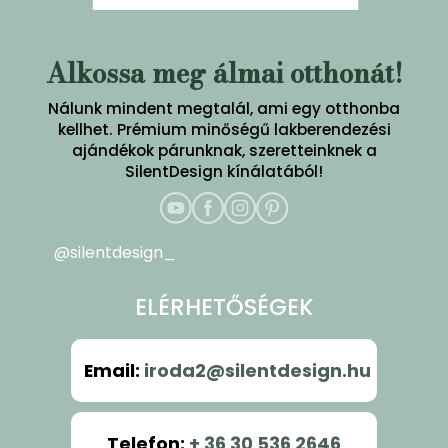
Alkossa meg álmai otthonát!
Nálunk mindent megtalál, ami egy otthonba
kellhet. Prémium minőségű lakberendezési
ajándékok párunknak, szeretteinknek a
SilentDesign kínálatából!
@silentdesign_
ELÉRHETŐSÉGEK
Email
:
iroda2@silentdesign.hu
Telefon
:
+ 36 30 536 2646