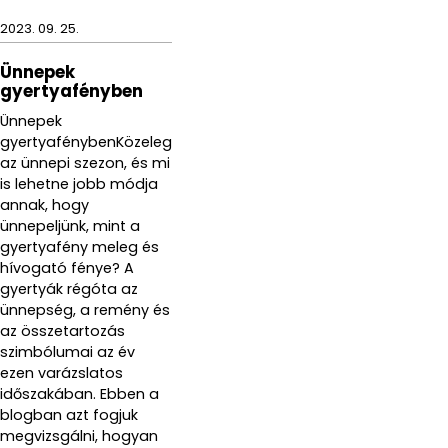
2023. 09. 25.
Ünnepek
gyertyafényben
Ünnepek
gyertyafénybenKözeleg
az ünnepi szezon, és mi
is lehetne jobb módja
annak, hogy
ünnepeljünk, mint a
gyertyafény meleg és
hívogató fénye? A
gyertyák régóta az
ünnepség, a remény és
az összetartozás
szimbólumai az év
ezen varázslatos
időszakában. Ebben a
blogban azt fogjuk
megvizsgálni, hogyan