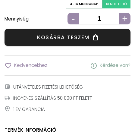
4-14 MUNKANAP
RENDELHETŐ
-
+
Mennyiség:
KOSÁRBA TESZEM
shopping_bag
favorite_border
info
Kedvencekhez
Kérdése van?
account_balance_wallet
UTÁNVÉTELES FIZETÉSI LEHETŐSÉG
local_shipping
INGYENES SZÁLLÍTÁS 50 000 FT FELETT
local_police
1 ÉV GARANCIA
TERMÉK INFORMÁCIÓ