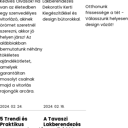
Kedves Olvasók! Ha
Lakberendezés
Otthonunk
van az életedben
Dekoratív Kerti
frissessége a tét -
egy szenvedélyes
Kiegészítőkkel és
Válasszunk helyesen
vitorlázó, akinek
design bútorokkal.
design vázát!
örömet szeretnél
szerezni, akkor jó
helyen jársz! Az
alábbiakban
bemutatunk néhány
tökéletes
ajándékötletet,
amelyek
garantáltan
mosolyt csalnak
majd a vitorlás
rajongók arcára.
2024. 02. 24.
2024. 02. 16.
5 Trendi és
A Tavaszi
Praktikus
Lakberendezés