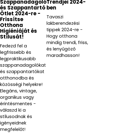
Szappanadagoló
Trendjei 2024-
és Szappantartó
ben
Ötlet 2024-re -
Tavaszi
Frissítse
lakberendezési
Otthona
tippek 2024-re -
Higiéniáját és
Hogy otthona
Stílusát!
mindig trendi, friss,
Fedezd fel a
és lenyűgöző
legfrissebb és
maradhasson!
legpraktikusabb
szappanadagolókat
és szappantartókat
otthonodba és
közösségi helyekre!
Elegáns, vintage,
organikus vagy
érintésmentes -
válaszd ki a
stílusodnak és
igényeidnek
megfelelőt!