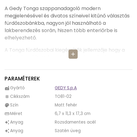
A Gedy Tonga szappanadagoló modern
megjelenésével és divatos színeivel kitűnő választás
fürdőszobánkba, nagyon jól használható a
lakberendezés során, hiszen több enteriőrbe is
elhelyezhető.
A Tonga fürdőszobai kiegészítők jellemzője hogy a
add
szép lekerekített formák és szögletes ívek
használata, és ettől a kettősségtől válik különlegessé
és rendkívül ízlésessé fürdőszobánk.
PARAMÉTEREK
A Tonga szappanadagoló matt fehér felülete
Gyártó
GEDY S.p.A
factory
időtálló, amely elegáns és modern hatást kölcsönöz
Cikkszám
TO81-02
tag
minden helyiségnek. A fehér színű felületek a
Szín
Matt fehér
palette
tisztaság és a rend érzetét keltik. A fehér szín mindig
jó választás, hiszen könnyen összeegyeztethető
Méret
6,7 x 11,3 x 17,3 cm
straighten
különböző lakberendezési stílusokkal, és jól
Anyag
Rozsdamentes acél
auto_awesome
harmonizál minden színnel, így biztos nem fog
Anyag
Szatén üveg
auto_awesome
kimenni a divatból. A matt fehér felület tökéletesen