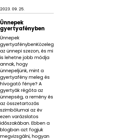
2023. 09. 25.
Ünnepek
gyertyafényben
Ünnepek
gyertyafénybenKözeleg
az ünnepi szezon, és mi
is lehetne jobb módja
annak, hogy
ünnepeljünk, mint a
gyertyafény meleg és
hívogató fénye? A
gyertyák régóta az
ünnepség, a remény és
az összetartozás
szimbólumai az év
ezen varázslatos
időszakában. Ebben a
blogban azt fogjuk
megvizsgálni, hogyan