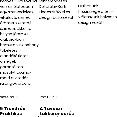
Kedves Olvasók! Ha
Lakberendezés
Otthonunk
van az életedben
Dekoratív Kerti
frissessége a tét -
egy szenvedélyes
Kiegészítőkkel és
Válasszunk helyesen
vitorlázó, akinek
design bútorokkal.
design vázát!
örömet szeretnél
szerezni, akkor jó
helyen jársz! Az
alábbiakban
bemutatunk néhány
tökéletes
ajándékötletet,
amelyek
garantáltan
mosolyt csalnak
majd a vitorlás
rajongók arcára.
2024. 02. 24.
2024. 02. 16.
5 Trendi és
A Tavaszi
Praktikus
Lakberendezés