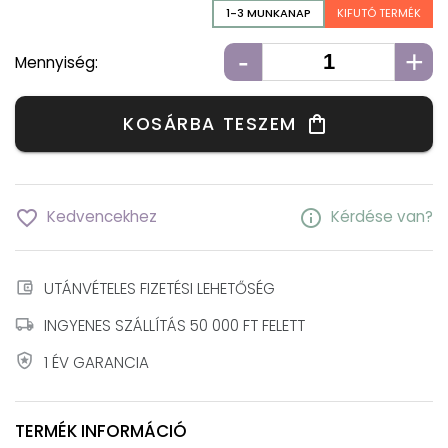
1-3 MUNKANAP
KIFUTÓ TERMÉK
-
+
Mennyiség:
KOSÁRBA TESZEM
shopping_bag
favorite_border
info
Kedvencekhez
Kérdése van?
account_balance_wallet
UTÁNVÉTELES FIZETÉSI LEHETŐSÉG
local_shipping
INGYENES SZÁLLÍTÁS 50 000 FT FELETT
local_police
1 ÉV GARANCIA
TERMÉK INFORMÁCIÓ