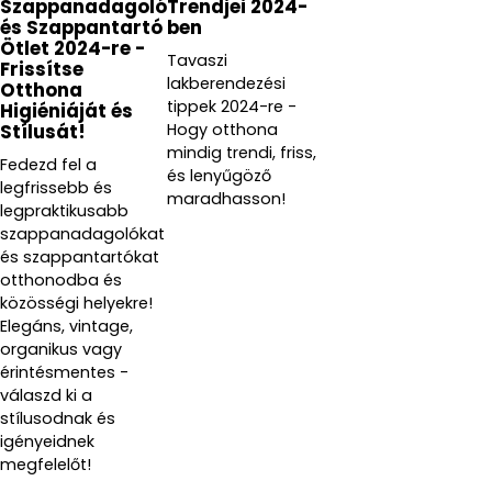
Szappanadagoló
Trendjei 2024-
és Szappantartó
ben
Ötlet 2024-re -
Tavaszi
Frissítse
lakberendezési
Otthona
tippek 2024-re -
Higiéniáját és
Hogy otthona
Stílusát!
mindig trendi, friss,
Fedezd fel a
és lenyűgöző
legfrissebb és
maradhasson!
legpraktikusabb
szappanadagolókat
és szappantartókat
otthonodba és
közösségi helyekre!
Elegáns, vintage,
organikus vagy
érintésmentes -
válaszd ki a
stílusodnak és
igényeidnek
megfelelőt!