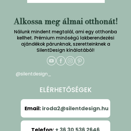
Alkossa meg álmai otthonát!
Nálunk mindent megtalál, ami egy otthonba
kellhet. Prémium minőségű lakberendezési
ajándékok párunknak, szeretteinknek a
SilentDesign kínálatából!
@silentdesign_
ELÉRHETŐSÉGEK
Email
:
iroda2@silentdesign.hu
Telefon
:
+ 36 30 536 2646