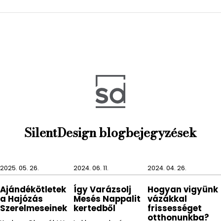
A SOLE termékcsalád tökéletes választás azoknak,
akik szeretnének eltérni a megszokott színektől és
valami vidámabb, élénkebbre vágynak.
SilentDesign blogbejegyzések
2025. 05. 26.
2024. 06. 11.
2024. 04. 26.
Ajándékötletek
Így Varázsolj
Hogyan vigyünk
a Hajózás
Mesés Nappalit
vázákkal
Szerelmeseinek
kertedből
frissességet
otthonunkba?