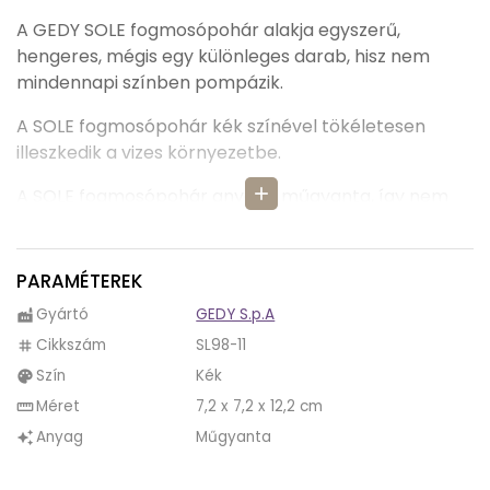
A GEDY SOLE fogmosópohár alakja egyszerű,
hengeres, mégis egy különleges darab, hisz nem
mindennapi színben pompázik.
A SOLE fogmosópohár kék színével tökéletesen
illeszkedik a vizes környezetbe.
add
A SOLE fogmosópohár anyaga műgyanta, így nem
kell attól félni, hogy könnyen összetörik. Tisztítása
egyszerű, csak öblítsük ki vízzel.
PARAMÉTEREK
A SOLE fogmosópohár akár több fogkefét is tud
Gyártó
GEDY S.p.A
factory
tárolni, így nagyobb családnak is megfelelő
választás lehet.
Cikkszám
SL98-11
tag
Szín
Kék
palette
A SOLE termékcsalád minden darabja élénk, vidám
Méret
7,2 x 7,2 x 12,2 cm
straighten
színekben kapható. A termékcsaládban találunk WC
Anyag
Műgyanta
auto_awesome
kefe tartót, fogmosópoharat, szappanadagolót és
szappantartót.