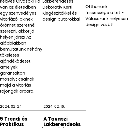
Kedves Olvasók! Ha
Lakberendezés
Otthonunk
van az életedben
Dekoratív Kerti
frissessége a tét -
egy szenvedélyes
Kiegészítőkkel és
Válasszunk helyesen
vitorlázó, akinek
design bútorokkal.
design vázát!
örömet szeretnél
szerezni, akkor jó
helyen jársz! Az
alábbiakban
bemutatunk néhány
tökéletes
ajándékötletet,
amelyek
garantáltan
mosolyt csalnak
majd a vitorlás
rajongók arcára.
2024. 02. 24.
2024. 02. 16.
5 Trendi és
A Tavaszi
Praktikus
Lakberendezés