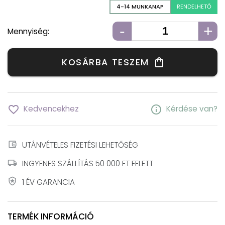
4-14 MUNKANAP
RENDELHETŐ
-
+
Mennyiség:
KOSÁRBA TESZEM
shopping_bag
favorite_border
info
Kedvencekhez
Kérdése van?
account_balance_wallet
UTÁNVÉTELES FIZETÉSI LEHETŐSÉG
local_shipping
INGYENES SZÁLLÍTÁS 50 000 FT FELETT
local_police
1 ÉV GARANCIA
TERMÉK INFORMÁCIÓ