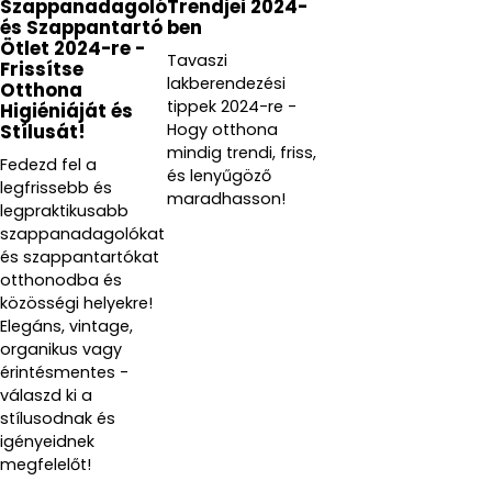
Szappanadagoló
Trendjei 2024-
és Szappantartó
ben
Ötlet 2024-re -
Tavaszi
Frissítse
lakberendezési
Otthona
tippek 2024-re -
Higiéniáját és
Hogy otthona
Stílusát!
mindig trendi, friss,
Fedezd fel a
és lenyűgöző
legfrissebb és
maradhasson!
legpraktikusabb
szappanadagolókat
és szappantartókat
otthonodba és
közösségi helyekre!
Elegáns, vintage,
organikus vagy
érintésmentes -
válaszd ki a
stílusodnak és
igényeidnek
megfelelőt!