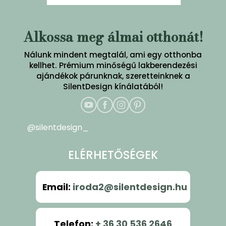
Alkossa meg álmai otthonát!
Nálunk mindent megtalál, ami egy otthonba
kellhet. Prémium minőségű lakberendezési
ajándékok párunknak, szeretteinknek a
SilentDesign kínálatából!
@silentdesign_
ELÉRHETŐSÉGEK
Email
:
iroda2@silentdesign.hu
Telefon
:
+ 36 30 536 2646