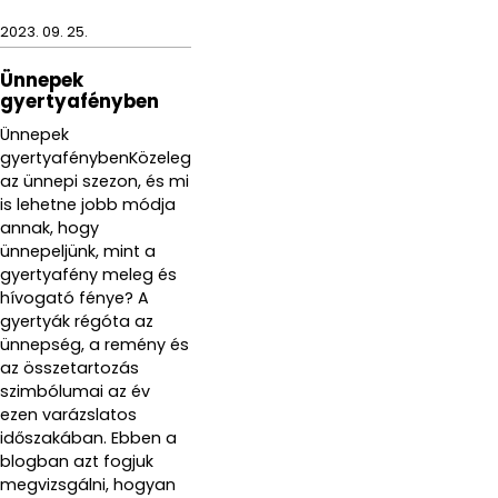
2023. 09. 25.
Ünnepek
gyertyafényben
Ünnepek
gyertyafénybenKözeleg
az ünnepi szezon, és mi
is lehetne jobb módja
annak, hogy
ünnepeljünk, mint a
gyertyafény meleg és
hívogató fénye? A
gyertyák régóta az
ünnepség, a remény és
az összetartozás
szimbólumai az év
ezen varázslatos
időszakában. Ebben a
blogban azt fogjuk
megvizsgálni, hogyan