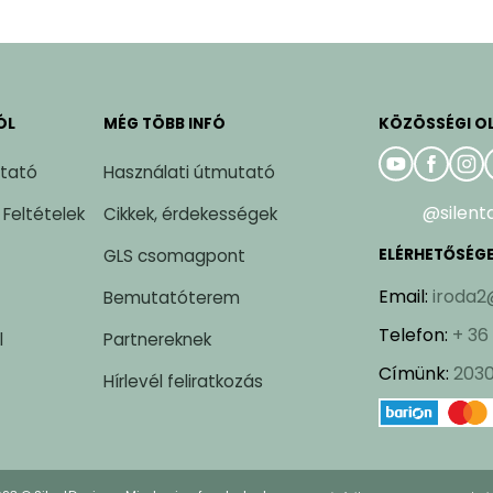
ÓL
MÉG TÖBB INFÓ
KÖZÖSSÉGI O
ztató
Használati útmutató
@silent
 Feltételek
Cikkek, érdekességek
GLS csomagpont
ELÉRHETŐSÉG
Email
:
iroda2
Bemutatóterem
Telefon
:
+ 36
l
Partnereknek
Címünk
:
2030
Hírlevél feliratkozás