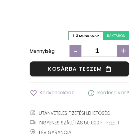
1-3 MUNKANAP
RAKTÁRON
-
+
Mennyiség:
KOSÁRBA TESZEM
shopping_bag
favorite_border
info
Kedvencekhez
Kérdése van?
account_balance_wallet
UTÁNVÉTELES FIZETÉSI LEHETŐSÉG
local_shipping
INGYENES SZÁLLÍTÁS 50 000 FT FELETT
local_police
1 ÉV GARANCIA