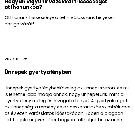
Hogyan vigyünk vázákkal frissességet
otthonunkba?
Otthonunk frissessége a tét - Válasszunk helyesen
design vázát!
2023. 09. 25.
Ünnepek gyertyafényben
Ünnepek gyertyafénybenKözeleg az ünnepi szezon, és mi
is lehetne jobb módja annak, hogy ünnepeljünk, mint a
gyertyafény meleg és hívogató fénye? A gyertyák régóta
az ünnepség, a remény és az összetartozás szimbólumai
az év ezen varázslatos időszakában. Ebben a blogban
azt fogjuk megvizsgálni, hogyan tölthetjük be az ünne...