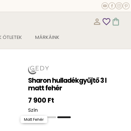
person_outline
favorite_outline
shopping_bag
 ÖTLETEK
MÁRKÁINK
Sharon hulladékgyűjtő 3 l
matt fehér
7 900 Ft
Szín
Matt Fehér