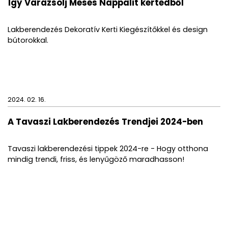
Így Varázsolj Mesés Nappalit kertedből
Lakberendezés Dekoratív Kerti Kiegészítőkkel és design
bútorokkal.
2024. 02. 16.
A Tavaszi Lakberendezés Trendjei 2024-ben
Tavaszi lakberendezési tippek 2024-re - Hogy otthona
mindig trendi, friss, és lenyűgöző maradhasson!