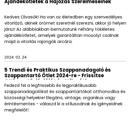
Ajándékötletek a Hajózás Szerelmeseinek
Kedves Olvasók! Ha van az életedben egy szenvedélyes
vitorlázó, akinek örömet szeretnél szerezni, akkor jó helyen
jársz! Az alábbiakban bemutatunk néhány tökéletes
ajándékötletet, amelyek garantáltan mosolyt csalnak
majd a vitorlás rajongók arcára.
2024. 02. 24.
5 Trendi és Praktikus Szappanadagoló és
Szappantartó Ötlet 2024-re - Frissítse
Otthona Higiéniáját és Stílusát!
Fedezd fel a legfrissebb és legpraktikusabb
szappanadagolókat és szappantartókat otthonodba és
közösségi helyekre! Elegáns, vintage, organikus vagy
érintésmentes - válaszd ki a stílusodnak és igényeidnek
megfelelőt!