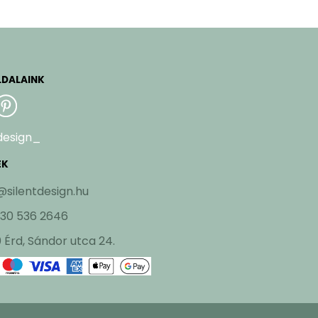
LDALAINK
design_
EK
@silentdesign.hu
 30 536 2646
 Érd, Sándor utca 24.