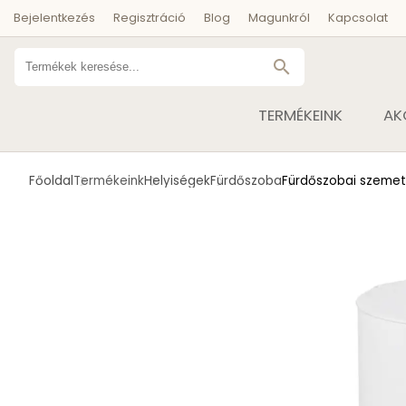
Bejelentkezés
Regisztráció
Blog
Magunkról
Kapcsolat
search
TERMÉKEINK
AK
Főoldal
Termékeink
Helyiségek
Fürdőszoba
Fürdőszobai szeme