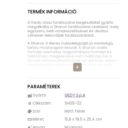
TERMÉK INFORMÁCIÓ
A Gedy olasz fürdőszobai kiegészítőket gyártó
megalkotta a Sharon fürdőszobai családot, mely
egyszerű, ívelt vonalvezetésével és divatos
színeivel dekorálják fürdőszobánkat.
A Sharon 3 literes hulladékgyűjtő jó minőségű,
tartós műanyagból készült. A Sharon ovális
formájú szemetes hagyományos formája és
hétköznapi megjelenése nem határolja be a
termék felhasználhatóságát, így azt több stílusú
fürdőszobába elhelyezhetjük, legyen szó akár
add
modern, vagy klasszikus környezetről.
A matt fehér hulladékgyűjtő nagyon szépen
beilleszthető letisztult formájával modern,
minimalista stílusú fürdőszobákba, vagy akár a
PARAMÉTEREK
klasszikus stílusú vizes helyiségekbe is. A matt
fehér szín pedig eleganciát kölcsönöz
Gyártó
GEDY S.p.A
factory
fürdőszobánknak, hiszen a fehér szín használata
mind otthoni, mind pedig irodai környezetben
Cikkszám
SH09-02
tag
divatos, időtálló. A matt fehér fürdőszobai
Szín
Matt fehér
kiegészítők könnyen kombinálható más színekkel
palette
és anyagokkal, nagyon széles a felhasználási
Méret
15,8 x 19,5 x 25,4 cm
straighten
területe egyszerűségének köszönhetően.
Anyag
Műanyag
auto_awesome
A Sharon pedálos hulladékgyűjtő belső