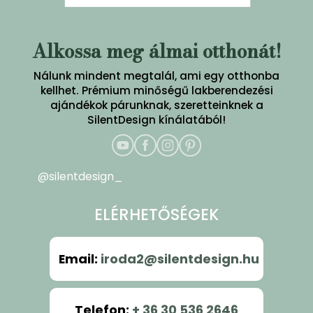
Alkossa meg álmai otthonát!
Nálunk mindent megtalál, ami egy otthonba
kellhet. Prémium minőségű lakberendezési
ajándékok párunknak, szeretteinknek a
SilentDesign kínálatából!
@silentdesign_
ELÉRHETŐSÉGEK
Email
:
iroda2@silentdesign.hu
Telefon
:
+ 36 30 536 2646