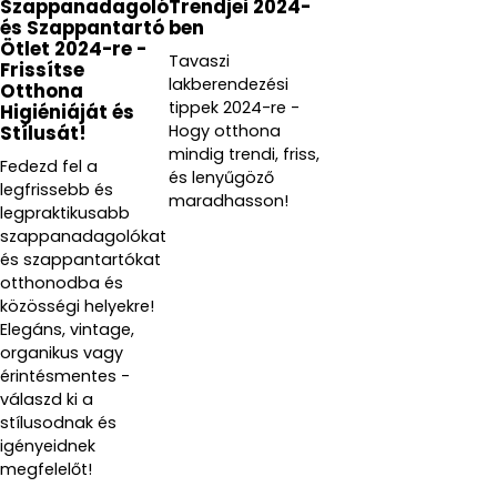
Szappanadagoló
Trendjei 2024-
és Szappantartó
ben
Ötlet 2024-re -
Tavaszi
Frissítse
lakberendezési
Otthona
tippek 2024-re -
Higiéniáját és
Hogy otthona
Stílusát!
mindig trendi, friss,
Fedezd fel a
és lenyűgöző
legfrissebb és
maradhasson!
legpraktikusabb
szappanadagolókat
és szappantartókat
otthonodba és
közösségi helyekre!
Elegáns, vintage,
organikus vagy
érintésmentes -
válaszd ki a
stílusodnak és
igényeidnek
megfelelőt!