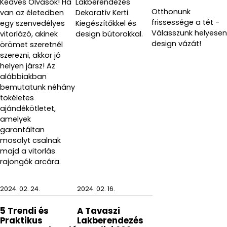
Kedves Olvasók! Ha
Lakberendezés
fényében fektessünk be a Gedy csodaszép és
Otthonunk
van az életedben
Dekoratív Kerti
praktikus termékeibe, hogy meseszép otthonunk
frissessége a tét -
egy szenvedélyes
Kiegészítőkkel és
szolgálhasson alapjául ezeknek az emlékeknek!
Válasszunk helyesen
vitorlázó, akinek
design bútorokkal.
design vázát!
örömet szeretnél
A Gedy SEVENTY szappanadagoló állapotának
szerezni, akkor jó
megőrzése érdekében a tisztításnál alkalmazzunk
helyen jársz! Az
nedves tisztítórongyot és kerüljük a savas
alábbiakban
kémhatású, maró vegyszereket.
bemutatunk néhány
tökéletes
ajándékötletet,
amelyek
garantáltan
mosolyt csalnak
majd a vitorlás
rajongók arcára.
2024. 02. 24.
2024. 02. 16.
5 Trendi és
A Tavaszi
Praktikus
Lakberendezés