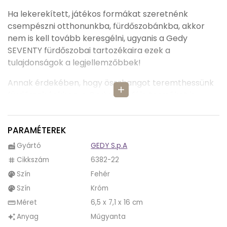
Ha lekerekített, játékos formákat szeretnénk
csempészni otthonunkba, fürdőszobánkba, akkor
nem is kell tovább keresgélni, ugyanis a Gedy
SEVENTY fürdőszobai tartozékaira ezek a
tulajdonságok a legjellemzőbbek!
Annak érdekében, hogy összhangot teremthessünk
add
fürdőszobánkban, a Gedy többféle terméket is
szentelt a SEVENTY termékcsaládnak, így tudunk
válogatni elektromos fogkefének való
PARAMÉTEREK
fogmosópohár, fürdőszobai rendszerező,
fogmosópohár, tükrös fürdőszobai rendszerező,
Gyártó
GEDY S.p.A
factory
szappanadagoló, WC kefe tartó, fürdőszobai
Cikkszám
6382-22
tag
hulladékgyűjtő és szappantartó közül.
Szín
Fehér
palette
Hasonlóan a Gedy RAINBOW termékeihez, a SEVENTY
Szín
Króm
palette
fürdőszobai kiegészítők is rengeteg színben
Méret
6,5 x 7,1 x 16 cm
straighten
elérhetők számunkra, így tökéletesen tudunk játékos
Anyag
Műgyanta
auto_awesome
vagy komolyabb, modern hangulatot is teremteni