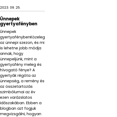
2023. 09. 25.
Ünnepek
gyertyafényben
Ünnepek
gyertyafénybenKözeleg
az ünnepi szezon, és mi
is lehetne jobb módja
annak, hogy
ünnepeljünk, mint a
gyertyafény meleg és
hívogató fénye? A
gyertyák régóta az
ünnepség, a remény és
az összetartozás
szimbólumai az év
ezen varázslatos
időszakában. Ebben a
blogban azt fogjuk
megvizsgálni, hogyan