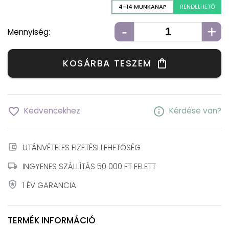
4-14 MUNKANAP
RENDELHETŐ
-
+
Mennyiség:
KOSÁRBA TESZEM
shopping_bag
favorite_border
info
Kedvencekhez
Kérdése van?
account_balance_wallet
UTÁNVÉTELES FIZETÉSI LEHETŐSÉG
local_shipping
INGYENES SZÁLLÍTÁS 50 000 FT FELETT
local_police
1 ÉV GARANCIA
TERMÉK INFORMÁCIÓ