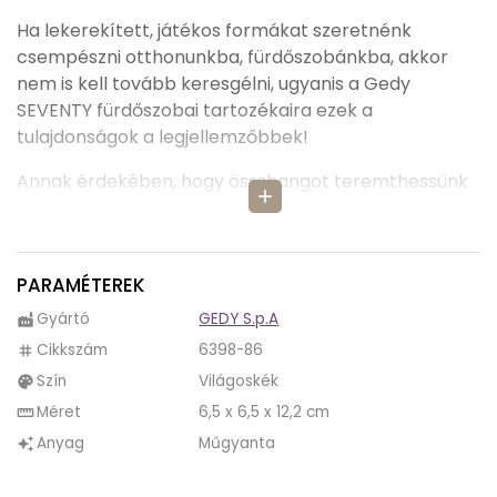
Ha lekerekített, játékos formákat szeretnénk
csempészni otthonunkba, fürdőszobánkba, akkor
nem is kell tovább keresgélni, ugyanis a Gedy
SEVENTY fürdőszobai tartozékaira ezek a
tulajdonságok a legjellemzőbbek!
Annak érdekében, hogy összhangot teremthessünk
add
fürdőszobánkban, a Gedy többféle terméket is
szentelt a SEVENTY termékcsaládnak, így tudunk
válogatni elektromos fogkefének való
PARAMÉTEREK
fogmosópohár, fürdőszobai rendszerező,
fogmosópohár, tükrös fürdőszobai rendszerező,
Gyártó
GEDY S.p.A
factory
szappanadagoló, WC kefe tartó, fürdőszobai
Cikkszám
6398-86
tag
hulladékgyűjtő és szappantartó közül.
Szín
Világoskék
palette
Hasonlóan a Gedy RAINBOW termékeihez, a SEVENTY
Méret
6,5 x 6,5 x 12,2 cm
straighten
fürdőszobai kiegészítők is rengeteg színben
Anyag
Műgyanta
auto_awesome
elérhetők számunkra, így tökéletesen tudunk játékos
vagy komolyabb, modern hangulatot is teremteni