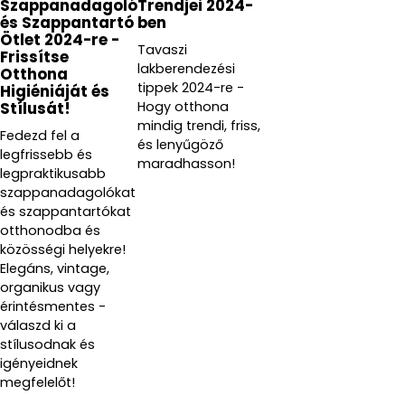
Szappanadagoló
Trendjei 2024-
és Szappantartó
ben
Ötlet 2024-re -
Tavaszi
Frissítse
lakberendezési
Otthona
tippek 2024-re -
Higiéniáját és
Hogy otthona
Stílusát!
mindig trendi, friss,
Fedezd fel a
és lenyűgöző
legfrissebb és
maradhasson!
legpraktikusabb
szappanadagolókat
és szappantartókat
otthonodba és
közösségi helyekre!
Elegáns, vintage,
organikus vagy
érintésmentes -
válaszd ki a
stílusodnak és
igényeidnek
megfelelőt!