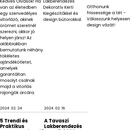
Kedves Olvasók! Ha
Lakberendezés
szolgálhasson alapjául ezeknek az emlékeknek!
Otthonunk
van az életedben
Dekoratív Kerti
frissessége a tét -
egy szenvedélyes
Kiegészítőkkel és
A Gedy SEVENTY fogmosópohár állapotának
Válasszunk helyesen
vitorlázó, akinek
design bútorokkal.
megőrzése érdekében a tisztításnál alkalmazzunk
design vázát!
örömet szeretnél
nedves tisztítórongyot és kerüljük a savas
szerezni, akkor jó
kémhatású, maró vegyszereket.
helyen jársz! Az
alábbiakban
bemutatunk néhány
tökéletes
ajándékötletet,
amelyek
garantáltan
mosolyt csalnak
majd a vitorlás
rajongók arcára.
2024. 02. 24.
2024. 02. 16.
5 Trendi és
A Tavaszi
Praktikus
Lakberendezés