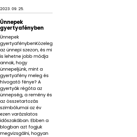
2023. 09. 25.
Ünnepek
gyertyafényben
Ünnepek
gyertyafénybenKözeleg
az ünnepi szezon, és mi
is lehetne jobb módja
annak, hogy
ünnepeljünk, mint a
gyertyafény meleg és
hívogató fénye? A
gyertyák régóta az
ünnepség, a remény és
az összetartozás
szimbólumai az év
ezen varázslatos
időszakában. Ebben a
blogban azt fogjuk
megvizsgálni, hogyan