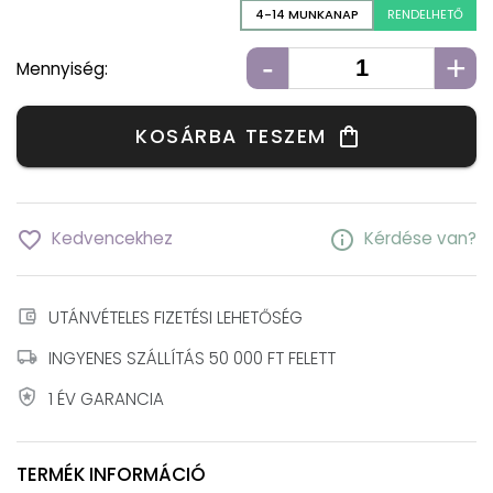
4-14 MUNKANAP
RENDELHETŐ
-
+
Mennyiség:
KOSÁRBA TESZEM
shopping_bag
favorite_border
info
Kedvencekhez
Kérdése van?
account_balance_wallet
UTÁNVÉTELES FIZETÉSI LEHETŐSÉG
local_shipping
INGYENES SZÁLLÍTÁS 50 000 FT FELETT
local_police
1 ÉV GARANCIA
TERMÉK INFORMÁCIÓ