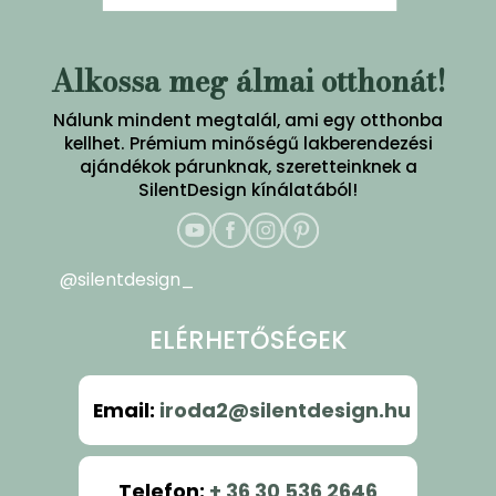
Alkossa meg álmai otthonát!
Nálunk mindent megtalál, ami egy otthonba
kellhet. Prémium minőségű lakberendezési
ajándékok párunknak, szeretteinknek a
SilentDesign kínálatából!
@silentdesign_
ELÉRHETŐSÉGEK
Email
:
iroda2@silentdesign.hu
Telefon
:
+ 36 30 536 2646