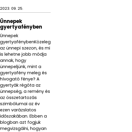
2023. 09. 25.
Ünnepek
gyertyafényben
Ünnepek
gyertyafénybenKözeleg
az ünnepi szezon, és mi
is lehetne jobb módja
annak, hogy
ünnepeljünk, mint a
gyertyafény meleg és
hívogató fénye? A
gyertyák régóta az
ünnepség, a remény és
az összetartozás
szimbólumai az év
ezen varázslatos
időszakában. Ebben a
blogban azt fogjuk
megvizsgálni, hogyan