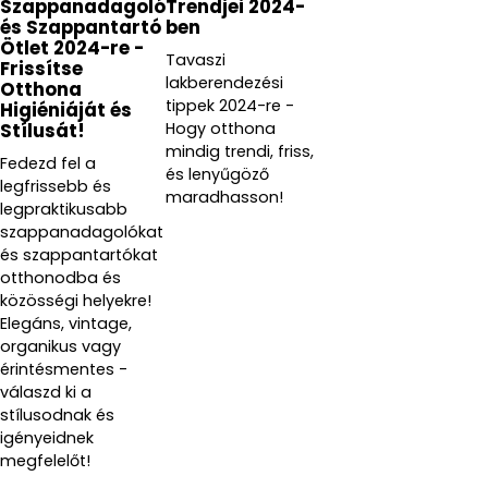
Szappanadagoló
Trendjei 2024-
és Szappantartó
ben
Ötlet 2024-re -
Tavaszi
Frissítse
lakberendezési
Otthona
tippek 2024-re -
Higiéniáját és
Hogy otthona
Stílusát!
mindig trendi, friss,
Fedezd fel a
és lenyűgöző
legfrissebb és
maradhasson!
legpraktikusabb
szappanadagolókat
és szappantartókat
otthonodba és
közösségi helyekre!
Elegáns, vintage,
organikus vagy
érintésmentes -
válaszd ki a
stílusodnak és
igényeidnek
megfelelőt!