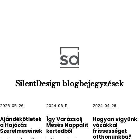
bátran tudunk válogatni, mind méretben mind
színben, hogy aztán megtalálhassuk a
legideálisabbat, amelyik
a lehető legszebben
dekorálja nappalink, hálószobánk, konyhánk
vagy folyosónk falát.
SilentDesign blogbejegyzések
2025. 05. 26.
2024. 06. 11.
2024. 04. 26.
Ajándékötletek
Így Varázsolj
Hogyan vigyünk
a Hajózás
Mesés Nappalit
vázákkal
Szerelmeseinek
kertedből
frissességet
otthonunkba?