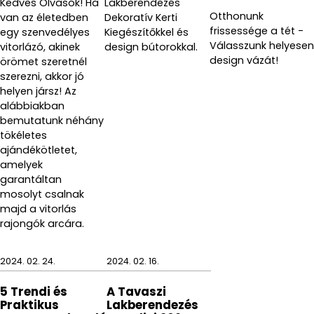
Kedves Olvasók! Ha
Lakberendezés
Otthonunk
van az életedben
Dekoratív Kerti
frissessége a tét -
egy szenvedélyes
Kiegészítőkkel és
Válasszunk helyesen
vitorlázó, akinek
design bútorokkal.
design vázát!
örömet szeretnél
szerezni, akkor jó
helyen jársz! Az
alábbiakban
bemutatunk néhány
tökéletes
ajándékötletet,
amelyek
garantáltan
mosolyt csalnak
majd a vitorlás
rajongók arcára.
2024. 02. 24.
2024. 02. 16.
5 Trendi és
A Tavaszi
Praktikus
Lakberendezés