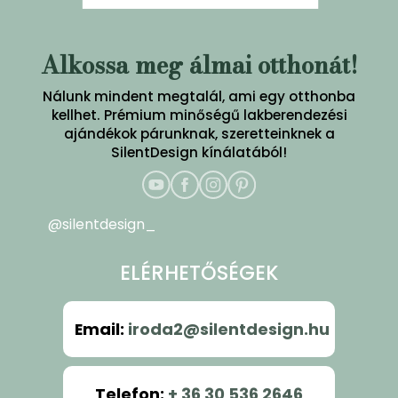
Alkossa meg álmai otthonát!
Nálunk mindent megtalál, ami egy otthonba
kellhet. Prémium minőségű lakberendezési
ajándékok párunknak, szeretteinknek a
SilentDesign kínálatából!
@silentdesign_
ELÉRHETŐSÉGEK
Email
:
iroda2@silentdesign.hu
Telefon
:
+ 36 30 536 2646