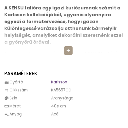
A SENSU falióra egy igazi kuriózumnak számít a
Karlsson kollekciójából, ugyanis olyannyira
egyedi a formatervezése, hogy igazán
különlegessé varázsolja otthonunk bármelyik
helyiségét, amelyiket dekorálni szeretnénk ezzel
a gyönyörű órával.
add
A japán kultúrára emlékeztet minket SENSU falióránk,
mely nem véletlen.
Légies és minimalista dekoráció, de mégis
PARAMÉTEREK
ízlésesebben tudja dekorálni otthonunkat, mint
Gyártó
Karlsson
factory
egy látványosabb dekoróra
, ugyanis már első
Cikkszám
KA5657GD
tag
pillantásra is nyugalmat sugároz magából, mely a
Szín
Aranysárga
palette
japán stílusú megnyugtató és egyszerű enteriörökre
vall.
Méret
40⌀ cm
straighten
Anyag
Acél
auto_awesome
Annak köszönhetően, hogy a Karlsson ilyen széles
választékban tárta elénk SENSU órakollekcióját, mi