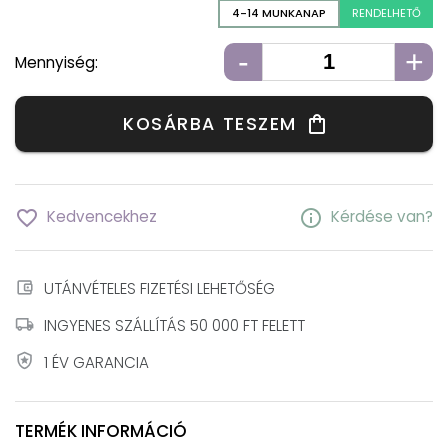
4-14 MUNKANAP
RENDELHETŐ
-
+
Mennyiség:
KOSÁRBA TESZEM
shopping_bag
favorite_border
info
Kedvencekhez
Kérdése van?
account_balance_wallet
UTÁNVÉTELES FIZETÉSI LEHETŐSÉG
local_shipping
INGYENES SZÁLLÍTÁS 50 000 FT FELETT
local_police
1 ÉV GARANCIA
TERMÉK INFORMÁCIÓ