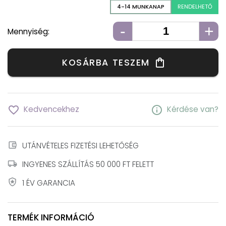
4-14 MUNKANAP
RENDELHETŐ
-
+
Mennyiség:
KOSÁRBA TESZEM
shopping_bag
favorite_border
info
Kedvencekhez
Kérdése van?
account_balance_wallet
UTÁNVÉTELES FIZETÉSI LEHETŐSÉG
local_shipping
INGYENES SZÁLLÍTÁS 50 000 FT FELETT
local_police
1 ÉV GARANCIA
TERMÉK INFORMÁCIÓ