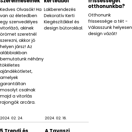
Szerelmeseinek
kertedből
frissességet
otthonunkba?
Kedves Olvasók! Ha
Lakberendezés
Otthonunk
van az életedben
Dekoratív Kerti
frissessége a tét -
egy szenvedélyes
Kiegészítőkkel és
Válasszunk helyesen
vitorlázó, akinek
design bútorokkal.
design vázát!
örömet szeretnél
szerezni, akkor jó
helyen jársz! Az
alábbiakban
bemutatunk néhány
tökéletes
ajándékötletet,
amelyek
garantáltan
mosolyt csalnak
majd a vitorlás
rajongók arcára.
2024. 02. 24.
2024. 02. 16.
5 Trendi és
A Tavaszi