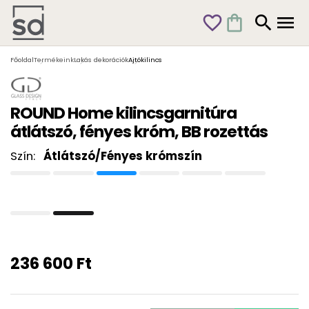
favorite_outline
shopping_bag
search
menu
Főoldal
Termékeink
Lakás dekorációk
Ajtókilincs
ROUND Home kilincsgarnitúra
átlátszó, fényes króm, BB rozettás
Szín:
Átlátszó/Fényes krómszín
236 600 Ft