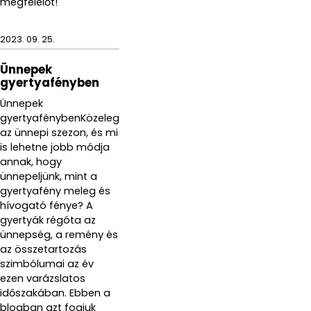
megfelelőt!
2023. 09. 25.
Ünnepek
gyertyafényben
Ünnepek
gyertyafénybenKözeleg
az ünnepi szezon, és mi
is lehetne jobb módja
annak, hogy
ünnepeljünk, mint a
gyertyafény meleg és
hívogató fénye? A
gyertyák régóta az
ünnepség, a remény és
az összetartozás
szimbólumai az év
ezen varázslatos
időszakában. Ebben a
blogban azt fogjuk