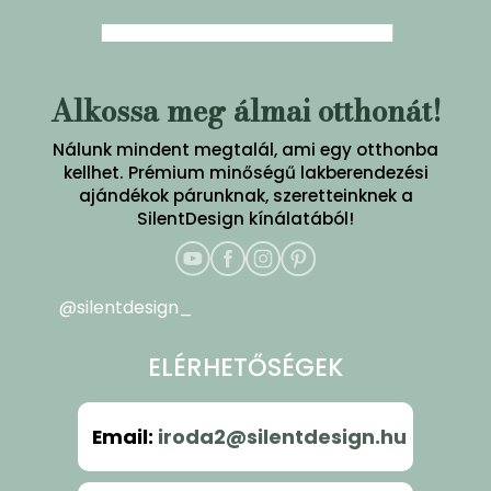
Alkossa meg álmai otthonát!
Nálunk mindent megtalál, ami egy otthonba
kellhet. Prémium minőségű lakberendezési
ajándékok párunknak, szeretteinknek a
SilentDesign kínálatából!
@silentdesign_
ELÉRHETŐSÉGEK
Email
:
iroda2@silentdesign.hu