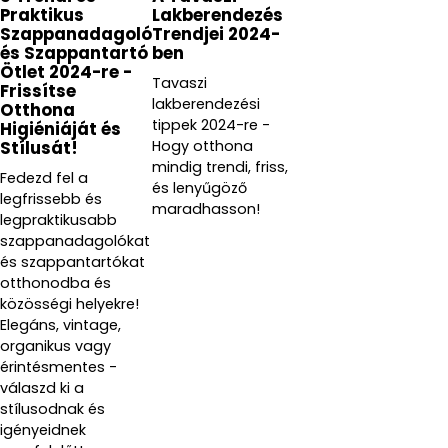
Praktikus
Lakberendezés
Szappanadagoló
Trendjei 2024-
és Szappantartó
ben
Ötlet 2024-re -
Tavaszi
Frissítse
lakberendezési
Otthona
tippek 2024-re -
Higiéniáját és
Hogy otthona
Stílusát!
mindig trendi, friss,
Fedezd fel a
és lenyűgöző
legfrissebb és
maradhasson!
legpraktikusabb
szappanadagolókat
és szappantartókat
otthonodba és
közösségi helyekre!
Elegáns, vintage,
organikus vagy
érintésmentes -
válaszd ki a
stílusodnak és
igényeidnek