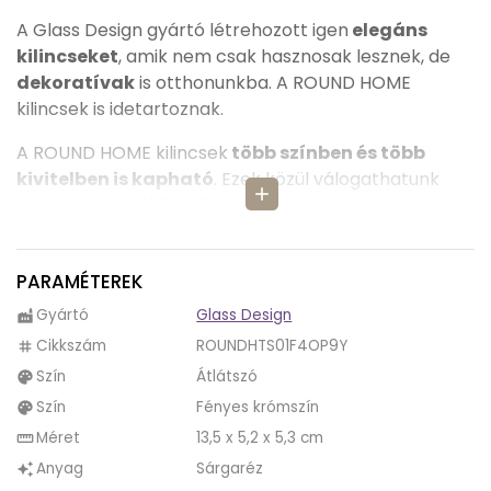
A Glass Design gyártó létrehozott igen
elegáns
kilincseket
, amik nem csak hasznosak lesznek, de
dekoratívak
is otthonunkba. A ROUND HOME
kilincsek is idetartoznak.
A ROUND HOME kilincsek
több színben és több
kivitelben is kapható
. Ezek közül válogathatunk
add
kedvünkre attól függően, hova szeretnénk rakni.
Illetve színeiben különböző kombinációk jelennek
meg.
PARAMÉTEREK
A ROUND HOME egy egész kilincsgarnitúra, hiszen
Gyártó
Glass Design
factory
minden megtalálható benne ahhoz, hogy
Cikkszám
ROUNDHTS01F4OP9Y
tag
felszereljük.
A csomag tartalmazza: 2 db
Szín
Átlátszó
palette
kilincsszár, kilincstengely, négyzetrozetták fém
alaplappal, rozettákhoz átmenőcsavar,
Szín
Fényes krómszín
palette
kilincsszár rögzítéséhez hernyócsavar,
Méret
13,5 x 5,2 x 5,3 cm
straighten
imbuszkulcs.
Anyag
Sárgaréz
auto_awesome