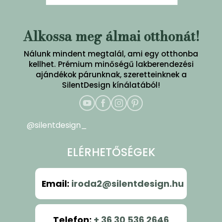
Alkossa meg álmai otthonát!
Nálunk mindent megtalál, ami egy otthonba
kellhet. Prémium minőségű lakberendezési
ajándékok párunknak, szeretteinknek a
SilentDesign kínálatából!
@silentdesign_
ELÉRHETŐSÉGEK
Email
:
iroda2@silentdesign.hu
Telefon
:
+ 36 30 536 2646