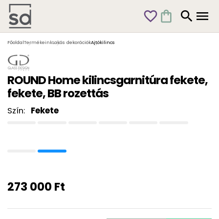
favorite_outline
shopping_bag
search
menu
Főoldal
Termékeink
Lakás dekorációk
Ajtókilincs
ROUND Home kilincsgarnitúra fekete,
fekete, BB rozettás
Szín:
Fekete
273 000 Ft