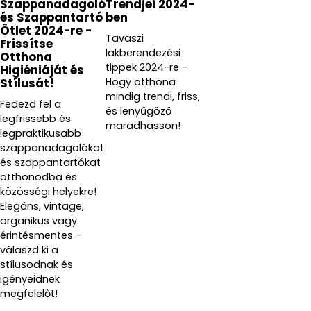
Szappanadagoló
Trendjei 2024-
és Szappantartó
ben
Ötlet 2024-re -
Tavaszi
Frissítse
lakberendezési
Otthona
tippek 2024-re -
Higiéniáját és
Hogy otthona
Stílusát!
mindig trendi, friss,
Fedezd fel a
és lenyűgöző
legfrissebb és
maradhasson!
legpraktikusabb
szappanadagolókat
és szappantartókat
otthonodba és
közösségi helyekre!
Elegáns, vintage,
organikus vagy
érintésmentes -
válaszd ki a
stílusodnak és
igényeidnek
megfelelőt!