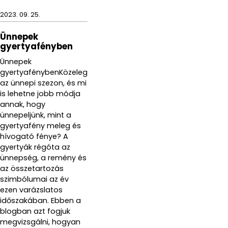
2023. 09. 25.
Ünnepek
gyertyafényben
Ünnepek
gyertyafénybenKözeleg
az ünnepi szezon, és mi
is lehetne jobb módja
annak, hogy
ünnepeljünk, mint a
gyertyafény meleg és
hívogató fénye? A
gyertyák régóta az
ünnepség, a remény és
az összetartozás
szimbólumai az év
ezen varázslatos
időszakában. Ebben a
blogban azt fogjuk
megvizsgálni, hogyan