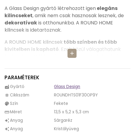
A Glass Design gyártó létrehozott igen
elegáns
kilincseket
, amik nem csak hasznosak lesznek, de
dekoratívak
is otthonunkba. A ROUND HOME
kilincsek is idetartoznak.
A ROUND HOME kilincsek
több színben és több
kivitelben is kapható
. Ezek közül válogathatunk
add
kedvünkre attól függően, hova szeretnénk rakni.
Illetve színeiben különböző kombinációk jelennek
meg.
PARAMÉTEREK
A ROUND HOME egy egész kilincsgarnitúra, hiszen
Gyártó
Glass Design
factory
minden megtalálható benne ahhoz, hogy
Cikkszám
ROUNDHTS01F30OP9Y
tag
felszereljük.
A csomag tartalmazza: 2 db
Szín
Fekete
palette
kilincsszár, kilincstengely, négyzetrozetták fém
alaplappal, rozettákhoz átmenőcsavar,
Méret
13,5 x 5,2 x 5,3 cm
straighten
kilincsszár rögzítéséhez hernyócsavar,
Anyag
Sárgaréz
auto_awesome
imbuszkulcs.
Anyag
Kristályüveg
auto_awesome