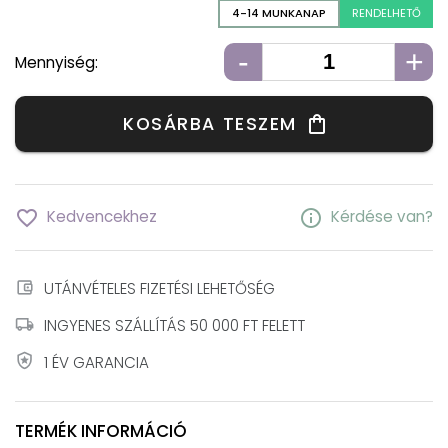
4-14 MUNKANAP
RENDELHETŐ
-
+
Mennyiség:
KOSÁRBA TESZEM
shopping_bag
favorite_border
info
Kedvencekhez
Kérdése van?
account_balance_wallet
UTÁNVÉTELES FIZETÉSI LEHETŐSÉG
local_shipping
INGYENES SZÁLLÍTÁS 50 000 FT FELETT
local_police
1 ÉV GARANCIA
TERMÉK INFORMÁCIÓ