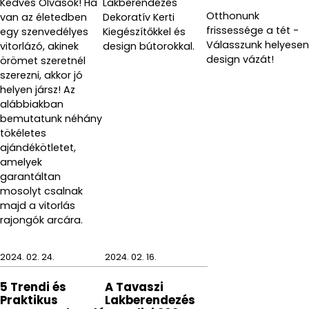
Kedves Olvasók! Ha
Lakberendezés
Otthonunk
van az életedben
Dekoratív Kerti
frissessége a tét -
egy szenvedélyes
Kiegészítőkkel és
Válasszunk helyesen
vitorlázó, akinek
design bútorokkal.
design vázát!
örömet szeretnél
szerezni, akkor jó
helyen jársz! Az
alábbiakban
bemutatunk néhány
tökéletes
ajándékötletet,
amelyek
garantáltan
mosolyt csalnak
majd a vitorlás
rajongók arcára.
2024. 02. 24.
2024. 02. 16.
5 Trendi és
A Tavaszi
Praktikus
Lakberendezés