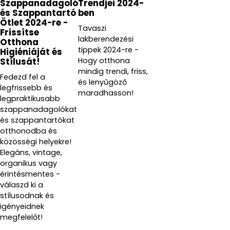
Szappanadagoló
Trendjei 2024-
és Szappantartó
ben
Ötlet 2024-re -
Tavaszi
Frissítse
lakberendezési
Otthona
tippek 2024-re -
Higiéniáját és
Hogy otthona
Stílusát!
mindig trendi, friss,
Fedezd fel a
és lenyűgöző
legfrissebb és
maradhasson!
legpraktikusabb
szappanadagolókat
és szappantartókat
otthonodba és
közösségi helyekre!
Elegáns, vintage,
organikus vagy
érintésmentes -
válaszd ki a
stílusodnak és
igényeidnek
megfelelőt!