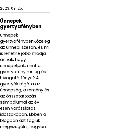
2023. 09. 25.
Ünnepek
gyertyafényben
Ünnepek
gyertyafénybenKözeleg
az ünnepi szezon, és mi
is lehetne jobb módja
annak, hogy
ünnepeljünk, mint a
gyertyafény meleg és
hívogató fénye? A
gyertyák régóta az
ünnepség, a remény és
az összetartozás
szimbólumai az év
ezen varázslatos
időszakában. Ebben a
blogban azt fogjuk
megvizsgálni, hogyan