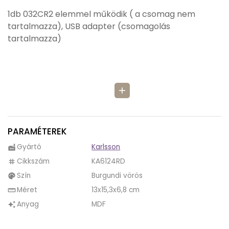
1db 032CR2 elemmel működik ( a csomag nem
tartalmazza), USB adapter (csomagolás
tartalmazza)
add
PARAMÉTEREK
Gyártó
Karlsson
factory
Cikkszám
KA6124RD
tag
Szín
Burgundi vörös
palette
Méret
13x15,3x6,8 cm
straighten
Anyag
MDF
auto_awesome