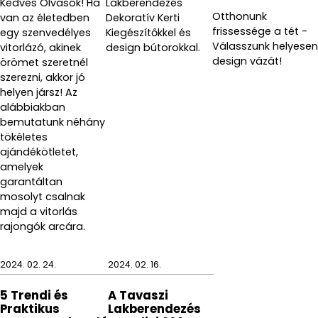
Kedves Olvasók! Ha
Lakberendezés
Otthonunk
van az életedben
Dekoratív Kerti
frissessége a tét -
egy szenvedélyes
Kiegészítőkkel és
Válasszunk helyesen
vitorlázó, akinek
design bútorokkal.
design vázát!
örömet szeretnél
szerezni, akkor jó
helyen jársz! Az
alábbiakban
bemutatunk néhány
tökéletes
ajándékötletet,
amelyek
garantáltan
mosolyt csalnak
majd a vitorlás
rajongók arcára.
2024. 02. 24.
2024. 02. 16.
5 Trendi és
A Tavaszi
Praktikus
Lakberendezés