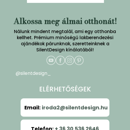
Alkossa meg álmai otthonát!
Nálunk mindent megtalál, ami egy otthonba
kellhet. Prémium minőségű lakberendezési
ajándékok párunknak, szeretteinknek a
SilentDesign kínálatából!
@silentdesign_
ELÉRHETŐSÉGEK
Email
:
iroda2@silentdesign.hu
Telefon
:
+ 36 30 536 2646