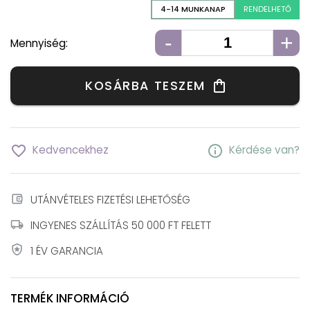
4-14 MUNKANAP
RENDELHETŐ
-
+
Mennyiség:
KOSÁRBA TESZEM
shopping_bag
favorite_border
info
Kedvencekhez
Kérdése van?
account_balance_wallet
UTÁNVÉTELES FIZETÉSI LEHETŐSÉG
local_shipping
INGYENES SZÁLLÍTÁS 50 000 FT FELETT
local_police
1 ÉV GARANCIA
TERMÉK INFORMÁCIÓ