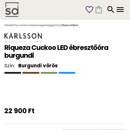
favorite_outline
shopping_bag
search
menu
Főoldal
Termékeink
Helyiségek
Nappali
Óra
Ébresztőóra
Riqueza Cuckoo LED ébresztőóra
burgundi
Szín:
Burgundi vörös
22 900 Ft