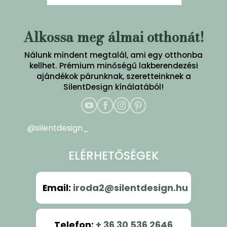
Alkossa meg álmai otthonát!
Nálunk mindent megtalál, ami egy otthonba
kellhet. Prémium minőségű lakberendezési
ajándékok párunknak, szeretteinknek a
SilentDesign kínálatából!
@silentdesign_
ELÉRHETŐSÉGEK
Email
:
iroda2@silentdesign.hu
Telefon
:
+ 36 30 536 2646