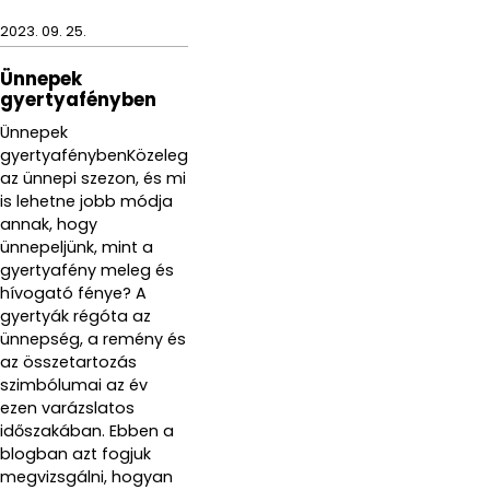
2023. 09. 25.
Ünnepek
gyertyafényben
Ünnepek
gyertyafénybenKözeleg
az ünnepi szezon, és mi
is lehetne jobb módja
annak, hogy
ünnepeljünk, mint a
gyertyafény meleg és
hívogató fénye? A
gyertyák régóta az
ünnepség, a remény és
az összetartozás
szimbólumai az év
ezen varázslatos
időszakában. Ebben a
blogban azt fogjuk
megvizsgálni, hogyan