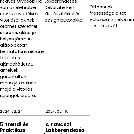
Kedves Olvasók! Ha
Lakberendezés
Otthonunk
van az életedben
Dekoratív Kerti
frissessége a tét -
egy szenvedélyes
Kiegészítőkkel és
Válasszunk helyesen
vitorlázó, akinek
design bútorokkal.
design vázát!
örömet szeretnél
szerezni, akkor jó
helyen jársz! Az
alábbiakban
bemutatunk néhány
tökéletes
ajándékötletet,
amelyek
garantáltan
mosolyt csalnak
majd a vitorlás
rajongók arcára.
2024. 02. 24.
2024. 02. 16.
5 Trendi és
A Tavaszi
Praktikus
Lakberendezés