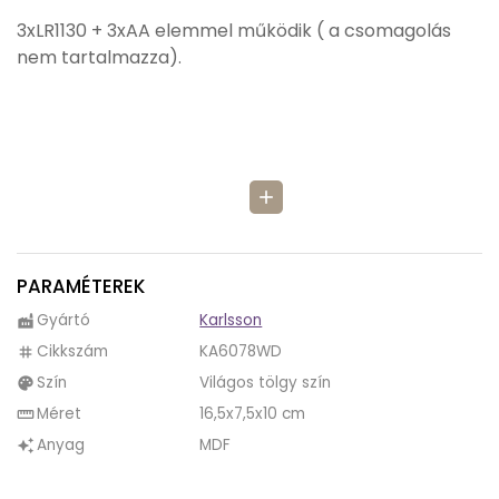
3xLR1130 + 3xAA elemmel működik ( a csomagolás
nem tartalmazza).
add
PARAMÉTEREK
Gyártó
Karlsson
factory
Cikkszám
KA6078WD
tag
Szín
Világos tölgy szín
palette
Méret
16,5x7,5x10 cm
straighten
Anyag
MDF
auto_awesome