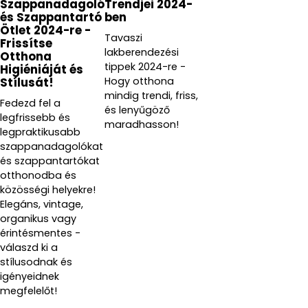
Szappanadagoló
Trendjei 2024-
és Szappantartó
ben
Ötlet 2024-re -
Tavaszi
Frissítse
lakberendezési
Otthona
tippek 2024-re -
Higiéniáját és
Hogy otthona
Stílusát!
mindig trendi, friss,
Fedezd fel a
és lenyűgöző
legfrissebb és
maradhasson!
legpraktikusabb
szappanadagolókat
és szappantartókat
otthonodba és
közösségi helyekre!
Elegáns, vintage,
organikus vagy
érintésmentes -
válaszd ki a
stílusodnak és
igényeidnek
megfelelőt!