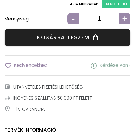
4-14 MUNKANAP
RENDELHETŐ
-
+
Mennyiség:
KOSÁRBA TESZEM
shopping_bag
favorite_border
info
Kedvencekhez
Kérdése van?
account_balance_wallet
UTÁNVÉTELES FIZETÉSI LEHETŐSÉG
local_shipping
INGYENES SZÁLLÍTÁS 50 000 FT FELETT
local_police
1 ÉV GARANCIA
TERMÉK INFORMÁCIÓ