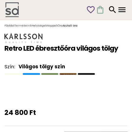
favorite_outline
shopping_bag
search
menu
Főoldal
Termékeink
Helyiségek
Nappali
Óra
Asztali óra
Retro LED ébresztőóra világos tölgy
Szín:
Világos tölgy szín
24 800 Ft