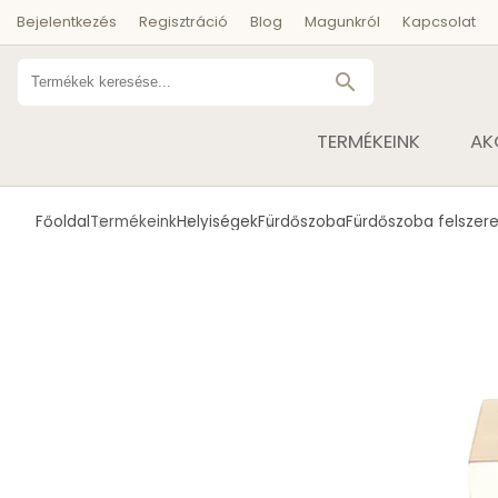
Bejelentkezés
Regisztráció
Blog
Magunkról
Kapcsolat
search
TERMÉKEINK
AK
Főoldal
Termékeink
Helyiségek
Fürdőszoba
Fürdőszoba felszere