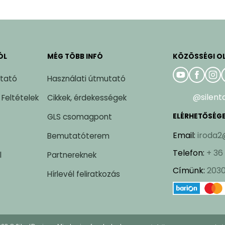
ÓL
MÉG TÖBB INFÓ
KÖZÖSSÉGI O
ztató
Használati útmutató
@silent
 Feltételek
Cikkek, érdekességek
GLS csomagpont
ELÉRHETŐSÉG
Email
:
iroda2
Bemutatóterem
Telefon
:
+ 36
l
Partnereknek
Címünk
:
2030
Hírlevél feliratkozás