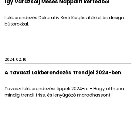
Így Varázsolj Mesés Nappalit kertedből
Lakberendezés Dekoratív Kerti Kiegészítőkkel és design
bútorokkal.
2024. 02. 16.
A Tavaszi Lakberendezés Trendjei 2024-ben
Tavaszi lakberendezési tippek 2024-re - Hogy otthona
mindig trendi, friss, és lenyűgöző maradhasson!