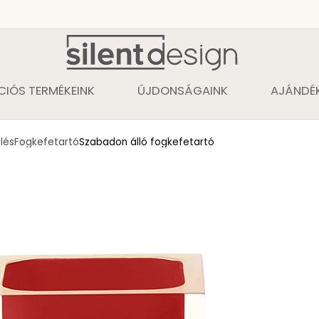
CIÓS TERMÉKEINK
ÚJDONSÁGAINK
AJÁNDÉK
lés
Fogkefetartó
Szabadon álló fogkefetartó