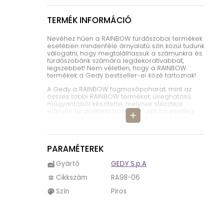
TERMÉK INFORMÁCIÓ
Nevéhez hűen a RAINBOW fürdőszobai termékek
esetében mindenféle árnyalatú szín közül tudunk
válogatni, hogy megtalálhassuk a számunkra és
fürdőszobánk számára legdekoratívabbat,
legszebbet! Nem véletlen, hogy a RAINBOW
termékek a Gedy bestseller-ei közé tartoznak!
A Gedy a RAINBOW fogmosópoharat, mint az
összes többi RAINBOW terméket, üveghatású
műgyantából készítette, melynek stilisztikai
előnyén túl praktikai haszna is van: ha esetleg
add
gyerek vagy bárki lelökné bármely RAINBOW
fürdőszobai tartozékunkat, az sokkal
strapabíróbb, mintha üvegből lenne, így sokkal
biztonságosabb használni az összes Gedy
PARAMÉTEREK
RAINBOW fürdőszobai terméket!
A RAINBOW fogmosópohár, attól függően, melyik
Gyártó
GEDY S.p.A
factory
színűt választjuk, elegánsan, játékosan, modernül
is dekorálhatja fürdőszobánkat! További előnye,
Cikkszám
RA98-06
tag
hogy formavilágának köszönhetően könnyedén
Szín
Piros
hozzáférünk fogkeféinkhez, egyszerű használni,
palette
így megkönnyíti hétköznapjainkat a RAINBOW
fogmosópohár!
Így kapható nálunk RAINBOW fogmosópohár, álló