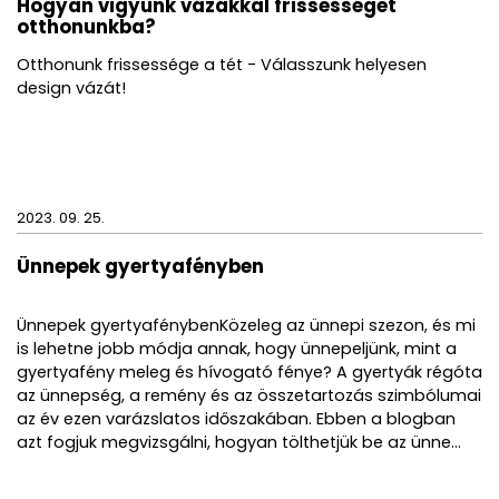
Hogyan vigyünk vázákkal frissességet
fektessünk be a Gedy csodaszép és praktikus
otthonunkba?
termékeibe, hogy meseszép otthonunk
szolgálhasson alapjául ezeknek az emlékeknek!
Otthonunk frissessége a tét - Válasszunk helyesen
A Gedy RAINBOW fogmosópohár állapotának
design vázát!
megőrzése érdekében a tisztításnál
alkalmazzunk nedves tisztítórongyot és kerüljük a
savas kémhatású, maró vegyszereket.
2023. 09. 25.
Ünnepek gyertyafényben
Ünnepek gyertyafénybenKözeleg az ünnepi szezon, és mi
is lehetne jobb módja annak, hogy ünnepeljünk, mint a
gyertyafény meleg és hívogató fénye? A gyertyák régóta
az ünnepség, a remény és az összetartozás szimbólumai
az év ezen varázslatos időszakában. Ebben a blogban
azt fogjuk megvizsgálni, hogyan tölthetjük be az ünne...