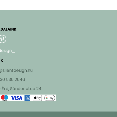
LDALAINK
design_
EK
@silentdesign.hu
 30 536 2646
 Érd, Sándor utca 24.