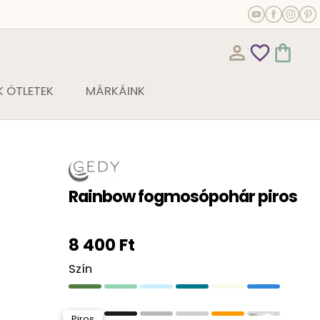
person_outline
favorite_outline
shopping_bag
 ÖTLETEK
MÁRKÁINK
Rainbow fogmosópohár piros
8 400 Ft
Szín
Piros