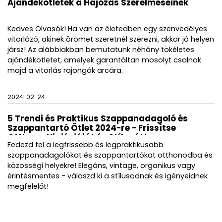
Ajándékötletek a Hajózás Szerelmeseinek
Kedves Olvasók! Ha van az életedben egy szenvedélyes
vitorlázó, akinek örömet szeretnél szerezni, akkor jó helyen
jársz! Az alábbiakban bemutatunk néhány tökéletes
ajándékötletet, amelyek garantáltan mosolyt csalnak
majd a vitorlás rajongók arcára.
2024. 02. 24.
5 Trendi és Praktikus Szappanadagoló és
Szappantartó Ötlet 2024-re - Frissítse
Otthona Higiéniáját és Stílusát!
Fedezd fel a legfrissebb és legpraktikusabb
szappanadagolókat és szappantartókat otthonodba és
közösségi helyekre! Elegáns, vintage, organikus vagy
érintésmentes - válaszd ki a stílusodnak és igényeidnek
megfelelőt!