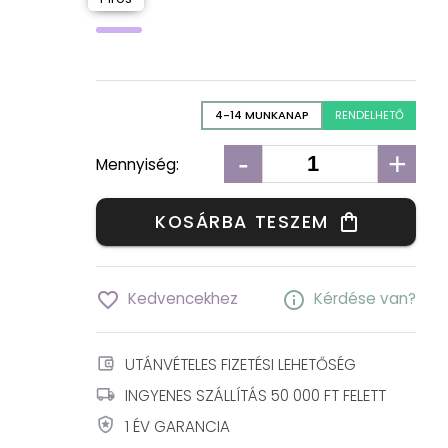
4-14 MUNKANAP
RENDELHETŐ
-
+
Mennyiség:
KOSÁRBA TESZEM
shopping_bag
favorite_border
info
Kedvencekhez
Kérdése van?
account_balance_wallet
UTÁNVÉTELES FIZETÉSI LEHETŐSÉG
local_shipping
INGYENES SZÁLLÍTÁS 50 000 FT FELETT
local_police
1 ÉV GARANCIA