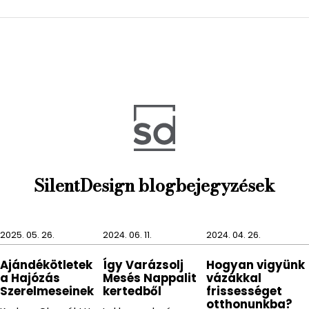
ahhoz, hogy akár 5-6 fogkefét is tároljunk benne. De
akár lehet kevesebb fogkefét tárolni benne és a
másik rekeszébe egy fogkrémet, hiszen két külön
része van pohárnak.
A QUADROTTO termékcsaládban minden fontosabb
fürdőszobai kiegészítő megtalálható. A
termékcsalád darabjai a fogmosópohár,
szappantartó, WC kefe tartó és szappanadagoló.
A QUADROTTO termékcsaládot azoknak ajánljuk,
SilentDesign blogbejegyzések
akik szeretik a szögletes, modern darabokat.
2025. 05. 26.
2024. 06. 11.
2024. 04. 26.
Ajándékötletek
Így Varázsolj
Hogyan vigyünk
a Hajózás
Mesés Nappalit
vázákkal
Szerelmeseinek
kertedből
frissességet
otthonunkba?