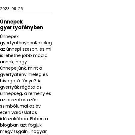
2023. 09. 25.
Ünnepek
gyertyafényben
Ünnepek
gyertyafénybenKözeleg
az ünnepi szezon, és mi
is lehetne jobb módja
annak, hogy
ünnepeljünk, mint a
gyertyafény meleg és
hívogató fénye? A
gyertyák régóta az
ünnepség, a remény és
az összetartozás
szimbólumai az év
ezen varázslatos
időszakában. Ebben a
blogban azt fogjuk
megvizsgálni, hogyan