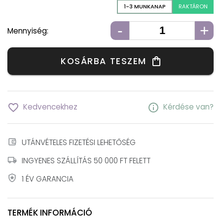
1-3 MUNKANAP
RAKTÁRON
-
+
Mennyiség:
KOSÁRBA TESZEM
shopping_bag
favorite_border
info
Kedvencekhez
Kérdése van?
account_balance_wallet
UTÁNVÉTELES FIZETÉSI LEHETŐSÉG
local_shipping
INGYENES SZÁLLÍTÁS 50 000 FT FELETT
local_police
1 ÉV GARANCIA
TERMÉK INFORMÁCIÓ