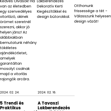
Kedves Olvasók! Ha
Lakberendezés
Otthonunk
van az életedben
Dekoratív Kerti
frissessége a tét -
egy szenvedélyes
Kiegészítőkkel és
Válasszunk helyesen
vitorlázó, akinek
design bútorokkal.
design vázát!
örömet szeretnél
szerezni, akkor jó
helyen jársz! Az
alábbiakban
bemutatunk néhány
tökéletes
ajándékötletet,
amelyek
garantáltan
mosolyt csalnak
majd a vitorlás
rajongók arcára.
2024. 02. 24.
2024. 02. 16.
5 Trendi és
A Tavaszi
Praktikus
Lakberendezés