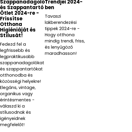
Szappanadagoló
Trendjei 2024-
és Szappantartó
ben
Ötlet 2024-re -
Tavaszi
Frissítse
lakberendezési
Otthona
tippek 2024-re -
Higiéniáját és
Hogy otthona
Stílusát!
mindig trendi, friss,
Fedezd fel a
és lenyűgöző
legfrissebb és
maradhasson!
legpraktikusabb
szappanadagolókat
és szappantartókat
otthonodba és
közösségi helyekre!
Elegáns, vintage,
organikus vagy
érintésmentes -
válaszd ki a
stílusodnak és
igényeidnek
megfelelőt!