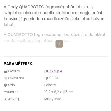
A Gedy QUADROTTO fogmosópohár letisztult,
szögletes alakkal rendelkezik. Modern megjelenést
képvisel, így minden mosdó szélén tökéletes helyen
lehet.
A QUADROTTO fogmosópohár bordázott oldalakkal
rendelkezik, így tapintása érdekes.
add
Monokróm színvilág jellemző a QUADROTTO
fogmosópoharakra, így bármilyen színű és stílusú
fürdőszobába be tudnak illeszkedni. Négy különböző
PARAMÉTEREK
színben kapható: bézs, szürke, fekete, fehér.
Gyártó
GEDY S.p.A
factory
A QUADROTTO fogmosópohárban ötvöződik a
Cikkszám
QU98-14
tag
klasszikus és a modern dizájn.
Szín
Fekete
palette
Méret
10,2 x 6,2 x 11,5 cm
straighten
A QUADROTTO fogmosópohár műgyantából készült,
Anyag
Műgyanta
auto_awesome
mégis kőhatású kialakítása van.
A QUADROTTO fogmosópohár mérete elég nagy