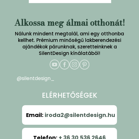
Alkossa meg álmai otthonát!
Nálunk mindent megtalál, ami egy otthonba
kellhet. Prémium minőségű lakberendezési
ajándékok párunknak, szeretteinknek a
SilentDesign kínálatából!
@silentdesign_
ELÉRHETŐSÉGEK
Email
:
iroda2@silentdesign.hu
Telefon
:
+ 36 30 536 2646