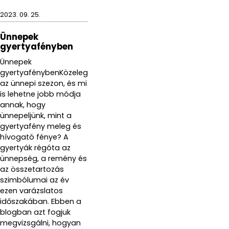
2023. 09. 25.
Ünnepek
gyertyafényben
Ünnepek
gyertyafénybenKözeleg
az ünnepi szezon, és mi
is lehetne jobb módja
annak, hogy
ünnepeljünk, mint a
gyertyafény meleg és
hívogató fénye? A
gyertyák régóta az
ünnepség, a remény és
az összetartozás
szimbólumai az év
ezen varázslatos
időszakában. Ebben a
blogban azt fogjuk
megvizsgálni, hogyan