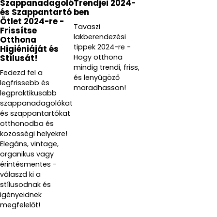
Szappanadagoló
Trendjei 2024-
és Szappantartó
ben
Ötlet 2024-re -
Tavaszi
Frissítse
lakberendezési
Otthona
tippek 2024-re -
Higiéniáját és
Hogy otthona
Stílusát!
mindig trendi, friss,
Fedezd fel a
és lenyűgöző
legfrissebb és
maradhasson!
legpraktikusabb
szappanadagolókat
és szappantartókat
otthonodba és
közösségi helyekre!
Elegáns, vintage,
organikus vagy
érintésmentes -
válaszd ki a
stílusodnak és
igényeidnek
megfelelőt!