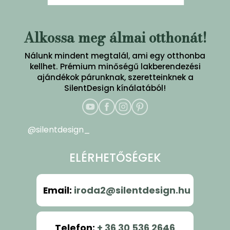
Alkossa meg álmai otthonát!
Nálunk mindent megtalál, ami egy otthonba
kellhet. Prémium minőségű lakberendezési
ajándékok párunknak, szeretteinknek a
SilentDesign kínálatából!
@silentdesign_
ELÉRHETŐSÉGEK
Email
:
iroda2@silentdesign.hu
Telefon
:
+ 36 30 536 2646