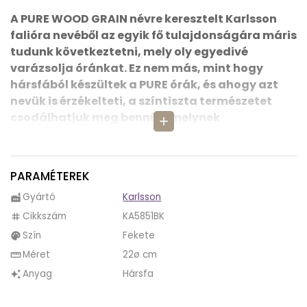
A PURE WOOD GRAIN névre keresztelt Karlsson
falióra nevéből az egyik fő tulajdonságára máris
tudunk következtetni, mely oly egyedivé
varázsolja óránkat. Ez nem más, mint hogy
hársfából készültek a PURE órák, és ahogy azt
nevük is érzékelteti, a színtiszta természetet
csodálhatjuk meg bennük, melynek
add
köszönhetően ritkán egyedi módon varázsolják
szebbé ezek a dekorórák otthonunkat.
PARAMÉTEREK
Különlegessége még a PURE WOOD GRAIN faliórának,
és erre a tulajdonságára is lehet következtetni,
Gyártó
Karlsson
factory
hiszen művészien úgy nevezték el, hogy neve
Cikkszám
KA5851BK
tag
többértelmű is lehessen, hogy
nemcsak a számlap
Szín
Fekete
palette
és az óraház, de a mutatók és a számlapon
Méret
22ø cm
straighten
található számok is hársfából készültek, tehát
Anyag
Hársfa
auto_awesome
színtisztán egy anyagból készült óránk, de
részei mégis annyira különböznek