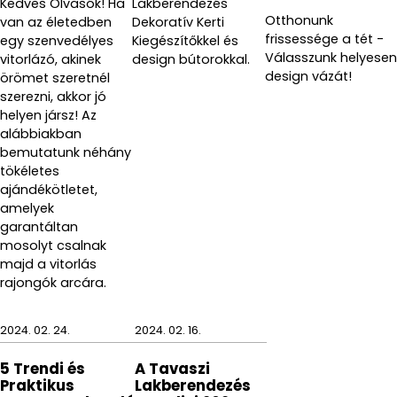
Kedves Olvasók! Ha
Lakberendezés
nem fogja megzavarni értékes délutáni
Otthonunk
van az életedben
Dekoratív Kerti
pihenésünket vagy alvásunkat.
frissessége a tét -
egy szenvedélyes
Kiegészítőkkel és
Válasszunk helyesen
vitorlázó, akinek
design bútorokkal.
A PURE WOOD GRAIN faliórával egyszerű a dolgunk,
design vázát!
örömet szeretnél
hiszen csak bele kell tennünk a hátuljába 1 db AA
szerezni, akkor jó
helyen jársz! Az
elemet (csomagolás nem tartalmazza), fel kell
alábbiakban
helyezzük a falra, ahol a lehető legszebben dekorálja
bemutatunk néhány
otthonunkat, és onnantól kezdve
meseszép PURE
tökéletes
dekoróránk vidáman és csendesen fog járni.
ajándékötletet,
amelyek
garantáltan
mosolyt csalnak
majd a vitorlás
rajongók arcára.
2024. 02. 24.
2024. 02. 16.
5 Trendi és
A Tavaszi
Praktikus
Lakberendezés