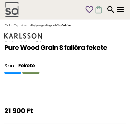
favorite_outline
shopping_bag
search
menu
Főoldal
Termékeink
Helyiségek
Nappali
Óra
Falióra
Pure Wood Grain S falióra fekete
Szín:
Fekete
21 900 Ft