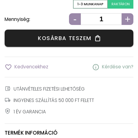
1-3 MUNKANAP
RAKTÁRON
-
+
Mennyiség:
KOSÁRBA TESZEM
shopping_bag
favorite_border
info
Kedvencekhez
Kérdése van?
account_balance_wallet
UTÁNVÉTELES FIZETÉSI LEHETŐSÉG
local_shipping
INGYENES SZÁLLÍTÁS 50 000 FT FELETT
local_police
1 ÉV GARANCIA
TERMÉK INFORMÁCIÓ