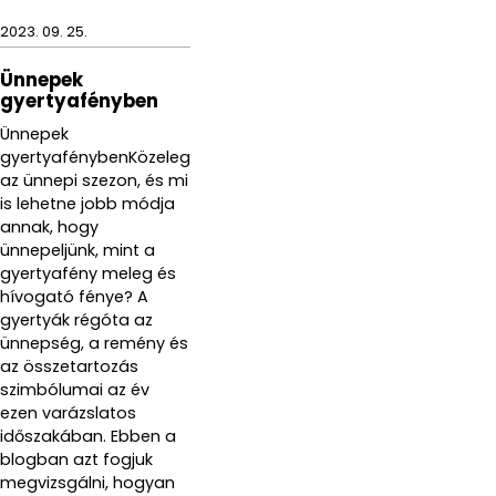
2023. 09. 25.
Ünnepek
gyertyafényben
Ünnepek
gyertyafénybenKözeleg
az ünnepi szezon, és mi
is lehetne jobb módja
annak, hogy
ünnepeljünk, mint a
gyertyafény meleg és
hívogató fénye? A
gyertyák régóta az
ünnepség, a remény és
az összetartozás
szimbólumai az év
ezen varázslatos
időszakában. Ebben a
blogban azt fogjuk
megvizsgálni, hogyan