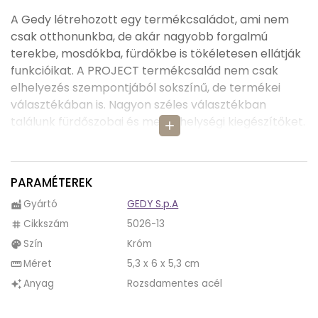
A Gedy létrehozott egy termékcsaládot, ami nem
csak otthonunkba, de akár nagyobb forgalmú
terekbe, mosdókba, fürdőkbe is tökéletesen ellátják
funkcióikat. A PROJECT termékcsalád nem csak
elhelyezés szempontjából sokszínű, de termékei
választékában is. Nagyon széles választékban
találunk fürdőszobai és mellékhelységi kiegészítőket.
add
Fogmosópoháron keresztül, törölközőtartókon át,
akasztókat is találunk a PROJECT termékei között.
PARAMÉTEREK
A PROJECT termékcsalád egységesen
rozsdamentes acélból készült, hogy ellen tudjanak
Gyártó
GEDY S.p.A
factory
állni a víznek és strapabíróak legyenek, még akkor is,
Cikkszám
5026-13
tag
ha sok ember keze által van használva. Egységes
Szín
Króm
palette
anyaguk miatt egységben tudják díszíteni
Méret
5,3 x 6 x 5,3 cm
straighten
fürdőszobánkat.
Anyag
Rozsdamentes acél
auto_awesome
A PROJECT termékcsaládban kettő akasztó
található. Van egy szimpla és egy dupla változata is.