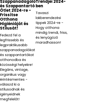
Szappanadagoló
Trendjei 2024-
és Szappantartó
ben
Ötlet 2024-re -
Tavaszi
Frissítse
lakberendezési
Otthona
tippek 2024-re -
Higiéniáját és
Hogy otthona
Stílusát!
mindig trendi, friss,
Fedezd fel a
és lenyűgöző
legfrissebb és
maradhasson!
legpraktikusabb
szappanadagolókat
és szappantartókat
otthonodba és
közösségi helyekre!
Elegáns, vintage,
organikus vagy
érintésmentes -
válaszd ki a
stílusodnak és
igényeidnek
megfelelőt!