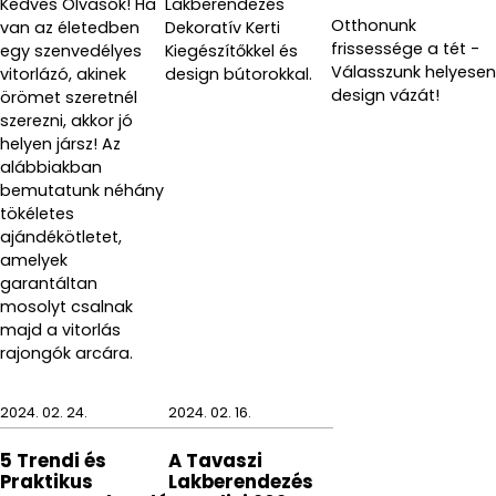
Kedves Olvasók! Ha
Lakberendezés
Otthonunk
van az életedben
Dekoratív Kerti
frissessége a tét -
egy szenvedélyes
Kiegészítőkkel és
Válasszunk helyesen
vitorlázó, akinek
design bútorokkal.
design vázát!
örömet szeretnél
szerezni, akkor jó
helyen jársz! Az
alábbiakban
bemutatunk néhány
tökéletes
ajándékötletet,
amelyek
garantáltan
mosolyt csalnak
majd a vitorlás
rajongók arcára.
2024. 02. 24.
2024. 02. 16.
5 Trendi és
A Tavaszi
Praktikus
Lakberendezés