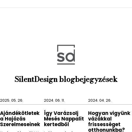
A fenti PROJECT dupla akasztó sajátossága, hogy két
kis fülére több, kisebb dolgot is tudunk akasztani.
A hibátlan állapot megőrzésének érdekében kerüljük
az erősen savas, maró hatású vegyszereket.
SilentDesign blogbejegyzések
2025. 05. 26.
2024. 06. 11.
2024. 04. 26.
Ajándékötletek
Így Varázsolj
Hogyan vigyünk
a Hajózás
Mesés Nappalit
vázákkal
Szerelmeseinek
kertedből
frissességet
otthonunkba?