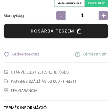
4-14 MUNKANAP
RENDELHETŐ
-
+
Mennyiség:
KOSÁRBA TESZEM
shopping_bag
favorite_border
info
Kedvencekhez
Kérdése van?
account_balance_wallet
UTÁNVÉTELES FIZETÉSI LEHETŐSÉG
local_shipping
INGYENES SZÁLLÍTÁS 50 000 FT FELETT
local_police
1 ÉV GARANCIA
TERMÉK INFORMÁCIÓ