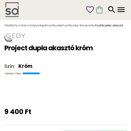
favorite_outline
shopping_bag
search
menu
Főoldal
Termékeink
Helyiségek
Fürdőszoba
Fürdőszoba felszerelés
Fürdőszobai akasztó
Project dupla akasztó króm
Szín:
Króm
9 400 Ft