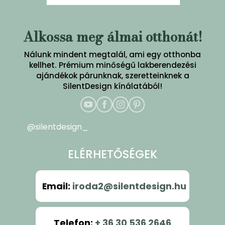
Alkossa meg álmai otthonát!
Nálunk mindent megtalál, ami egy otthonba
kellhet. Prémium minőségű lakberendezési
ajándékok párunknak, szeretteinknek a
SilentDesign kínálatából!
@silentdesign_
ELÉRHETŐSÉGEK
Email
:
iroda2@silentdesign.hu
Telefon
:
+ 36 30 536 2646