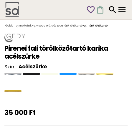
favorite_outline
shopping_bag
search
menu
Főoldal
Termékeink
Helyiségek
Fürdőszoba
Törölközőtartó
Fali törölközőtartó
Pirenei fali törölközőtartó karika
acélszürke
Szín:
Acélszürke
35 000 Ft