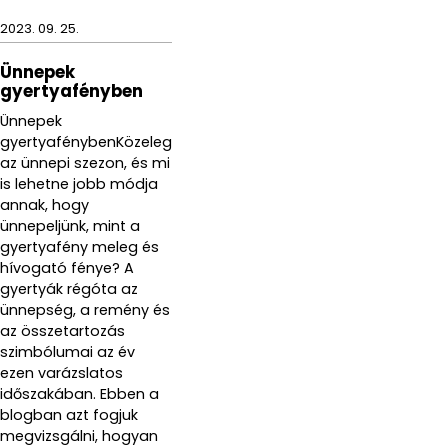
2023. 09. 25.
Ünnepek
gyertyafényben
Ünnepek
gyertyafénybenKözeleg
az ünnepi szezon, és mi
is lehetne jobb módja
annak, hogy
ünnepeljünk, mint a
gyertyafény meleg és
hívogató fénye? A
gyertyák régóta az
ünnepség, a remény és
az összetartozás
szimbólumai az év
ezen varázslatos
időszakában. Ebben a
blogban azt fogjuk
megvizsgálni, hogyan