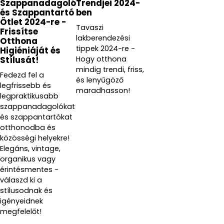
Szappanadagoló
Trendjei 2024-
és Szappantartó
ben
Ötlet 2024-re -
Tavaszi
Frissítse
lakberendezési
Otthona
tippek 2024-re -
Higiéniáját és
Hogy otthona
Stílusát!
mindig trendi, friss,
Fedezd fel a
és lenyűgöző
legfrissebb és
maradhasson!
legpraktikusabb
szappanadagolókat
és szappantartókat
otthonodba és
közösségi helyekre!
Elegáns, vintage,
organikus vagy
érintésmentes -
válaszd ki a
stílusodnak és
igényeidnek
megfelelőt!