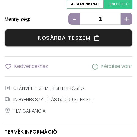
4-14 MUNKANAP
RENDELHETŐ
-
+
Mennyiség:
KOSÁRBA TESZEM
shopping_bag
favorite_border
info
Kedvencekhez
Kérdése van?
account_balance_wallet
UTÁNVÉTELES FIZETÉSI LEHETŐSÉG
local_shipping
INGYENES SZÁLLÍTÁS 50 000 FT FELETT
local_police
1 ÉV GARANCIA
TERMÉK INFORMÁCIÓ