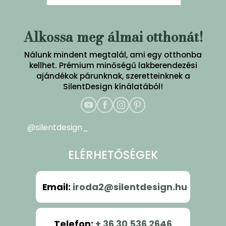
Alkossa meg álmai otthonát!
Nálunk mindent megtalál, ami egy otthonba
kellhet. Prémium minőségű lakberendezési
ajándékok párunknak, szeretteinknek a
SilentDesign kínálatából!
@silentdesign_
ELÉRHETŐSÉGEK
Email
:
iroda2@silentdesign.hu
Telefon
:
+ 36 30 536 2646