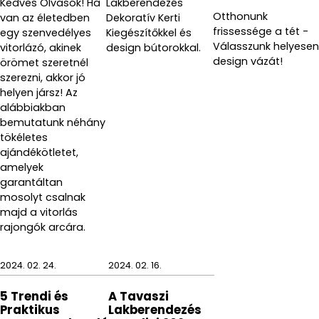
Kedves Olvasók! Ha
Lakberendezés
Otthonunk
van az életedben
Dekoratív Kerti
frissessége a tét -
egy szenvedélyes
Kiegészítőkkel és
Válasszunk helyesen
vitorlázó, akinek
design bútorokkal.
design vázát!
örömet szeretnél
szerezni, akkor jó
helyen jársz! Az
alábbiakban
bemutatunk néhány
tökéletes
ajándékötletet,
amelyek
garantáltan
mosolyt csalnak
majd a vitorlás
rajongók arcára.
2024. 02. 24.
2024. 02. 16.
5 Trendi és
A Tavaszi
Praktikus
Lakberendezés