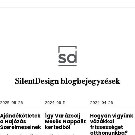
abszolút segítségünkre válhat.
A PIRENEI törölközőtartó fúrással rögzíthető a falra,
melyhez szükséges kiegészítőket a csomagolás
tartalmazza.
A termékek sértetlenségének megőrzése
érdekében, kérjük hogy a termékeket nedves, puha
ronggyal tisztítsa, és a tisztítás során maró hatású,
savas tisztítószert ne használjon.
SilentDesign blogbejegyzések
2025. 05. 26.
2024. 06. 11.
2024. 04. 26.
Ajándékötletek
Így Varázsolj
Hogyan vigyünk
a Hajózás
Mesés Nappalit
vázákkal
Szerelmeseinek
kertedből
frissességet
otthonunkba?