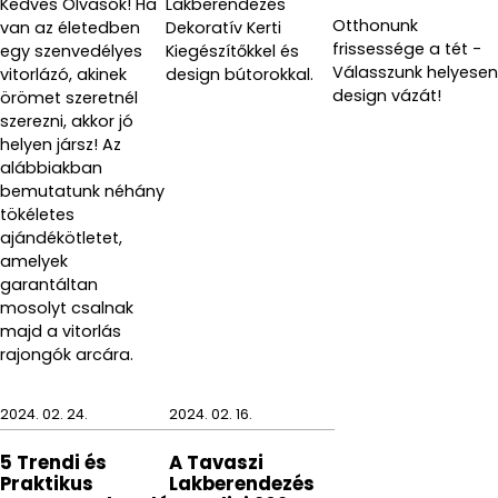
Kedves Olvasók! Ha
Lakberendezés
Otthonunk
van az életedben
Dekoratív Kerti
frissessége a tét -
egy szenvedélyes
Kiegészítőkkel és
Válasszunk helyesen
vitorlázó, akinek
design bútorokkal.
design vázát!
örömet szeretnél
szerezni, akkor jó
helyen jársz! Az
alábbiakban
bemutatunk néhány
tökéletes
ajándékötletet,
amelyek
garantáltan
mosolyt csalnak
majd a vitorlás
rajongók arcára.
2024. 02. 24.
2024. 02. 16.
5 Trendi és
A Tavaszi
Praktikus
Lakberendezés