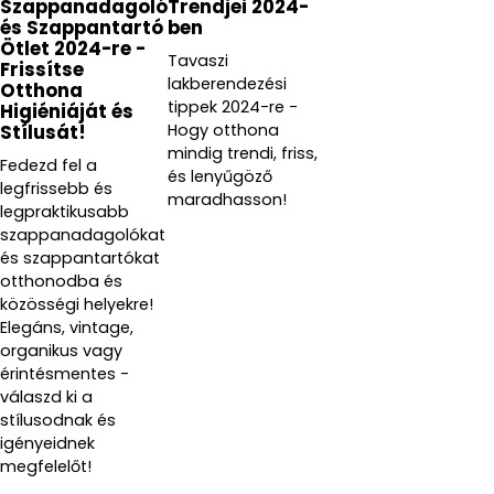
Szappanadagoló
Trendjei 2024-
és Szappantartó
ben
Ötlet 2024-re -
Tavaszi
Frissítse
lakberendezési
Otthona
tippek 2024-re -
Higiéniáját és
Hogy otthona
Stílusát!
mindig trendi, friss,
Fedezd fel a
és lenyűgöző
legfrissebb és
maradhasson!
legpraktikusabb
szappanadagolókat
és szappantartókat
otthonodba és
közösségi helyekre!
Elegáns, vintage,
organikus vagy
érintésmentes -
válaszd ki a
stílusodnak és
igényeidnek
megfelelőt!