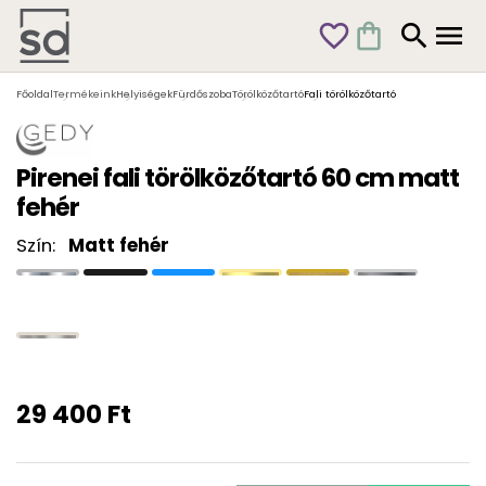
favorite_outline
shopping_bag
search
menu
Főoldal
Termékeink
Helyiségek
Fürdőszoba
Törölközőtartó
Fali törölközőtartó
Pirenei fali törölközőtartó 60 cm matt
fehér
Szín:
Matt fehér
29 400 Ft