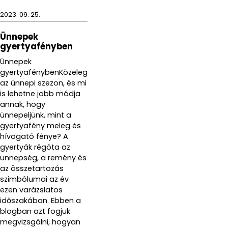
2023. 09. 25.
Ünnepek
gyertyafényben
Ünnepek
gyertyafénybenKözeleg
az ünnepi szezon, és mi
is lehetne jobb módja
annak, hogy
ünnepeljünk, mint a
gyertyafény meleg és
hívogató fénye? A
gyertyák régóta az
ünnepség, a remény és
az összetartozás
szimbólumai az év
ezen varázslatos
időszakában. Ebben a
blogban azt fogjuk
megvizsgálni, hogyan