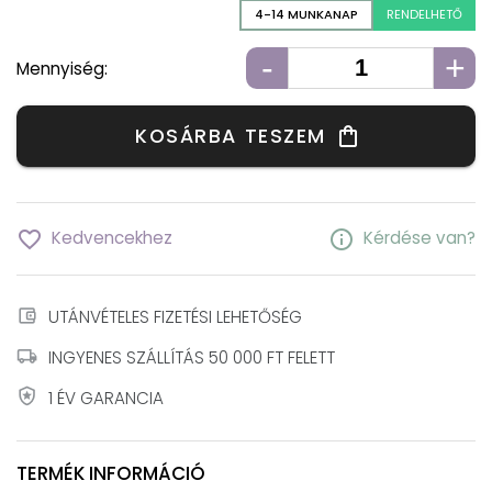
4-14 MUNKANAP
RENDELHETŐ
-
+
Mennyiség:
KOSÁRBA TESZEM
shopping_bag
favorite_border
info
Kedvencekhez
Kérdése van?
account_balance_wallet
UTÁNVÉTELES FIZETÉSI LEHETŐSÉG
local_shipping
INGYENES SZÁLLÍTÁS 50 000 FT FELETT
local_police
1 ÉV GARANCIA
TERMÉK INFORMÁCIÓ