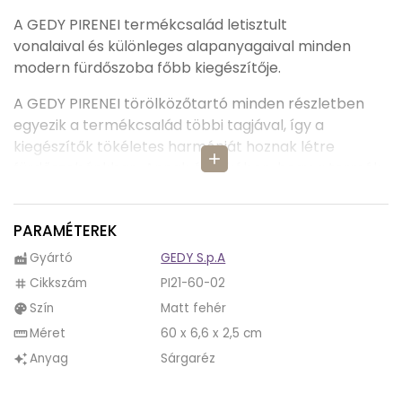
A GEDY PIRENEI termékcsalád letisztult
vonalaival és különleges alapanyagaival minden
modern fürdőszoba főbb kiegészítője.
A GEDY PIRENEI törölközőtartó minden részletben
egyezik a termékcsalád többi tagjával, így a
kiegészítők tökéletes harmóniát hoznak létre
add
fürdőszobánkban. Annak érdekében, hogy a termék
sértetlen állapotban maradjon az évek folyamán, a
tervezők a Pirenei fürdőszobai kiegészítőket
PARAMÉTEREK
sárgarézből készítették, mely anyagról tudjuk hogy a
rávitt színezett bevonatot jól megtartja, és sokáig
Gyártó
GEDY S.p.A
factory
használhatjuk fürdőszobánkba eredeti szépségében.
Cikkszám
PI21-60-02
tag
Szín
Matt fehér
palette
Rohanó világunkban sokak számára az egyetlen
lehetőséget némi énidő megteremtésére a
Méret
60 x 6,6 x 2,5 cm
straighten
fürdőszobában eltöltött pillanatok jelentik, ezért
Anyag
Sárgaréz
auto_awesome
kifejezetten fontos annak ízlésünk szerinti
berendezése, melyben a PIRENEI termékcsalád