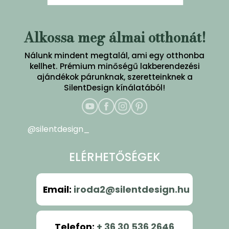
Alkossa meg álmai otthonát!
Nálunk mindent megtalál, ami egy otthonba
kellhet. Prémium minőségű lakberendezési
ajándékok párunknak, szeretteinknek a
SilentDesign kínálatából!
@silentdesign_
ELÉRHETŐSÉGEK
Email
:
iroda2@silentdesign.hu
Telefon
:
+ 36 30 536 2646