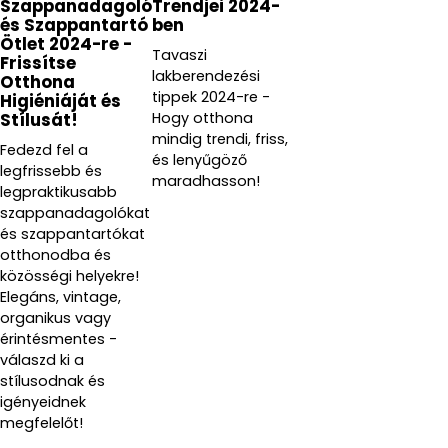
Szappanadagoló
Trendjei 2024-
és Szappantartó
ben
Ötlet 2024-re -
Tavaszi
Frissítse
lakberendezési
Otthona
tippek 2024-re -
Higiéniáját és
Hogy otthona
Stílusát!
mindig trendi, friss,
Fedezd fel a
és lenyűgöző
legfrissebb és
maradhasson!
legpraktikusabb
szappanadagolókat
és szappantartókat
otthonodba és
közösségi helyekre!
Elegáns, vintage,
organikus vagy
érintésmentes -
válaszd ki a
stílusodnak és
igényeidnek
megfelelőt!