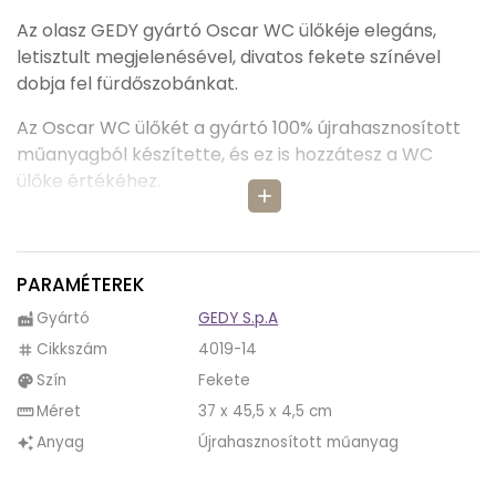
Az olasz GEDY gyártó Oscar WC ülőkéje elegáns,
letisztult megjelenésével, divatos fekete színével
dobja fel fürdőszobánkat.
Az Oscar WC ülőkét a gyártó 100% újrahasznosított
műanyagból készítette, és ez is hozzátesz a WC
ülőke értékéhez.
add
Az Oscar WC ülőkét elegáns fekete színe adja, mely
először a fehér szaniterrel extravagánsnak tűnhet,
de a fehér és fekete színek kombinációja együtt
PARAMÉTEREK
modern megjelenést adnak, mely eleganciát és
Gyártó
GEDY S.p.A
factory
kifinomultságot sugároz, miközben trendi hellyé
Cikkszám
4019-14
tag
varázsolja a vizes helyiséget.
Szín
Fekete
palette
A fekete WC deszka merész és egyedi választás a
Méret
37 x 45,5 x 4,5 cm
straighten
lakberendezésben, melyeket ki lehet egészíteni más
Anyag
Újrahasznosított műanyag
auto_awesome
fekete elemekkel, például csaptelepekkel,
törölközőtartóval vagy lámpákkal, így fokozva a