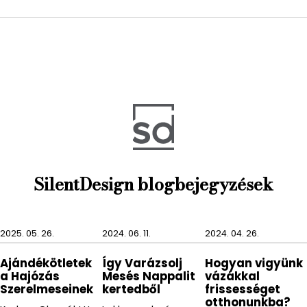
hatást, és biztosítva egységes stílust a térben. Az
ipari stílusú fürdőszobákban a fekete WC deszka jól
működik a szürke, beton hatású felületekkel, melyek
együttese használata erőteljes vizuális hatást
eredményez.
Az Oscar WC deszka tisztítása során kerüljük a savas
és maró hatású tisztítószereket, így biztosítva hogy
kiegészítőnk hosszú távon szolgáljon minket.
SilentDesign blogbejegyzések
2025. 05. 26.
2024. 06. 11.
2024. 04. 26.
Ajándékötletek
Így Varázsolj
Hogyan vigyünk
a Hajózás
Mesés Nappalit
vázákkal
Szerelmeseinek
kertedből
frissességet
otthonunkba?