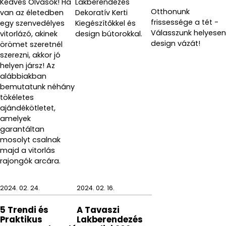
Kedves Olvasók! Ha
Lakberendezés
Otthonunk
van az életedben
Dekoratív Kerti
frissessége a tét -
egy szenvedélyes
Kiegészítőkkel és
Válasszunk helyesen
vitorlázó, akinek
design bútorokkal.
design vázát!
örömet szeretnél
szerezni, akkor jó
helyen jársz! Az
alábbiakban
bemutatunk néhány
tökéletes
ajándékötletet,
amelyek
garantáltan
mosolyt csalnak
majd a vitorlás
rajongók arcára.
2024. 02. 24.
2024. 02. 16.
5 Trendi és
A Tavaszi
Praktikus
Lakberendezés