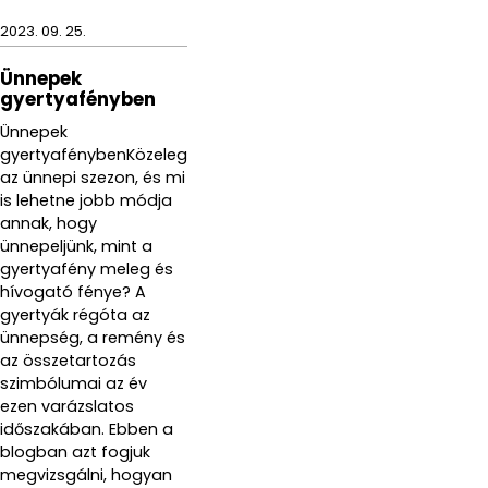
2023. 09. 25.
Ünnepek
gyertyafényben
Ünnepek
gyertyafénybenKözeleg
az ünnepi szezon, és mi
is lehetne jobb módja
annak, hogy
ünnepeljünk, mint a
gyertyafény meleg és
hívogató fénye? A
gyertyák régóta az
ünnepség, a remény és
az összetartozás
szimbólumai az év
ezen varázslatos
időszakában. Ebben a
blogban azt fogjuk
megvizsgálni, hogyan