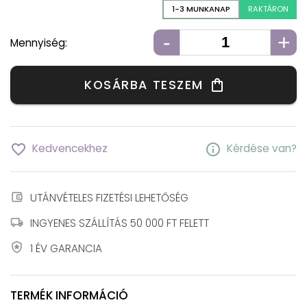
1-3 MUNKANAP
RAKTÁRON
-
+
Mennyiség:
KOSÁRBA TESZEM
shopping_bag
favorite_border
info
Kedvencekhez
Kérdése van?
account_balance_wallet
UTÁNVÉTELES FIZETÉSI LEHETŐSÉG
local_shipping
INGYENES SZÁLLÍTÁS 50 000 FT FELETT
local_police
1 ÉV GARANCIA
TERMÉK INFORMÁCIÓ