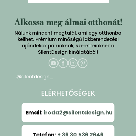
Alkossa meg álmai otthonát!
Nálunk mindent megtalál, ami egy otthonba
kellhet. Prémium minőségű lakberendezési
ajándékok párunknak, szeretteinknek a
SilentDesign kínálatából!
@silentdesign_
ELÉRHETŐSÉGEK
Email
:
iroda2@silentdesign.hu
Telefon
:
+ 36 30 536 2646