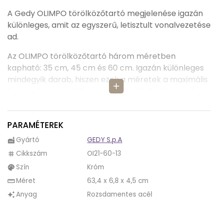
A Gedy OLIMPO törölközőtartó megjelenése igazán
különleges, amit az egyszerű, letisztult vonalvezetése
ad.
Az OLIMPO törölközőtartó három méretben
kapható: 35 cm, 45 cm és 60 cm. Igazán különleges
mindegyik darab, hiszen ezek a méretek a maximális
add
hosszúságukat jelölik, mivel állíthatóak. Mindegyik
törölközőtartó 10 cm-től kezdve a maximális
hosszáig bármilyen méretet fel tud venni.
PARAMÉTEREK
Anyaga rozsdamentes acél és króm, így nem kell
Gyártó
GEDY S.p.A
factory
attól tartani, hogy idővel tönkremenne a nedves
Cikkszám
OI21-60-13
tag
környezettől.
Szín
Króm
palette
Az OLIMPO törölközőtartó színe króm, így bármilyen
Méret
63,4 x 6,8 x 4,5 cm
straighten
színű is legyen a csempe a fürdőszobánkba, biztosan
Anyag
Rozsdamentes acél
auto_awesome
fog illeni hozzá.