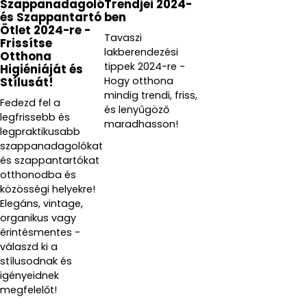
Szappanadagoló
Trendjei 2024-
és Szappantartó
ben
Ötlet 2024-re -
Tavaszi
Frissítse
lakberendezési
Otthona
tippek 2024-re -
Higiéniáját és
Hogy otthona
Stílusát!
mindig trendi, friss,
Fedezd fel a
és lenyűgöző
legfrissebb és
maradhasson!
legpraktikusabb
szappanadagolókat
és szappantartókat
otthonodba és
közösségi helyekre!
Elegáns, vintage,
organikus vagy
érintésmentes -
válaszd ki a
stílusodnak és
igényeidnek
megfelelőt!