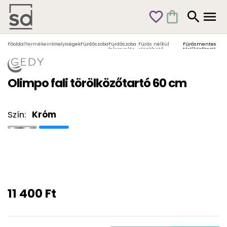
favorite_outline
shopping_bag
search
menu
Főoldal
Termékeink
Helyiségek
Fürdőszoba
Fürdőszoba
Fúrás nélkül
Fúrásmentes
felszerelés
rögzíthető
törölközőtartó
termékek
Olimpo fali törölközőtartó 60 cm
Szín:
Króm
11 400 Ft