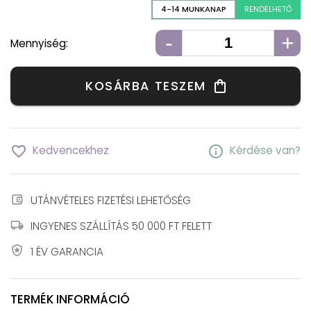
4-14 MUNKANAP
RENDELHETŐ
-
+
Mennyiség:
KOSÁRBA TESZEM
shopping_bag
favorite_border
info
Kedvencekhez
Kérdése van?
account_balance_wallet
UTÁNVÉTELES FIZETÉSI LEHETŐSÉG
local_shipping
INGYENES SZÁLLÍTÁS 50 000 FT FELETT
local_police
1 ÉV GARANCIA
TERMÉK INFORMÁCIÓ