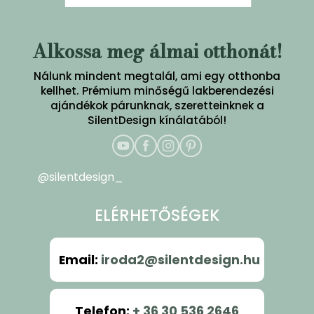
Alkossa meg álmai otthonát!
Nálunk mindent megtalál, ami egy otthonba
kellhet. Prémium minőségű lakberendezési
ajándékok párunknak, szeretteinknek a
SilentDesign kínálatából!
@silentdesign_
ELÉRHETŐSÉGEK
Email
:
iroda2@silentdesign.hu
Telefon
:
+ 36 30 536 2646