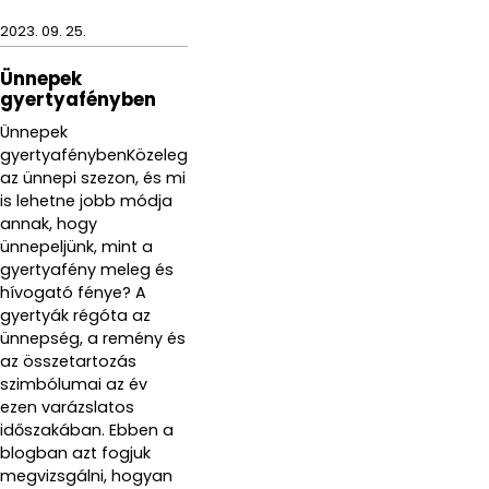
2023. 09. 25.
Ünnepek
gyertyafényben
Ünnepek
gyertyafénybenKözeleg
az ünnepi szezon, és mi
is lehetne jobb módja
annak, hogy
ünnepeljünk, mint a
gyertyafény meleg és
hívogató fénye? A
gyertyák régóta az
ünnepség, a remény és
az összetartozás
szimbólumai az év
ezen varázslatos
időszakában. Ebben a
blogban azt fogjuk
megvizsgálni, hogyan