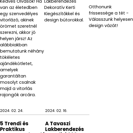
Kedves Olvasók! Ha
Lakberendezés
Otthonunk
van az életedben
Dekoratív Kerti
frissessége a tét -
egy szenvedélyes
Kiegészítőkkel és
Válasszunk helyesen
vitorlázó, akinek
design bútorokkal.
design vázát!
örömet szeretnél
szerezni, akkor jó
helyen jársz! Az
alábbiakban
bemutatunk néhány
tökéletes
ajándékötletet,
amelyek
garantáltan
mosolyt csalnak
majd a vitorlás
rajongók arcára.
2024. 02. 24.
2024. 02. 16.
5 Trendi és
A Tavaszi
Praktikus
Lakberendezés